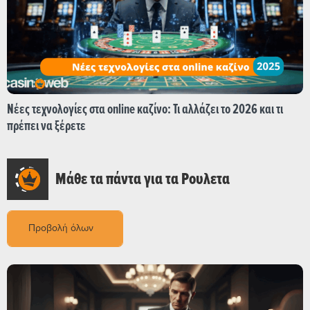
Νέες τεχνολογίες στα online καζίνο: Τι αλλάζει το 2026 και τι
πρέπει να ξέρετε
Μάθε τα πάντα για τα Ρουλετα
Προβολή όλων