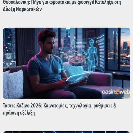
Θεσσαλονίκη: Πήγε για φρουτάκια με φυσίγγι| Κατέληξε στη
Δίωξη Ναρκωτικών
Τάσεις Καζίνο 2026: Καινοτομίες, τεχνολογία, ρυθμίσεις &
πράσινη εξέλιξη