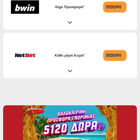
ΕΠΙΣΚΕΨΗ
Giga Προσφορά*
ΕΠΙΣΚΕΨΗ
Kάθε μέρα δώρα*