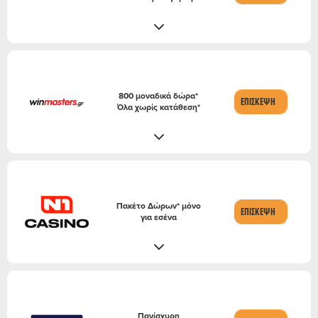
800 μοναδικά δώρα*
ΕΠΙΣΚΕΨΗ
Όλα χωρίς κατάθεση*
Πακέτο Δώρων* μόνο
ΕΠΙΣΚΕΨΗ
για εσένα
Πανίσχυρη