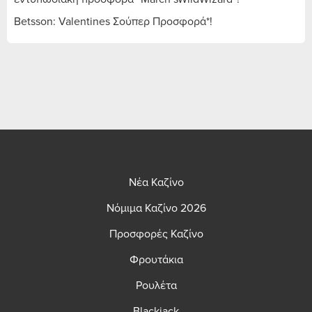
Betsson: Valentines Σούπερ Προσφορά*!
Νέα Καζίνο
Νόμιμα Καζίνο 2026
Προσφορές Καζίνο
Φρουτάκια
Ρουλέτα
Blackjack