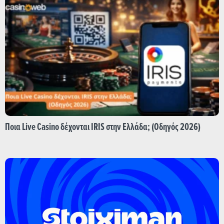
Ποια Live Casino δέχονται IRIS στην Ελλάδα; (Οδηγός 2026)