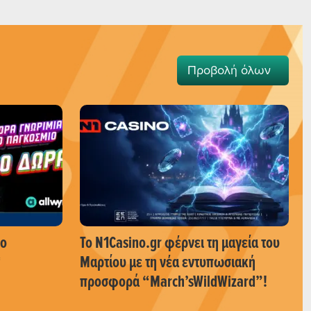
Προβολή όλων
το
Το N1Casino.gr φέρνει τη μαγεία του
*
Μαρτίου με τη νέα εντυπωσιακή
προσφορά “March’sWildWizard”!