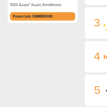
5120 Δώρα* Χωρίς Κατάθεσησ
Promo Code: SUMMER5000
3
4
5