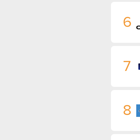
6
7
8