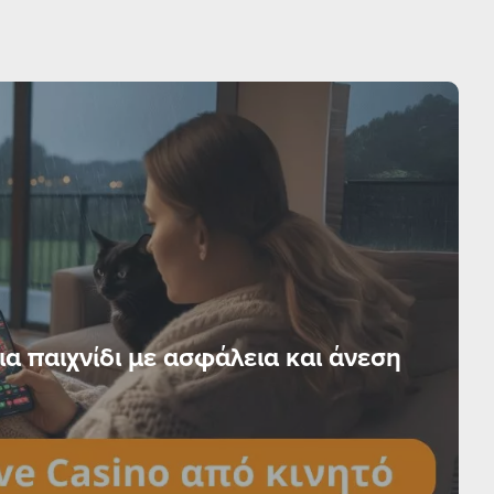
ια παιχνίδι με ασφάλεια και άνεση