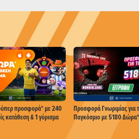
Σούπερ προσφορά* με 240
Προσφορά Γνωριμίας για 
ς κατάθεση & 1 γύρισμα
Παγκόσμιο με 5180 Δώρα