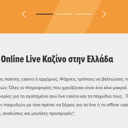
‹
›
Online Live Καζίνο στην Ελλάδα
ς παίκτης casino ή αρχάριος; Ψάχνεις τρόπους να βελτιώσεις τ
ιών; Όλες οι πληροφορίες που χρειάζεσαι είναι ένα κλικ μακριά.
ρίες για τα αγαπημένα σου live casino και τα παιχνίδια τους .
 παιχνιδιών με όσα πρέπει να ξέρεις για τα live ή τα offline ca
, αναλύσεις και μεγάλες προσφορές*.