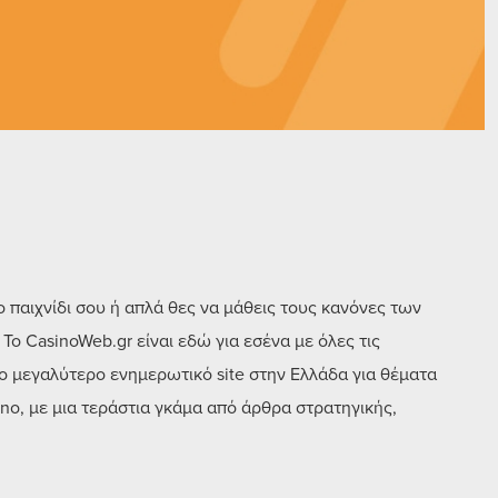
ο παιχνίδι σου ή απλά θες να μάθεις τους κανόνες των
 Το CasinoWeb.gr είναι εδώ για εσένα με όλες τις
 Το μεγαλύτερο ενημερωτικό site στην Ελλάδα για θέματα
sino, με μια τεράστια γκάμα από άρθρα στρατηγικής,