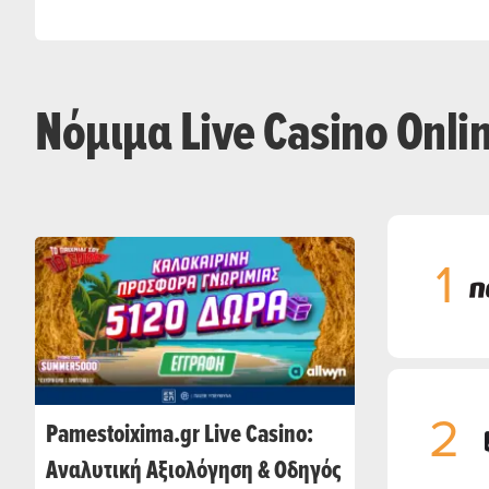
Νόμιμα Live Casino Onli
1
2
Pamestoixima.gr Live Casino:
Αναλυτική Αξιολόγηση & Οδηγός