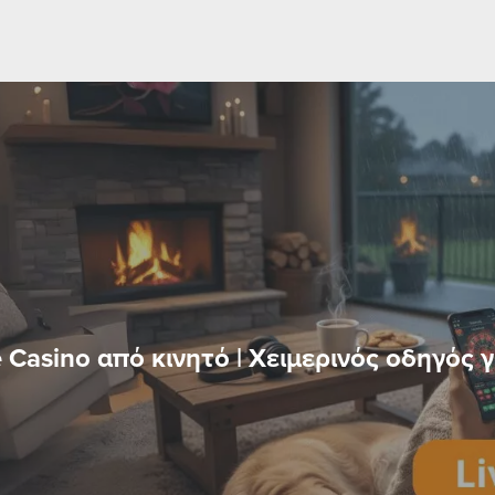
e Casino από κινητό | Χειμερινός οδηγός γ