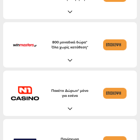
800 μοναδικά δώρα*
ΕΠΙΣΚΕΨΗ
Όλα χωρίς κατάθεση*
Πακέτο Δώρων* μόνο
ΕΠΙΣΚΕΨΗ
για εσένα
Πανίσχυρη