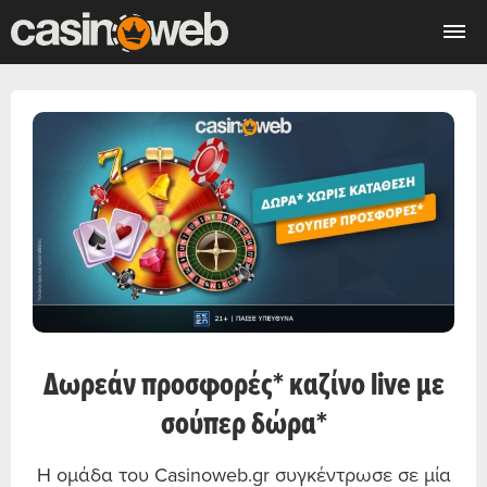
Δωρεάν προσφορές* καζίνο live με
σούπερ δώρα*
Η ομάδα του Casinoweb.gr συγκέντρωσε σε μία