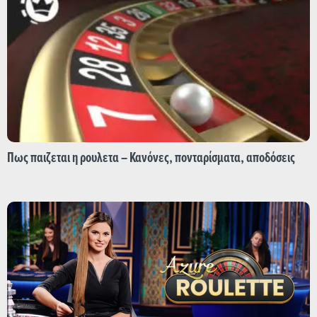
Πως παιζεται η ρουλετα – Κανόνες, πονταρίσματα, αποδόσεις