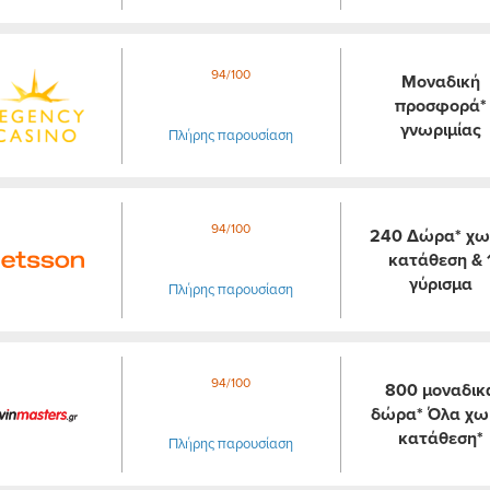
94/100
Μοναδική
προσφορά*
γνωριμίας
Πλήρης παρουσίαση
94/100
240 Δώρα* χω
κατάθεση & 
γύρισμα
Πλήρης παρουσίαση
94/100
800 μοναδικ
δώρα* Όλα χω
κατάθεση*
Πλήρης παρουσίαση