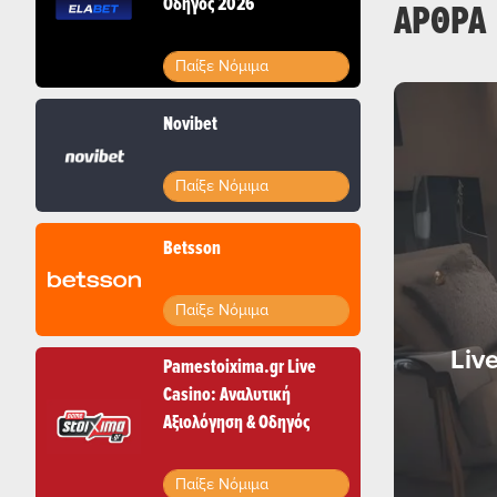
Οδηγός 2026
ΑΡΘΡΑ
Παίξε Νόμιμα
Novibet
Παίξε Νόμιμα
Betsson
Παίξε Νόμιμα
Liv
Pamestoixima.gr Live
Casino: Αναλυτική
Αξιολόγηση & Οδηγός
Παίξε Νόμιμα