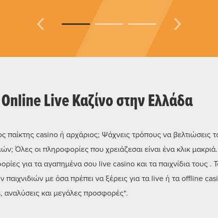
‹
›
Online Live Καζίνο στην Ελλάδα
ς παίκτης casino ή αρχάριος; Ψάχνεις τρόπους να βελτιώσεις τ
ιών; Όλες οι πληροφορίες που χρειάζεσαι είναι ένα κλικ μακριά.
ρίες για τα αγαπημένα σου live casino και τα παιχνίδια τους .
 παιχνιδιών με όσα πρέπει να ξέρεις για τα live ή τα offline ca
, αναλύσεις και μεγάλες προσφορές*.