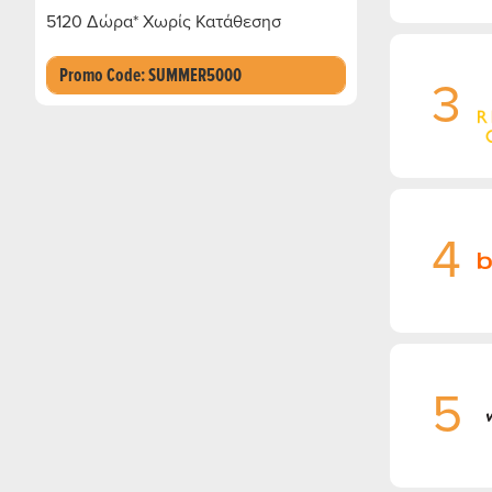
5120 Δώρα* Χωρίς Κατάθεσησ
Promo Code: SUMMER5000
3
4
5