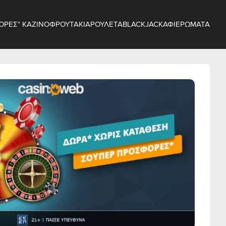
ΡΕΣ* ΚΑΖΙΝΟ
ΦΡΟΥΤΑΚΙΑ
ΡΟΥΛΕΤΑ
BLACKJACK
ΑΦΙΕΡΩΜΑΤΑ