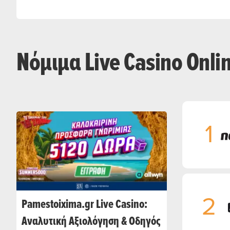
Νόμιμα Live Casino Onli
1
2
Pamestoixima.gr Live Casino:
Αναλυτική Αξιολόγηση & Οδηγός