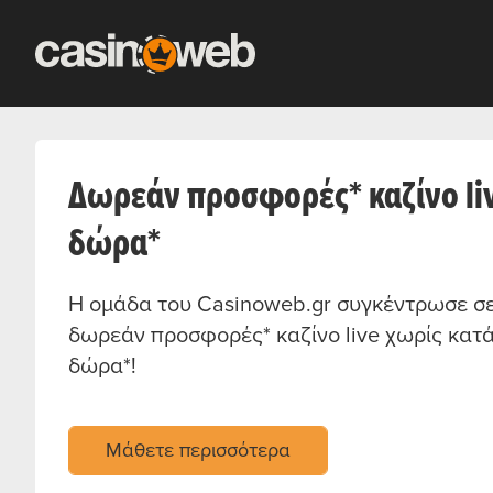
Δωρεάν προσφορές* καζίνο li
δώρα*
Η ομάδα του Casinoweb.gr συγκέντρωσε σε 
δωρεάν προσφορές* καζίνο live χωρίς κατ
δώρα*!
Μάθετε περισσότερα