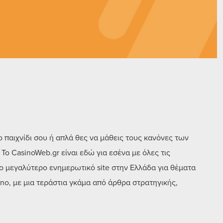
ο παιχνίδι σου ή απλά θες να μάθεις τους κανόνες των
 Το CasinoWeb.gr είναι εδώ για εσένα με όλες τις
 Το μεγαλύτερο ενημερωτικό site στην Ελλάδα για θέματα
sino, με μια τεράστια γκάμα από άρθρα στρατηγικής,