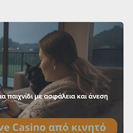
ια παιχνίδι με ασφάλεια και άνεση