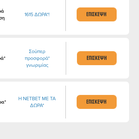
ρά
ΕΠΙΣΚΕΨΗ
1615 ΔΩΡΑ*!
ση
Σούπερ
ΕΠΙΣΚΕΨΗ
ρά*
προσφορά*
γνωριμίας
Η NETBET ΜΕ ΤΑ
ΕΠΙΣΚΕΨΗ
ρα*
ΔΩΡΑ*