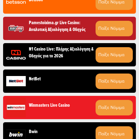
Παίξε Νόμιμα
Pamestoixima.gr Live Casino:
Παίξε Νόμιμα
Αναλυτική Αξιολόγηση & Οδηγός
N1 Casino Live: Πλήρης Αξιολόγηση &
Παίξε Νόμιμα
Οδηγός για το 2026
NetBet
Παίξε Νόμιμα
Winmasters Live Casino
Παίξε Νόμιμα
Bwin
Παίξε Νόμιμα