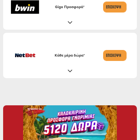
ΕΠΙΣΚΕΨΗ
Giga Προσφορά*
ΕΠΙΣΚΕΨΗ
Kάθε μέρα δώρα*