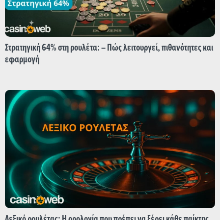
Στρατηγική 64% στη ρουλέτα: – Πώς λειτουργεί, πιθανότητες και
εφαρμογή
Λεξικό ρουλέτας: Η ορολογία που πρέπει να ξέρει κάθε παίκτης