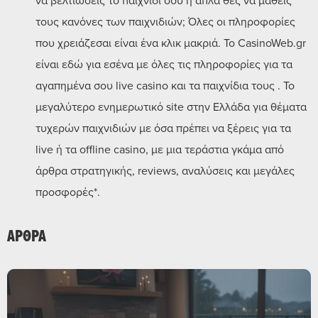
να βελτιώσεις το παιχνίδι σου ή απλά θες να μάθεις
τους κανόνες των παιχνιδιών; Όλες οι πληροφορίες
που χρειάζεσαι είναι ένα κλικ μακριά. Το CasinoWeb.gr
είναι εδώ για εσένα με όλες τις πληροφορίες για τα
αγαπημένα σου live casino και τα παιχνίδια τους . Το
μεγαλύτερο ενημερωτικό site στην Ελλάδα για θέματα
τυχερών παιχνιδιών με όσα πρέπει να ξέρεις για τα
live ή τα offline casino, με μια τεράστια γκάμα από
άρθρα στρατηγικής, reviews, αναλύσεις και μεγάλες
προσφορές*.
ΑΡΘΡΑ