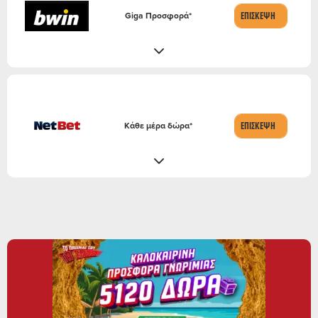
ΕΠΙΣΚΕΨΗ
Giga Προσφορά*
ΕΠΙΣΚΕΨΗ
Kάθε μέρα δώρα*