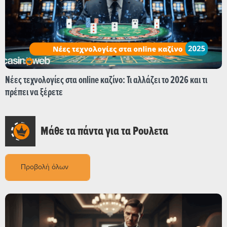
Νέες τεχνολογίες στα online καζίνο: Τι αλλάζει το 2026 και τι
πρέπει να ξέρετε
Μάθε τα πάντα για τα Ρουλετα
Προβολή όλων