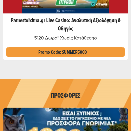
Pamestoixima.gr Live Casino: Αναλυτική Αξιολόγηση &
Οδηγός
5120 Δώρα* Χωρίς Κατάθεσησ
Promo Code: SUMMER5000
ΠΡΟΣΦΟΡΕΣ