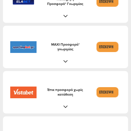
ΕΠΙΣΚΕΨΗ
Προσφορά* Γνωριμίας
MAXI Προσφορά*
ΕΠΙΣΚΕΨΗ
γνωριμίας
Έπικ προσφορά χωρίς
ΕΠΙΣΚΕΨΗ
κατάθεση