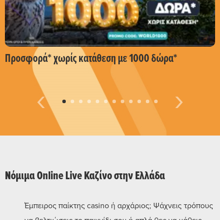
Προσφορά* χωρίς κατάθεση με 1000 δώρα*
‹
›
Νόμιμα Online Live Καζίνο στην Ελλάδα
Έμπειρος παίκτης casino ή αρχάριος; Ψάχνεις τρόπους