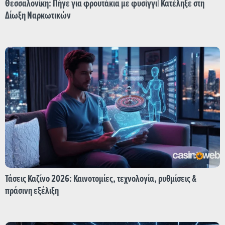
Θεσσαλονίκη: Πήγε για φρουτάκια με φυσίγγι| Κατέληξε στη
Δίωξη Ναρκωτικών
Τάσεις Καζίνο 2026: Καινοτομίες, τεχνολογία, ρυθμίσεις &
πράσινη εξέλιξη