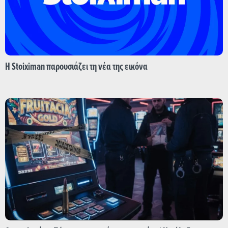
Η Stoiximan παρουσιάζει τη νέα της εικόνα