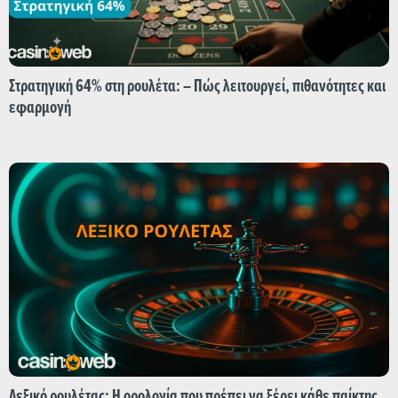
Στρατηγική 64% στη ρουλέτα: – Πώς λειτουργεί, πιθανότητες και
εφαρμογή
Λεξικό ρουλέτας: Η ορολογία που πρέπει να ξέρει κάθε παίκτης