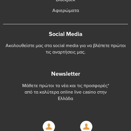
Αφιερώματα
Social Media
Ακολουθείστε μας στα social media για να βλέπετε πρώτοι
τις αναρτήσεις μας.
Newsletter
Μάθετε πρώτοι τα νέα και τις προσφορές*
από τα καλύτερα online live casino στην
Ελλάδα