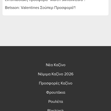
Betsson: Valentines Σούπερ Προσφορά*!
Νέα Καζίνο
Νόμιμα Καζίνο 2026
Προσφορές Καζίνο
Φρουτάκια
Ρουλέτα
Blackjack