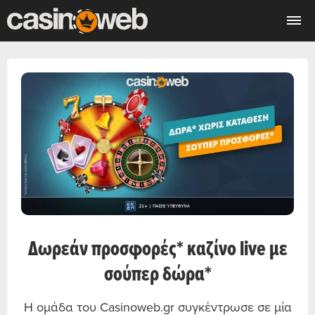
Δωρεάν προσφορές* καζίνο live με
σούπερ δώρα*
Η ομάδα του Casinoweb.gr συγκέντρωσε σε μία