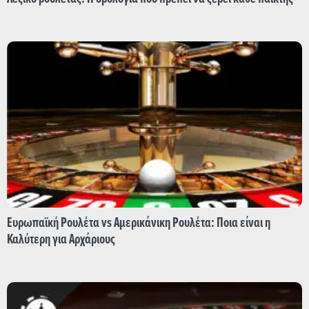
Ευρωπαϊκή Ρουλέτα vs Αμερικάνικη Ρουλέτα: Ποια είναι η
Καλύτερη για Αρχάριους