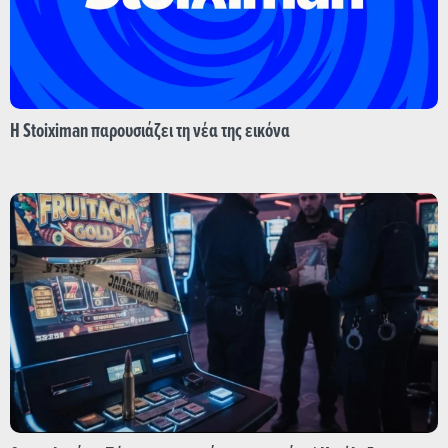
Η Stoiximan παρουσιάζει τη νέα της εικόνα