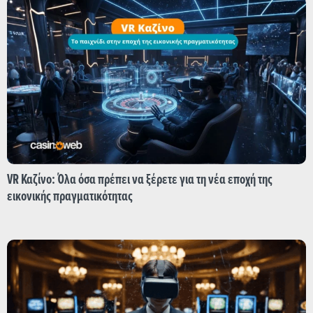
VR Καζίνο: Όλα όσα πρέπει να ξέρετε για τη νέα εποχή της
εικονικής πραγματικότητας