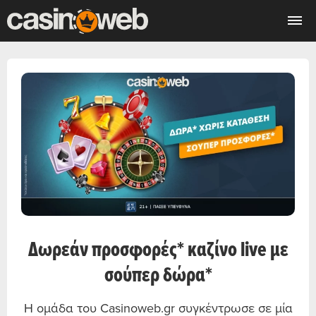
Δωρεάν προσφορές* καζίνο live με
σούπερ δώρα*
Η ομάδα του Casinoweb.gr συγκέντρωσε σε μία