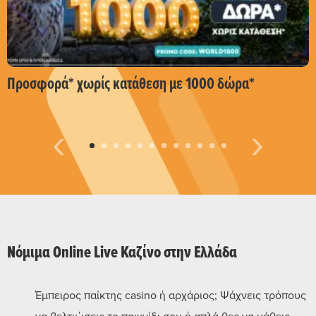
Προσφορά* χωρίς κατάθεση με 1000 δώρα*
‹
›
Νόμιμα Online Live Καζίνο στην Ελλάδα
Έμπειρος παίκτης casino ή αρχάριος; Ψάχνεις τρόπους