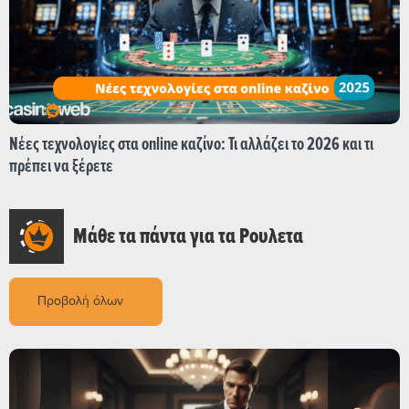
Νέες τεχνολογίες στα online καζίνο: Τι αλλάζει το 2026 και τι
πρέπει να ξέρετε
Μάθε τα πάντα για τα Ρουλετα
Προβολή όλων