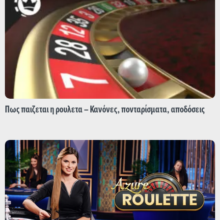
Πως παιζεται η ρουλετα – Κανόνες, πονταρίσματα, αποδόσεις