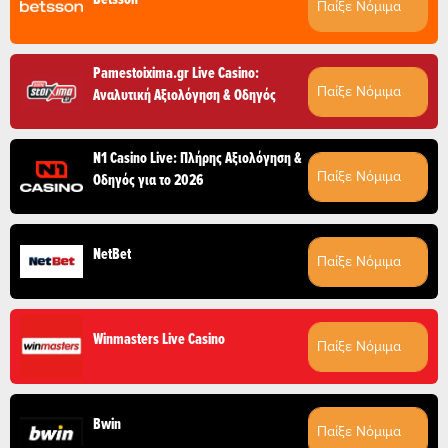
Παίξε Νόμιμα
Pamestoixima.gr Live Casino:
Παίξε Νόμιμα
Αναλυτική Αξιολόγηση & Οδηγός
N1 Casino Live: Πλήρης Αξιολόγηση &
Παίξε Νόμιμα
Οδηγός για το 2026
NetBet
Παίξε Νόμιμα
Winmasters Live Casino
Παίξε Νόμιμα
Bwin
Παίξε Νόμιμα