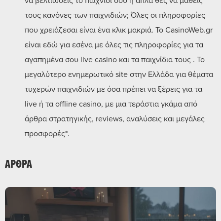
να βελτιώσεις το παιχνίδι σου ή απλά θες να μάθεις
τους κανόνες των παιχνιδιών; Όλες οι πληροφορίες
που χρειάζεσαι είναι ένα κλικ μακριά. Το CasinoWeb.gr
είναι εδώ για εσένα με όλες τις πληροφορίες για τα
αγαπημένα σου live casino και τα παιχνίδια τους . Το
μεγαλύτερο ενημερωτικό site στην Ελλάδα για θέματα
τυχερών παιχνιδιών με όσα πρέπει να ξέρεις για τα
live ή τα offline casino, με μια τεράστια γκάμα από
άρθρα στρατηγικής, reviews, αναλύσεις και μεγάλες
προσφορές*.
ΑΡΘΡΑ