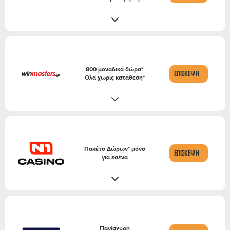
800 μοναδικά δώρα*
ΕΠΙΣΚΕΨΗ
Όλα χωρίς κατάθεση*
Πακέτο Δώρων* μόνο
ΕΠΙΣΚΕΨΗ
για εσένα
Πανίσχυρη