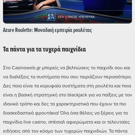
Azure Roulette: Μοναδική εμπειρία ρουλέτας
Τα πάντα για τα τυχερά παιχνίδια
Στο Casinoweb.gr μπορείς να βελτιώσεις το παιχνίδι σου και
να διαλέξεις τα συστήματα που σου ταιριάζουν περισσότερο.
Δες ποια είναι τα κορυφαία συστήματα στη ρουλέτα και ποια
είναι η βασική στρατηγική στο blackjack για να παίξεις με τον
ιδανικό τρόπο και δες τα χαρακτηριστικά που έχουν τα πιο
διασκεδαστικά φρουτάκια! Όλα όσα θέλεις να ξέρεις για τα
παιχνίδια live casino, σπέσιαλ αφιερώματα και οι τελευταίες
ειδήσεις από τον κόσμο των τυχερών παιχνιδιών. Τα πάντα