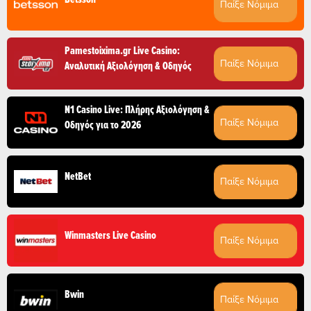
Παίξε Νόμιμα
Pamestoixima.gr Live Casino:
Παίξε Νόμιμα
Αναλυτική Αξιολόγηση & Οδηγός
N1 Casino Live: Πλήρης Αξιολόγηση &
Παίξε Νόμιμα
Οδηγός για το 2026
NetBet
Παίξε Νόμιμα
Winmasters Live Casino
Παίξε Νόμιμα
Bwin
Παίξε Νόμιμα