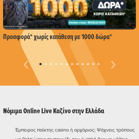
Προσφορά* χωρίς κατάθεση με 1000 δώρα*
‹
›
Νόμιμα Online Live Καζίνο στην Ελλάδα
Έμπειρος παίκτης casino ή αρχάριος; Ψάχνεις τρόπους