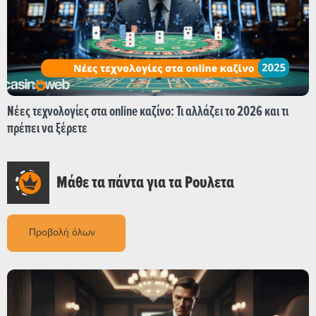
Νέες τεχνολογίες στα online καζίνο: Τι αλλάζει το 2026 και τι
πρέπει να ξέρετε
Μάθε τα πάντα για τα Ρουλετα
Προβολή όλων