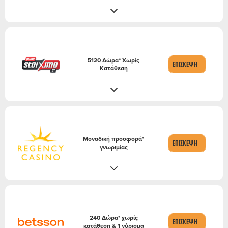
5120 Δώρα* Χωρίς
ΕΠΙΣΚΕΨΗ
Κατάθεση
Μοναδική προσφορά*
ΕΠΙΣΚΕΨΗ
γνωριμίας
240 Δώρα* χωρίς
ΕΠΙΣΚΕΨΗ
κατάθεση & 1 γύρισμα