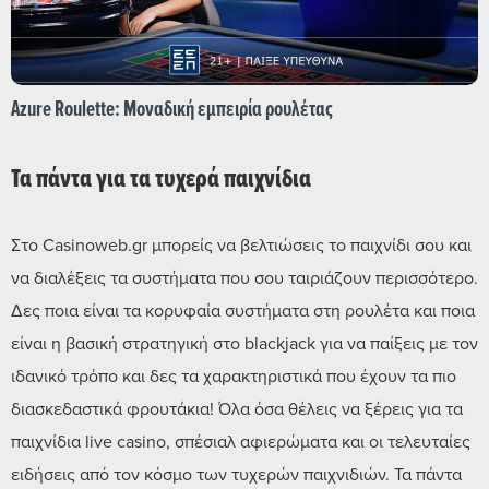
Azure Roulette: Μοναδική εμπειρία ρουλέτας
Τα πάντα για τα τυχερά παιχνίδια
Στο Casinoweb.gr μπορείς να βελτιώσεις το παιχνίδι σου και
να διαλέξεις τα συστήματα που σου ταιριάζουν περισσότερο.
Δες ποια είναι τα κορυφαία συστήματα στη ρουλέτα και ποια
είναι η βασική στρατηγική στο blackjack για να παίξεις με τον
ιδανικό τρόπο και δες τα χαρακτηριστικά που έχουν τα πιο
διασκεδαστικά φρουτάκια! Όλα όσα θέλεις να ξέρεις για τα
παιχνίδια live casino, σπέσιαλ αφιερώματα και οι τελευταίες
ειδήσεις από τον κόσμο των τυχερών παιχνιδιών. Τα πάντα