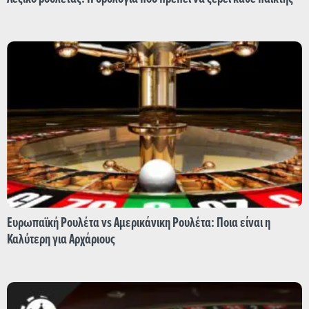
Ευρωπαϊκή Ρουλέτα vs Αμερικάνικη Ρουλέτα: Ποια είναι η
Καλύτερη για Αρχάριους