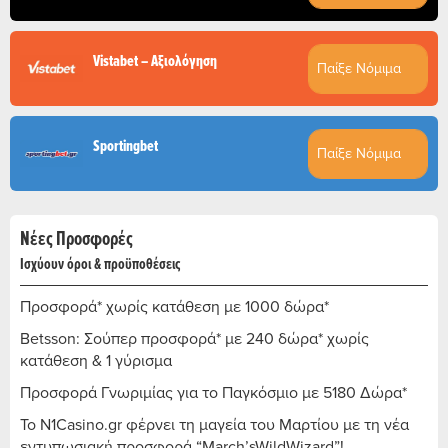
Vistabet – Αξιολόγηση
Παίξε Νόμιμα
Sportingbet
Παίξε Νόμιμα
Νέες Προσφορές
Ισχύουν όροι & προϋποθέσεις
Προσφορά* χωρίς κατάθεση με 1000 δώρα*
Betsson: Σούπερ προσφορά* με 240 δώρα* χωρίς
κατάθεση & 1 γύρισμα
Προσφορά Γνωριμίας για το Παγκόσμιο με 5180 Δώρα*
Το N1Casino.gr φέρνει τη μαγεία του Μαρτίου με τη νέα
εντυπωσιακή προσφορά “March’sWildWizard”!