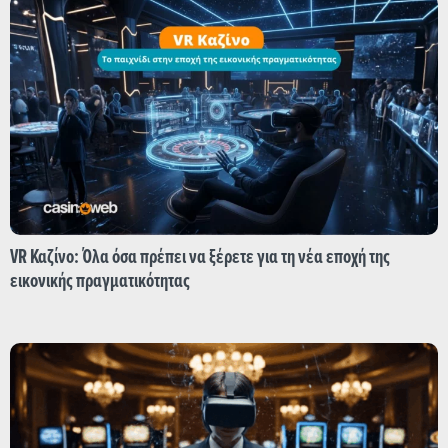
VR Καζίνο: Όλα όσα πρέπει να ξέρετε για τη νέα εποχή της
εικονικής πραγματικότητας