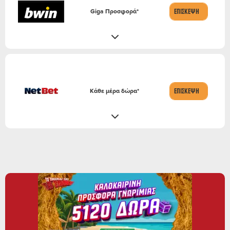
ΕΠΙΣΚΕΨΗ
Giga Προσφορά*
ΕΠΙΣΚΕΨΗ
Kάθε μέρα δώρα*