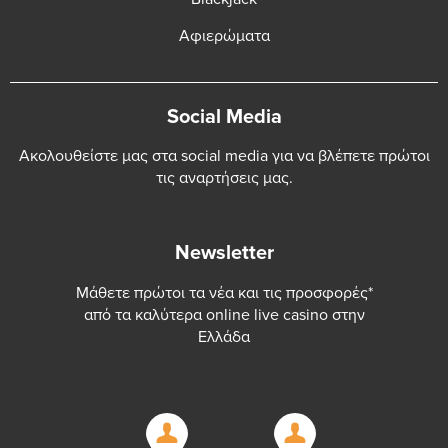
Αφιερώματα
Social Media
Ακολουθείστε μας στα social media για να βλέπετε πρώτοι
τις αναρτήσεις μας.
Newsletter
Μάθετε πρώτοι τα νέα και τις προσφορές*
από τα καλύτερα online live casino στην
Ελλάδα