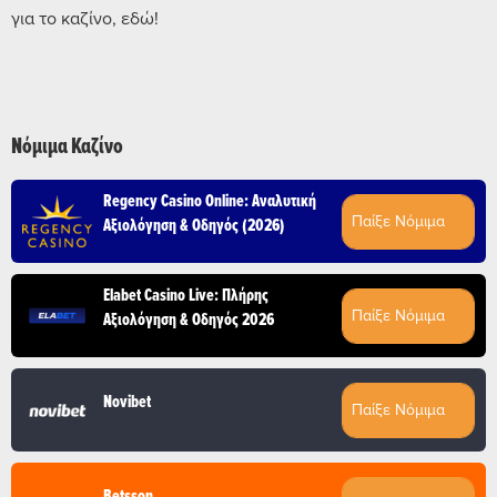
για το καζίνο, εδώ!
Νόμιμα Καζίνο
Regency Casino Online: Αναλυτική
Παίξε Νόμιμα
Αξιολόγηση & Οδηγός (2026)
Elabet Casino Live: Πλήρης
Παίξε Νόμιμα
Αξιολόγηση & Οδηγός 2026
Novibet
Παίξε Νόμιμα
Betsson