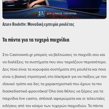
Azure Roulette: Μοναδική εμπειρία ρουλέτας
Τα πάντα για τα τυχερά παιχνίδια
Στο Casinoweb.gr μπορείς να βελτιώσεις το παιχνίδι σου και
να διαλέξεις τα συστήματα που σου ταιριάζουν περισσότερο.
Δες ποια είναι τα κορυφαία συστήματα στη ρουλέτα και ποια
είναι η βασική στρατηγική στο blackjack για να παίξεις με τον
ιδανικό τρόπο και δες τα χαρακτηριστικά που έχουν τα πιο
διασκεδαστικά φρουτάκια! Όλα όσα θέλεις να ξέρεις για τα
παιχνίδια live casino, σπέσιαλ αφιερώματα και οι τελευταίες
ειδήσεις από τον κόσμο των τυχερών παιχνιδιών. Τα πάντα