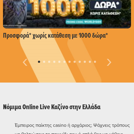
Προσφορά* χωρίς κατάθεση με 1000 δώρα*
‹
›
Νόμιμα Online Live Καζίνο στην Ελλάδα
Έμπειρος παίκτης casino ή αρχάριος; Ψάχνεις τρόπους