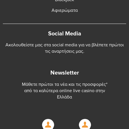
Αφιερώματα
Social Media
Ακολουθείστε μας στα social media για να βλέπετε πρώτοι
τις αναρτήσεις μας.
Newsletter
Μάθετε πρώτοι τα νέα και τις προσφορές*
από τα καλύτερα online live casino στην
Ελλάδα