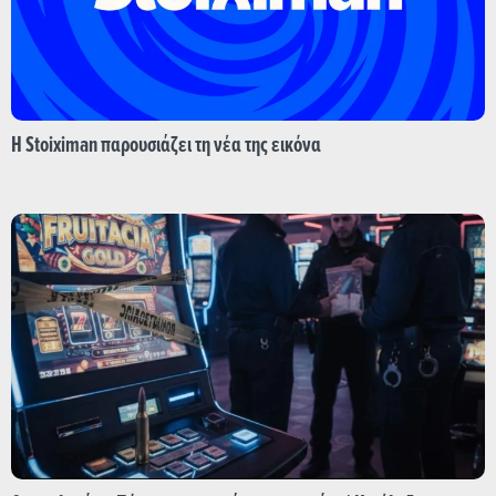
Η Stoiximan παρουσιάζει τη νέα της εικόνα