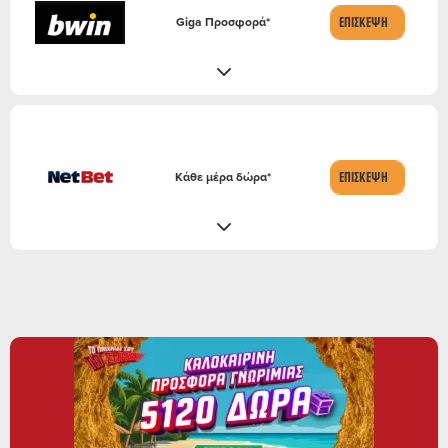
ΕΠΙΣΚΕΨΗ
Giga Προσφορά*
ΕΠΙΣΚΕΨΗ
Kάθε μέρα δώρα*