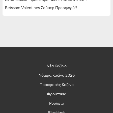
Betsson: Valentines Σούπερ Προσφορά*!
Νέα Καζίνο
Νόμιμα Καζίνο 2026
Προσφορές Καζίνο
Φρουτάκια
Ρουλέτα
Blackjack