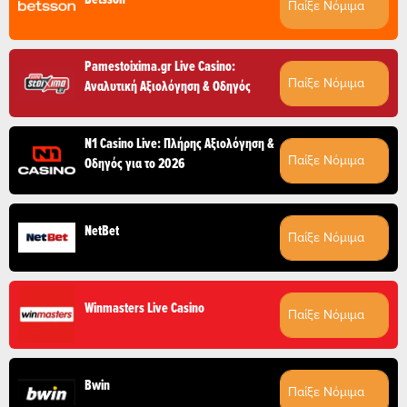
Παίξε Νόμιμα
Pamestoixima.gr Live Casino:
Παίξε Νόμιμα
Αναλυτική Αξιολόγηση & Οδηγός
N1 Casino Live: Πλήρης Αξιολόγηση &
Παίξε Νόμιμα
Οδηγός για το 2026
NetBet
Παίξε Νόμιμα
Winmasters Live Casino
Παίξε Νόμιμα
Bwin
Παίξε Νόμιμα