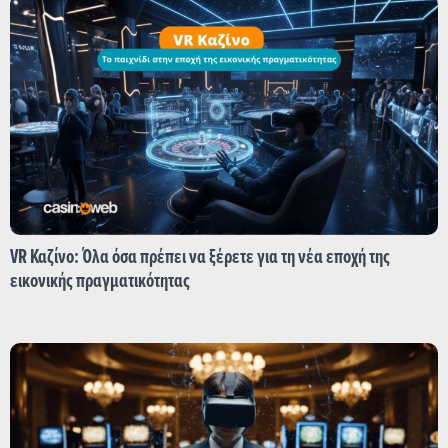
VR Καζίνο: Όλα όσα πρέπει να ξέρετε για τη νέα εποχή της
εικονικής πραγματικότητας