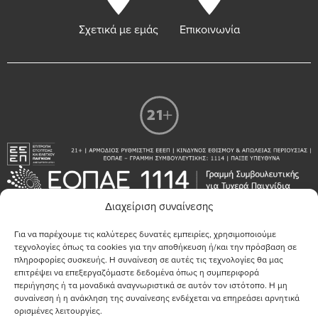
Σχετικά με εμάς
Επικοινωνία
Διαχείριση συναίνεσης
Για να παρέχουμε τις καλύτερες δυνατές εμπειρίες, χρησιμοποιούμε
21+ | ΑΡΜΟΔΙΟΣ ΡΥΘΜΙΣΤΗΣ ΕΕΕΠ | ΚΙΝΔΥΝΟΣ ΕΘΙΣΜΟΥ & ΑΠΩΛΕΙΑΣ
τεχνολογίες όπως τα cookies για την αποθήκευση ή/και την πρόσβαση σε
ΠΕΡΙΟΥΣΙΑΣ | ΕΟΠΑΕ – ΓΡΑΜΜΗ ΣΥΜΒΟΥΛΕΥΤΙΚΗΣ: 1114 | ΠΑΙΞΕ ΥΠΕΥΘΥΝΑ
πληροφορίες συσκευής. Η συναίνεση σε αυτές τις τεχνολογίες θα μας
| *Για όλες τις Προσφορές: Ισχύουν όροι και προϋποθέσεις
επιτρέψει να επεξεργαζόμαστε δεδομένα όπως η συμπεριφορά
περιήγησης ή τα μοναδικά αναγνωριστικά σε αυτόν τον ιστότοπο. Η μη
συναίνεση ή η ανάκληση της συναίνεσης ενδέχεται να επηρεάσει αρνητικά
ορισμένες λειτουργίες.