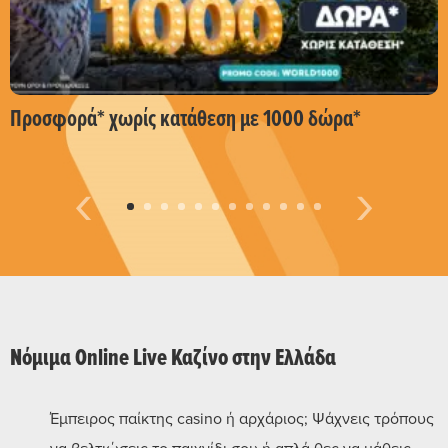
Προσφορά* χωρίς κατάθεση με 1000 δώρα*
‹
›
Νόμιμα Online Live Καζίνο στην Ελλάδα
Έμπειρος παίκτης casino ή αρχάριος; Ψάχνεις τρόπους