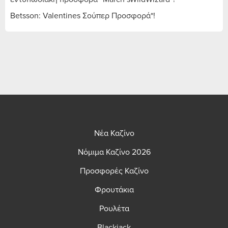
Betsson: Valentines Σούπερ Προσφορά*!
Νέα Καζίνο
Νόμιμα Καζίνο 2026
Προσφορές Καζίνο
Φρουτάκια
Ρουλέτα
Blackjack