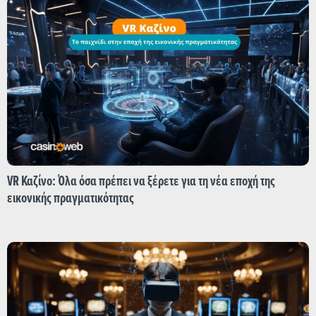
VR Καζίνο: Όλα όσα πρέπει να ξέρετε για τη νέα εποχή της
εικονικής πραγματικότητας