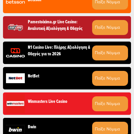
Παίξε Νόμιμα
Pamestoixima.gr Live Casino:
Παίξε Νόμιμα
Αναλυτική Αξιολόγηση & Οδηγός
N1 Casino Live: Πλήρης Αξιολόγηση &
Παίξε Νόμιμα
Οδηγός για το 2026
NetBet
Παίξε Νόμιμα
Winmasters Live Casino
Παίξε Νόμιμα
Bwin
Παίξε Νόμιμα