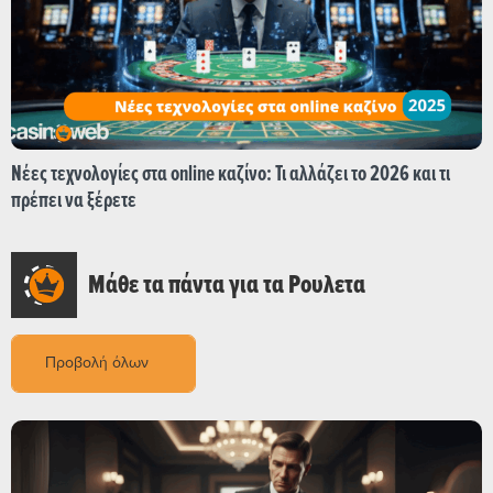
Νέες τεχνολογίες στα online καζίνο: Τι αλλάζει το 2026 και τι
πρέπει να ξέρετε
Μάθε τα πάντα για τα Ρουλετα
Προβολή όλων