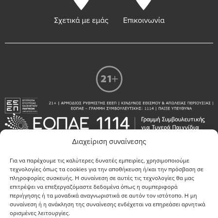
Σχετικά με εμάς
Επικοινωνία
Διαχείριση συναίνεσης
Για να παρέχουμε τις καλύτερες δυνατές εμπειρίες, χρησιμοποιούμε
21+ | ΑΡΜΟΔΙΟΣ ΡΥΘΜΙΣΤΗΣ ΕΕΕΠ | ΚΙΝΔΥΝΟΣ ΕΘΙΣΜΟΥ & ΑΠΩΛΕΙΑΣ
τεχνολογίες όπως τα cookies για την αποθήκευση ή/και την πρόσβαση σε
ΠΕΡΙΟΥΣΙΑΣ | ΕΟΠΑΕ – ΓΡΑΜΜΗ ΣΥΜΒΟΥΛΕΥΤΙΚΗΣ: 1114 | ΠΑΙΞΕ ΥΠΕΥΘΥΝΑ
πληροφορίες συσκευής. Η συναίνεση σε αυτές τις τεχνολογίες θα μας
| *Για όλες τις Προσφορές: Ισχύουν όροι και προϋποθέσεις
επιτρέψει να επεξεργαζόμαστε δεδομένα όπως η συμπεριφορά
περιήγησης ή τα μοναδικά αναγνωριστικά σε αυτόν τον ιστότοπο. Η μη
συναίνεση ή η ανάκληση της συναίνεσης ενδέχεται να επηρεάσει αρνητικά
ορισμένες λειτουργίες.