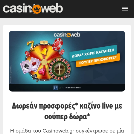
Δωρεάν προσφορές* καζίνο live με
σούπερ δώρα*
Η ομάδα του Casinoweb.gr συγκέντρωσε σε μία