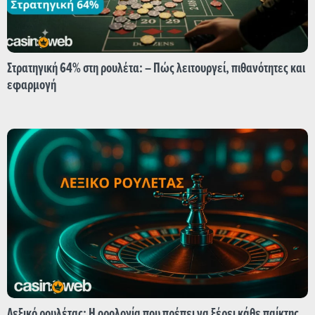
Στρατηγική 64% στη ρουλέτα: – Πώς λειτουργεί, πιθανότητες και
εφαρμογή
Λεξικό ρουλέτας: Η ορολογία που πρέπει να ξέρει κάθε παίκτης