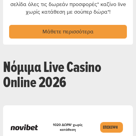
σελίδα όλες τις δωρεάν προσφορές* καζίνο live
χωρίς κατάθεση με σούπερ δώρα*!
Μάθετε περισσότερα
Νόμιμα Live Casino
Online 2026
1020 ΔΩΡΑ* χωρίς
ΕΠΙΣΚΕΨΗ
κατάθεση