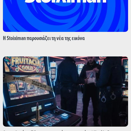
Η Stoiximan παρουσιάζει τη νέα της εικόνα