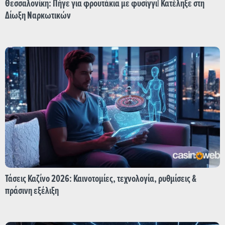
Θεσσαλονίκη: Πήγε για φρουτάκια με φυσίγγι| Κατέληξε στη
Δίωξη Ναρκωτικών
Τάσεις Καζίνο 2026: Καινοτομίες, τεχνολογία, ρυθμίσεις &
πράσινη εξέλιξη