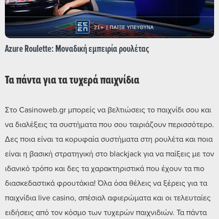
Azure Roulette: Μοναδική εμπειρία ρουλέτας
Τα πάντα για τα τυχερά παιχνίδια
Στο Casinoweb.gr μπορείς να βελτιώσεις το παιχνίδι σου και
να διαλέξεις τα συστήματα που σου ταιριάζουν περισσότερο.
Δες ποια είναι τα κορυφαία συστήματα στη ρουλέτα και ποια
είναι η βασική στρατηγική στο blackjack για να παίξεις με τον
ιδανικό τρόπο και δες τα χαρακτηριστικά που έχουν τα πιο
διασκεδαστικά φρουτάκια! Όλα όσα θέλεις να ξέρεις για τα
παιχνίδια live casino, σπέσιαλ αφιερώματα και οι τελευταίες
ειδήσεις από τον κόσμο των τυχερών παιχνιδιών. Τα πάντα