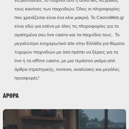
να βελτιώσεις το παιχνίδι σου ή απλά θες να μάθεις
τους κανόνες των παιχνιδιών; Όλες οι πληροφορίες
που χρειάζεσαι είναι ένα κλικ μακριά. Το CasinoWeb.gr
είναι εδώ για εσένα με όλες τις πληροφορίες για τα
αγαπημένα σου live casino και τα παιχνίδια τους . Το
μεγαλύτερο ενημερωτικό site στην Ελλάδα για θέματα
τυχερών παιχνιδιών με όσα πρέπει να ξέρεις για τα
live ή τα offline casino, με μια τεράστια γκάμα από
άρθρα στρατηγικής, reviews, αναλύσεις και μεγάλες
προσφορές*.
ΑΡΘΡΑ