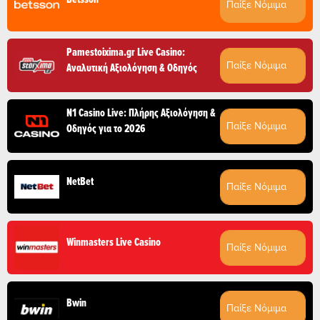
Παίξε Νόμιμα
Pamestoixima.gr Live Casino:
Παίξε Νόμιμα
Αναλυτική Αξιολόγηση & Οδηγός
N1 Casino Live: Πλήρης Αξιολόγηση &
Παίξε Νόμιμα
Οδηγός για το 2026
NetBet
Παίξε Νόμιμα
Winmasters Live Casino
Παίξε Νόμιμα
Bwin
Παίξε Νόμιμα