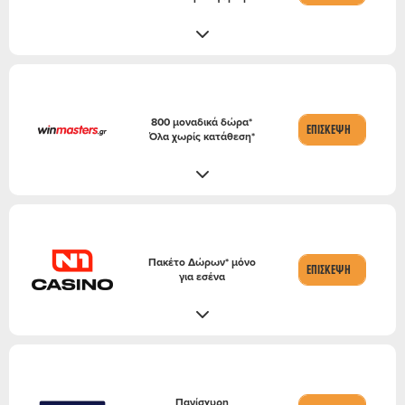
800 μοναδικά δώρα*
ΕΠΙΣΚΕΨΗ
Όλα χωρίς κατάθεση*
Πακέτο Δώρων* μόνο
ΕΠΙΣΚΕΨΗ
για εσένα
Πανίσχυρη