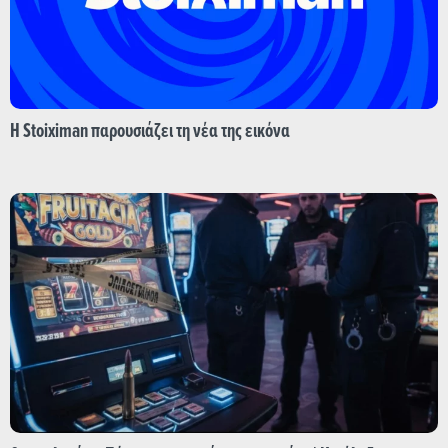
Η Stoiximan παρουσιάζει τη νέα της εικόνα