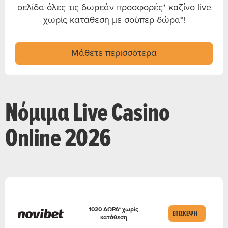
σελίδα όλες τις δωρεάν προσφορές* καζίνο live
χωρίς κατάθεση με σούπερ δώρα*!
Μάθετε περισσότερα
Νόμιμα Live Casino
Online 2026
1020 ΔΩΡΑ* χωρίς
ΕΠΙΣΚΕΨΗ
κατάθεση