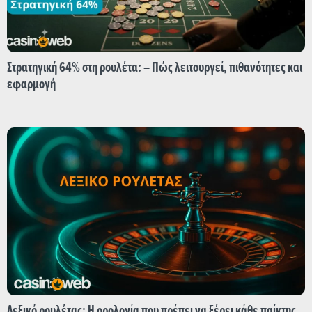
Στρατηγική 64% στη ρουλέτα: – Πώς λειτουργεί, πιθανότητες και
εφαρμογή
Λεξικό ρουλέτας: Η ορολογία που πρέπει να ξέρει κάθε παίκτης