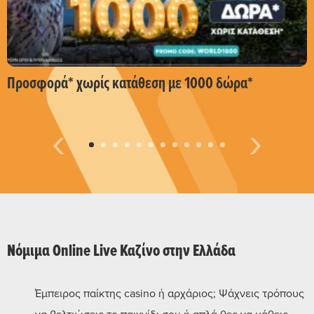
Προσφορά* χωρίς κατάθεση με 1000 δώρα*
‹
›
Νόμιμα Online Live Καζίνο στην Ελλάδα
Έμπειρος παίκτης casino ή αρχάριος; Ψάχνεις τρόπους