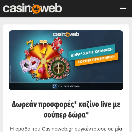
Δωρεάν προσφορές* καζίνο live με
σούπερ δώρα*
Η ομάδα του Casinoweb.gr συγκέντρωσε σε μία