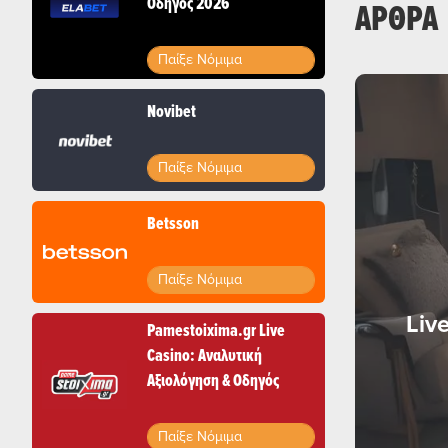
Οδηγός 2026
ΑΡΘΡΑ
Παίξε Νόμιμα
Novibet
Παίξε Νόμιμα
Betsson
Παίξε Νόμιμα
Liv
Pamestoixima.gr Live
Casino: Αναλυτική
Αξιολόγηση & Οδηγός
Παίξε Νόμιμα