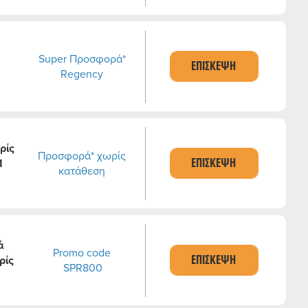
Super Προσφορά*
ΕΠΙΣΚΕΨΗ
Regency
ρίς
Προσφορά* χωρίς
ΕΠΙΣΚΕΨΗ
1
κατάθεση
ά
Promo code
ΕΠΙΣΚΕΨΗ
ρίς
SPR800