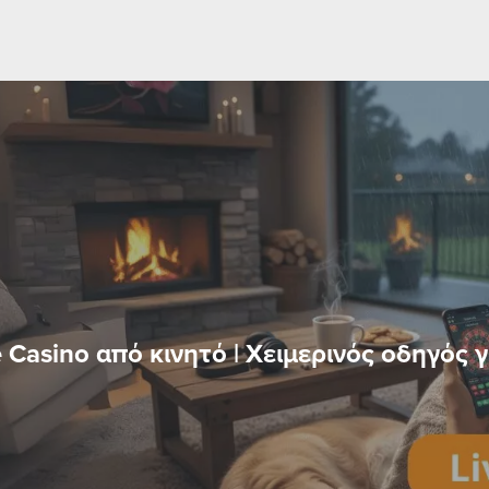
e Casino από κινητό | Χειμερινός οδηγός γ