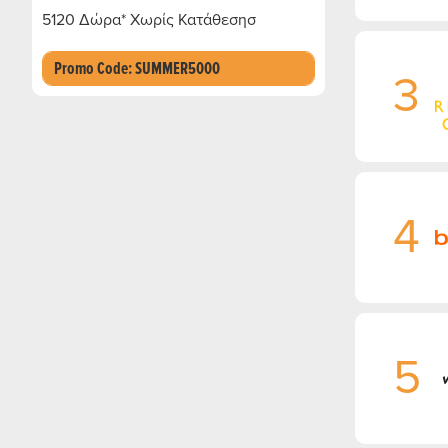
5120 Δώρα* Χωρίς Κατάθεσησ
Promo Code: SUMMER5000
3
4
5