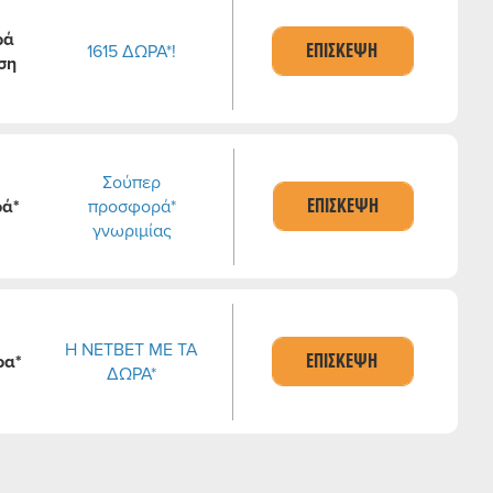
ρά
ΕΠΙΣΚΕΨΗ
1615 ΔΩΡΑ*!
ση
Σούπερ
ΕΠΙΣΚΕΨΗ
ρά*
προσφορά*
γνωριμίας
Η NETBET ΜΕ ΤΑ
ΕΠΙΣΚΕΨΗ
ρα*
ΔΩΡΑ*