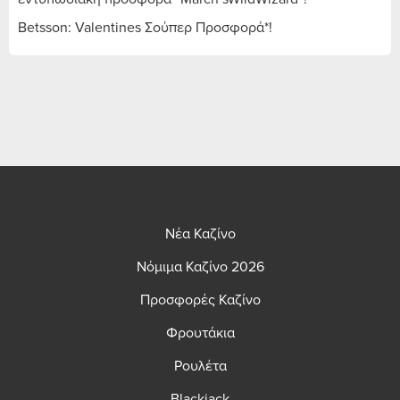
Betsson: Valentines Σούπερ Προσφορά*!
Νέα Καζίνο
Νόμιμα Καζίνο 2026
Προσφορές Καζίνο
Φρουτάκια
Ρουλέτα
Blackjack