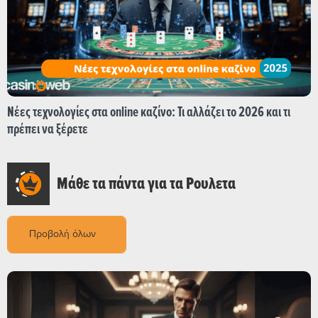
Νέες τεχνολογίες στα online καζίνο: Τι αλλάζει το 2026 και τι
πρέπει να ξέρετε
Μάθε τα πάντα για τα Ρουλετα
Προβολή όλων