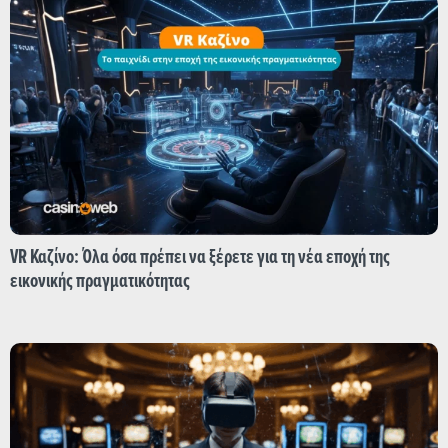
VR Καζίνο: Όλα όσα πρέπει να ξέρετε για τη νέα εποχή της
εικονικής πραγματικότητας