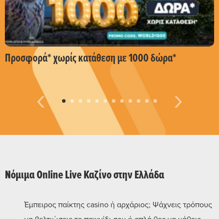
Προσφορά* χωρίς κατάθεση με 1000 δώρα*
‹
›
Νόμιμα Online Live Καζίνο στην Ελλάδα
Έμπειρος παίκτης casino ή αρχάριος; Ψάχνεις τρόπους