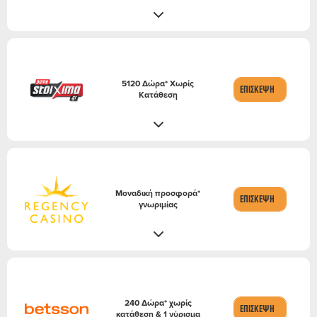
5120 Δώρα* Χωρίς
ΕΠΙΣΚΕΨΗ
Κατάθεση
Μοναδική προσφορά*
ΕΠΙΣΚΕΨΗ
γνωριμίας
240 Δώρα* χωρίς
ΕΠΙΣΚΕΨΗ
κατάθεση & 1 γύρισμα