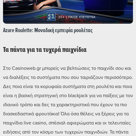
Azure Roulette: Μοναδική εμπειρία ρουλέτας
Τα πάντα για τα τυχερά παιχνίδια
Στο Casinoweb.gr μπορείς να βελτιώσεις το παιχνίδι σου και
να διαλέξεις τα συστήματα που σου ταιριάζουν περισσότερο.
Δες ποια είναι τα κορυφαία συστήματα στη ρουλέτα και ποια
είναι η βασική στρατηγική στο blackjack για να παίξεις με τον
ιδανικό τρόπο και δες τα χαρακτηριστικά που έχουν τα πιο
διασκεδαστικά φρουτάκια! Όλα όσα θέλεις να ξέρεις για τα
παιχνίδια live casino, σπέσιαλ αφιερώματα και οι τελευταίες
ειδήσεις από τον κόσμο των τυχερών παιχνιδιών. Τα πάντα