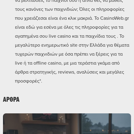
να βελτιώσεις το παιχνίδι σου ή απλά θες να μάθεις
τους κανόνες των παιχνιδιών; Όλες οι πληροφορίες
που χρειάζεσαι είναι ένα κλικ μακριά. Το CasinoWeb.gr
είναι εδώ για εσένα με όλες τις πληροφορίες για τα
αγαπημένα σου live casino και τα παιχνίδια τους . Το
μεγαλύτερο ενημερωτικό site στην Ελλάδα για θέματα
τυχερών παιχνιδιών με όσα πρέπει να ξέρεις για τα
live ή τα offline casino, με μια τεράστια γκάμα από
άρθρα στρατηγικής, reviews, αναλύσεις και μεγάλες
προσφορές*.
ΑΡΘΡΑ