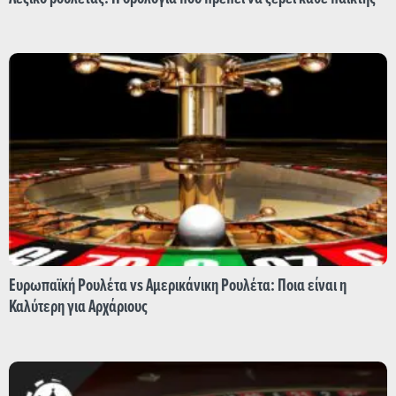
Ευρωπαϊκή Ρουλέτα vs Αμερικάνικη Ρουλέτα: Ποια είναι η
Καλύτερη για Αρχάριους