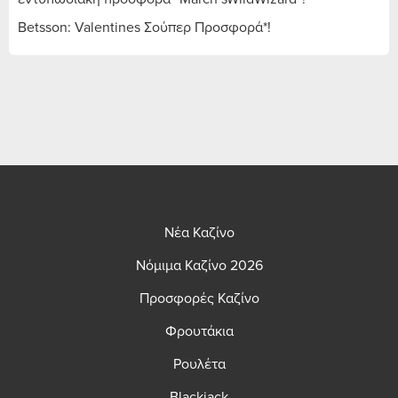
Betsson: Valentines Σούπερ Προσφορά*!
Νέα Καζίνο
Νόμιμα Καζίνο 2026
Προσφορές Καζίνο
Φρουτάκια
Ρουλέτα
Blackjack