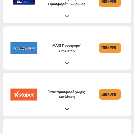
ΕΠΙΣΚΕΨΗ
Προσφορά* Γνωριμίας
MAXI Προσφορά*
ΕΠΙΣΚΕΨΗ
γνωριμίας
Έπικ προσφορά χωρίς
ΕΠΙΣΚΕΨΗ
κατάθεση