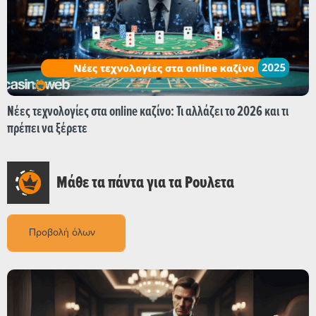
Νέες τεχνολογίες στα online καζίνο: Τι αλλάζει το 2026 και τι
πρέπει να ξέρετε
Μάθε τα πάντα για τα Ρουλετα
Προβολή όλων