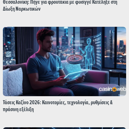
Θεσσαλονίκη: Πήγε για φρουτάκια με φυσίγγι| Κατέληξε στη
Δίωξη Ναρκωτικών
Τάσεις Καζίνο 2026: Καινοτομίες, τεχνολογία, ρυθμίσεις &
πράσινη εξέλιξη