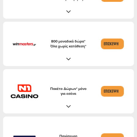
800 μοναδικά δώρα*
ΕΠΙΣΚΕΨΗ
Όλα χωρίς κατάθεση*
Πακέτο Δώρων* μόνο
ΕΠΙΣΚΕΨΗ
για εσένα
Πανίσχυρη