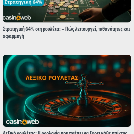
Στρατηγική 64% στη ρουλέτα: – Πώς λειτουργεί, πιθανότητες και
εφαρμογή
Λεξικό ρουλέτας: Η ορολογία που πρέπει να ξέρει κάθε παίκτης