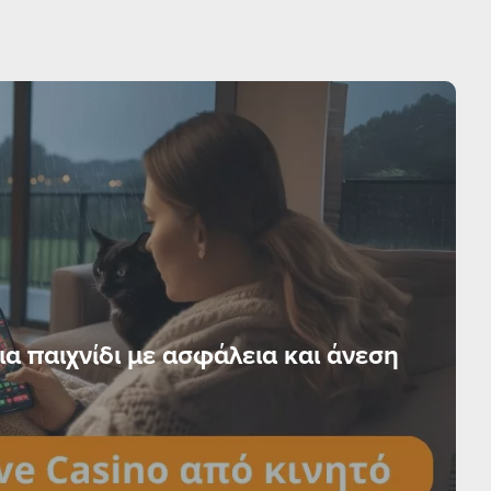
ια παιχνίδι με ασφάλεια και άνεση