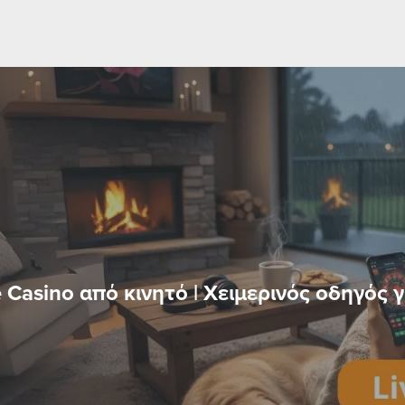
e Casino από κινητό | Χειμερινός οδηγός γ