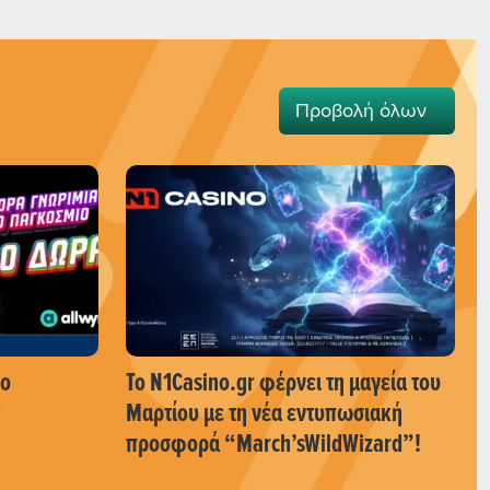
Προβολή όλων
το
Το N1Casino.gr φέρνει τη μαγεία του
*
Μαρτίου με τη νέα εντυπωσιακή
προσφορά “March’sWildWizard”!