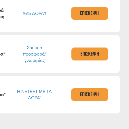
ρά
ΕΠΙΣΚΕΨΗ
1615 ΔΩΡΑ*!
ση
Σούπερ
ΕΠΙΣΚΕΨΗ
ρά*
προσφορά*
γνωριμίας
Η NETBET ΜΕ ΤΑ
ΕΠΙΣΚΕΨΗ
ρα*
ΔΩΡΑ*