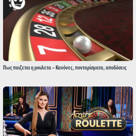
Πως παιζεται η ρουλετα – Κανόνες, πονταρίσματα, αποδόσεις