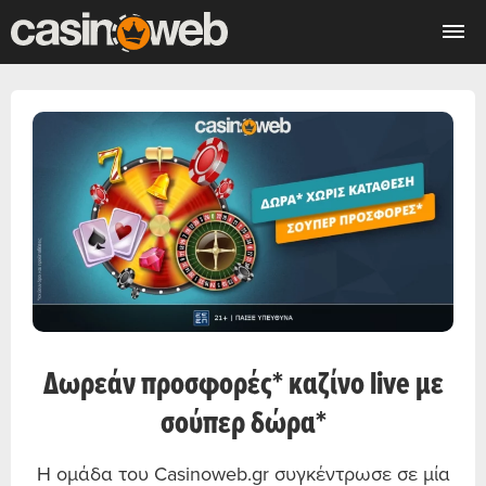
Δωρεάν προσφορές* καζίνο live με
σούπερ δώρα*
Η ομάδα του Casinoweb.gr συγκέντρωσε σε μία