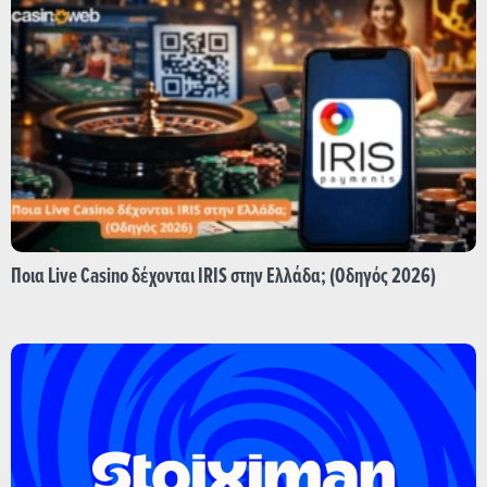
Ποια Live Casino δέχονται IRIS στην Ελλάδα; (Οδηγός 2026)