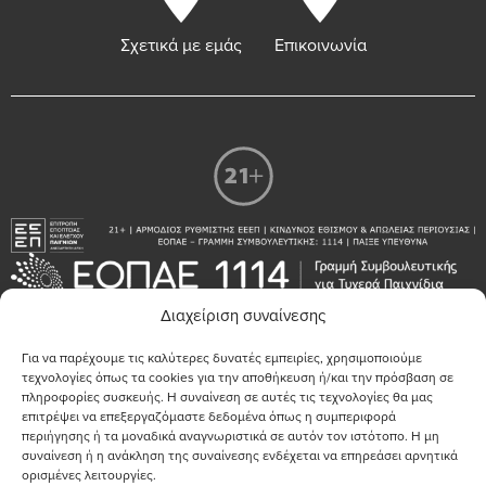
Σχετικά με εμάς
Επικοινωνία
Διαχείριση συναίνεσης
Για να παρέχουμε τις καλύτερες δυνατές εμπειρίες, χρησιμοποιούμε
21+ | ΑΡΜΟΔΙΟΣ ΡΥΘΜΙΣΤΗΣ ΕΕΕΠ | ΚΙΝΔΥΝΟΣ ΕΘΙΣΜΟΥ & ΑΠΩΛΕΙΑΣ
τεχνολογίες όπως τα cookies για την αποθήκευση ή/και την πρόσβαση σε
ΠΕΡΙΟΥΣΙΑΣ | ΕΟΠΑΕ – ΓΡΑΜΜΗ ΣΥΜΒΟΥΛΕΥΤΙΚΗΣ: 1114 | ΠΑΙΞΕ ΥΠΕΥΘΥΝΑ
πληροφορίες συσκευής. Η συναίνεση σε αυτές τις τεχνολογίες θα μας
| *Για όλες τις Προσφορές: Ισχύουν όροι και προϋποθέσεις
επιτρέψει να επεξεργαζόμαστε δεδομένα όπως η συμπεριφορά
περιήγησης ή τα μοναδικά αναγνωριστικά σε αυτόν τον ιστότοπο. Η μη
συναίνεση ή η ανάκληση της συναίνεσης ενδέχεται να επηρεάσει αρνητικά
ορισμένες λειτουργίες.