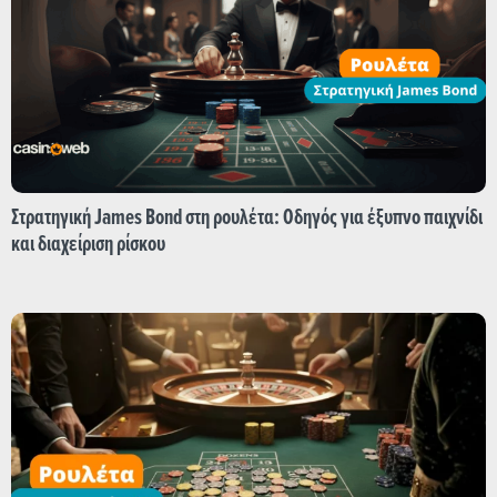
Στρατηγική James Bond στη ρουλέτα: Οδηγός για έξυπνο παιχνίδι
και διαχείριση ρίσκου