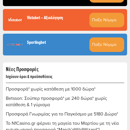
Vistabet – Αξιολόγηση
Παίξε Νόμιμα
Sportingbet
Παίξε Νόμιμα
Νέες Προσφορές
Ισχύουν όροι & προϋποθέσεις
Προσφορά* χωρίς κατάθεση με 1000 δώρα*
Betsson: Σούπερ προσφορά* με 240 δώρα* χωρίς
κατάθεση & 1 γύρισμα
Προσφορά Γνωριμίας για το Παγκόσμιο με 5180 Δώρα*
Το N1Casino.gr φέρνει τη μαγεία του Μαρτίου με τη νέα
εντυπωσιακή προσφορά “March’sWildWizard”!