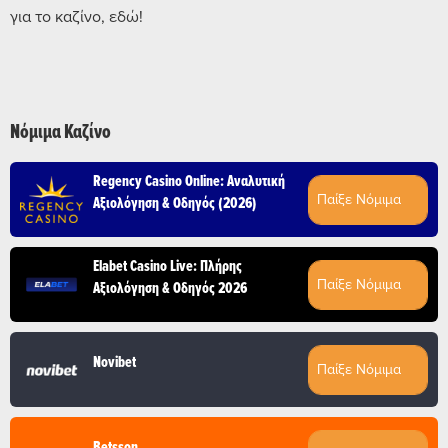
για το καζίνο, εδώ!
Νόμιμα Καζίνο
Regency Casino Online: Αναλυτική
Παίξε Νόμιμα
Αξιολόγηση & Οδηγός (2026)
Elabet Casino Live: Πλήρης
Παίξε Νόμιμα
Αξιολόγηση & Οδηγός 2026
Novibet
Παίξε Νόμιμα
Betsson