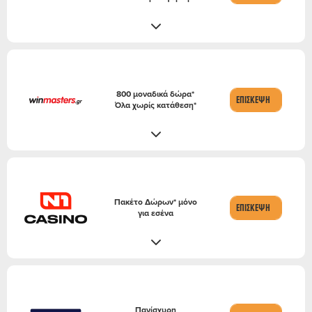
800 μοναδικά δώρα*
ΕΠΙΣΚΕΨΗ
Όλα χωρίς κατάθεση*
Πακέτο Δώρων* μόνο
ΕΠΙΣΚΕΨΗ
για εσένα
Πανίσχυρη