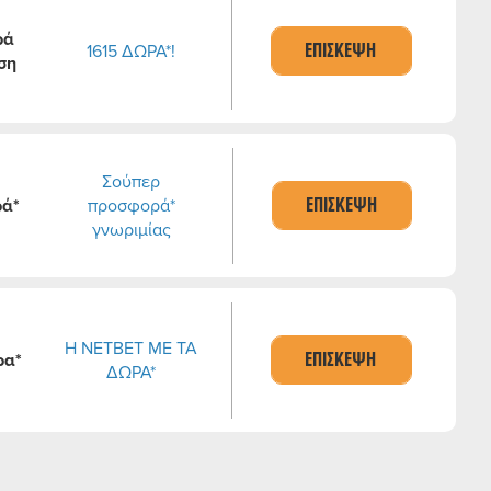
ρά
ΕΠΙΣΚΕΨΗ
1615 ΔΩΡΑ*!
ση
Σούπερ
ΕΠΙΣΚΕΨΗ
ρά*
προσφορά*
γνωριμίας
Η NETBET ΜΕ ΤΑ
ΕΠΙΣΚΕΨΗ
ρα*
ΔΩΡΑ*