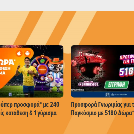
Σούπερ προσφορά* με 240
Προσφορά Γνωριμίας για 
ς κατάθεση & 1 γύρισμα
Παγκόσμιο με 5180 Δώρα