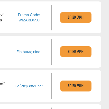
ν*
Promo Code:
ΕΠΙΣΚΕΨΗ
να
WIZARD650
ΕΠΙΣΚΕΨΗ
Ela όπως είσαι
ρά*
ΕΠΙΣΚΕΨΗ
Σούπερ έπαθλα*