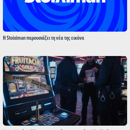
Η Stoiximan παρουσιάζει τη νέα της εικόνα