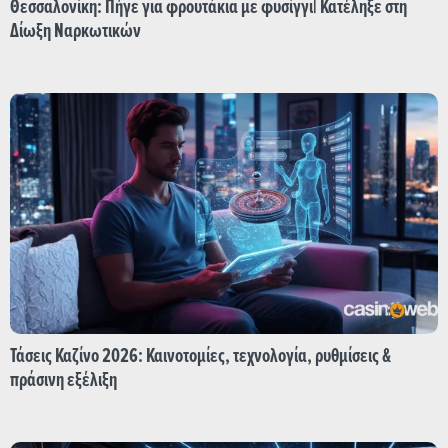
Θεσσαλονίκη: Πήγε για φρουτάκια με φυσίγγι| Κατέληξε στη
Δίωξη Ναρκωτικών
Τάσεις Καζίνο 2026: Καινοτομίες, τεχνολογία, ρυθμίσεις &
πράσινη εξέλιξη