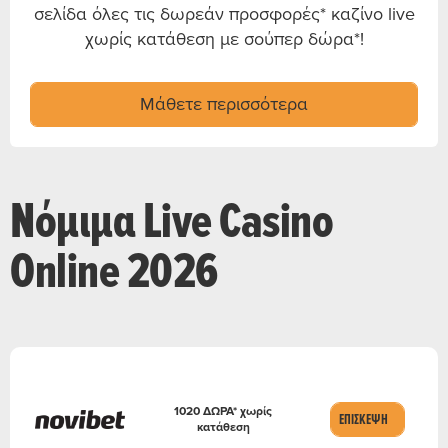
σελίδα όλες τις δωρεάν προσφορές* καζίνο live
χωρίς κατάθεση με σούπερ δώρα*!
Μάθετε περισσότερα
Νόμιμα Live Casino
Online 2026
1020 ΔΩΡΑ* χωρίς
ΕΠΙΣΚΕΨΗ
κατάθεση