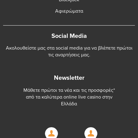
Αφιερώματα
Social Media
Ακολουθείστε μας στα social media για να βλέπετε πρώτοι
τις αναρτήσεις μας.
Newsletter
Μάθετε πρώτοι τα νέα και τις προσφορές*
από τα καλύτερα online live casino στην
Ελλάδα