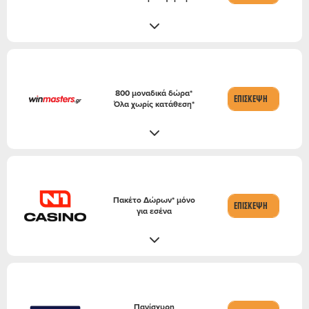
800 μοναδικά δώρα*
ΕΠΙΣΚΕΨΗ
Όλα χωρίς κατάθεση*
Πακέτο Δώρων* μόνο
ΕΠΙΣΚΕΨΗ
για εσένα
Πανίσχυρη