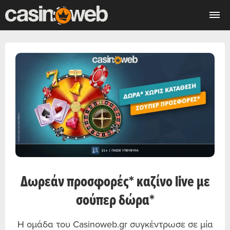
Δωρεάν προσφορές* καζίνο live με
σούπερ δώρα*
Η ομάδα του Casinoweb.gr συγκέντρωσε σε μία