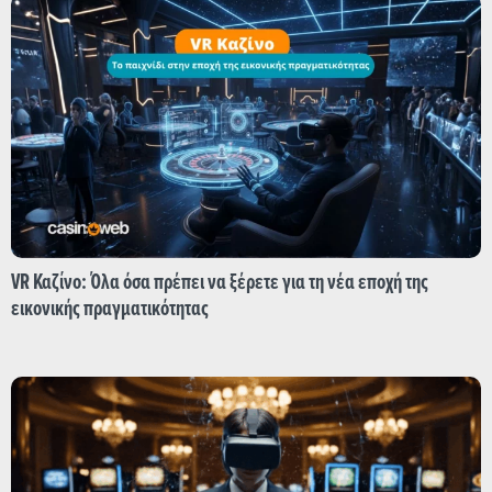
VR Καζίνο: Όλα όσα πρέπει να ξέρετε για τη νέα εποχή της
εικονικής πραγματικότητας