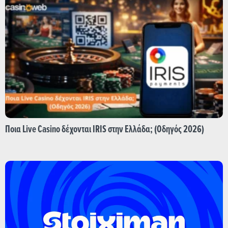
Ποια Live Casino δέχονται IRIS στην Ελλάδα; (Οδηγός 2026)