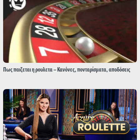
Πως παιζεται η ρουλετα – Κανόνες, πονταρίσματα, αποδόσεις