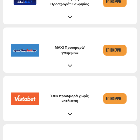
ΕΠΙΣΚΕΨΗ
Προσφορά* Γνωριμίας
MAXI Προσφορά*
ΕΠΙΣΚΕΨΗ
γνωριμίας
Έπικ προσφορά χωρίς
ΕΠΙΣΚΕΨΗ
κατάθεση