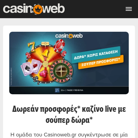
Δωρεάν προσφορές* καζίνο live με
σούπερ δώρα*
Η ομάδα του Casinoweb.gr συγκέντρωσε σε μία