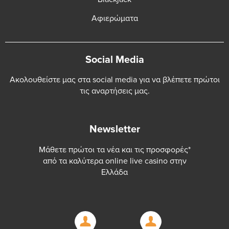
Αφιερώματα
Social Media
Ακολουθείστε μας στα social media για να βλέπετε πρώτοι
τις αναρτήσεις μας.
Newsletter
Μάθετε πρώτοι τα νέα και τις προσφορές*
από τα καλύτερα online live casino στην
Ελλάδα