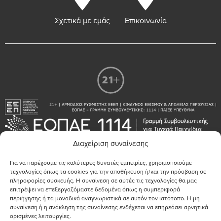
Σχετικά με εμάς
Επικοινωνία
Διαχείριση συναίνεσης
Για να παρέχουμε τις καλύτερες δυνατές εμπειρίες, χρησιμοποιούμε
21+ | ΑΡΜΟΔΙΟΣ ΡΥΘΜΙΣΤΗΣ ΕΕΕΠ | ΚΙΝΔΥΝΟΣ ΕΘΙΣΜΟΥ & ΑΠΩΛΕΙΑΣ
τεχνολογίες όπως τα cookies για την αποθήκευση ή/και την πρόσβαση σε
ΠΕΡΙΟΥΣΙΑΣ | ΕΟΠΑΕ – ΓΡΑΜΜΗ ΣΥΜΒΟΥΛΕΥΤΙΚΗΣ: 1114 | ΠΑΙΞΕ ΥΠΕΥΘΥΝΑ
πληροφορίες συσκευής. Η συναίνεση σε αυτές τις τεχνολογίες θα μας
| *Για όλες τις Προσφορές: Ισχύουν όροι και προϋποθέσεις
επιτρέψει να επεξεργαζόμαστε δεδομένα όπως η συμπεριφορά
περιήγησης ή τα μοναδικά αναγνωριστικά σε αυτόν τον ιστότοπο. Η μη
συναίνεση ή η ανάκληση της συναίνεσης ενδέχεται να επηρεάσει αρνητικά
ορισμένες λειτουργίες.