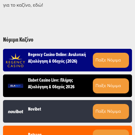
για το καζίνο, εδώ!
Νόμιμα Καζίνο
Regency Casino Online: Αναλυτική
Παίξε Νόμιμα
Αξιολόγηση & Οδηγός (2026)
Elabet Casino Live: Πλήρης
Παίξε Νόμιμα
Αξιολόγηση & Οδηγός 2026
Novibet
Παίξε Νόμιμα
Betsson