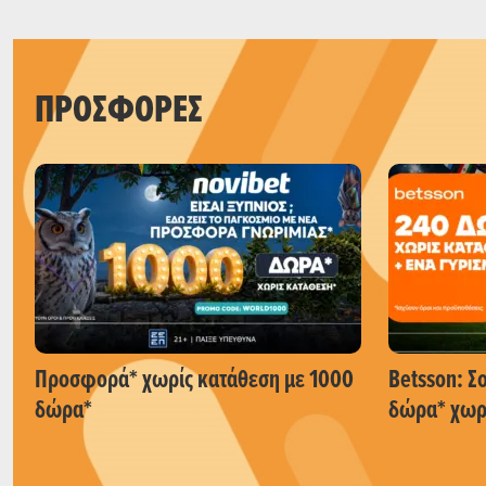
ΠΡΟΣΦΟΡΕΣ
Προσφορά* χωρίς κατάθεση με 1000
Betsson: 
δώρα*
δώρα* χωρί