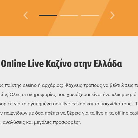
‹
›
Online Live Καζίνο στην Ελλάδα
ς παίκτης casino ή αρχάριος; Ψάχνεις τρόπους να βελτιώσεις τ
ιών; Όλες οι πληροφορίες που χρειάζεσαι είναι ένα κλικ μακριά.
ρίες για τα αγαπημένα σου live casino και τα παιχνίδια τους .
 παιχνιδιών με όσα πρέπει να ξέρεις για τα live ή τα offline ca
, αναλύσεις και μεγάλες προσφορές*.