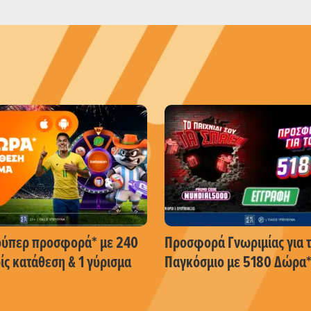
Σούπερ προσφορά* με 240
Προσφορά Γνωριμίας για 
ς κατάθεση & 1 γύρισμα
Παγκόσμιο με 5180 Δώρα