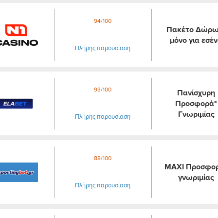
94/100
Πακέτο Δώρω
μόνο για εσέ
Πλήρης παρουσίαση
93/100
Πανίσχυρη
Προσφορά*
Γνωριμίας
Πλήρης παρουσίαση
88/100
MAXI Προσφο
γνωριμίας
Πλήρης παρουσίαση