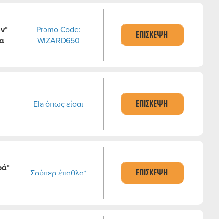
ν*
Promo Code:
ΕΠΙΣΚΕΨΗ
να
WIZARD650
ΕΠΙΣΚΕΨΗ
Ela όπως είσαι
ρά*
ΕΠΙΣΚΕΨΗ
Σούπερ έπαθλα*