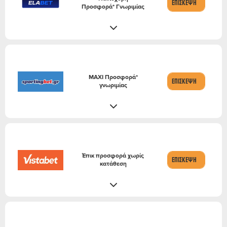
ΕΠΙΣΚΕΨΗ
Προσφορά* Γνωριμίας
MAXI Προσφορά*
ΕΠΙΣΚΕΨΗ
γνωριμίας
Έπικ προσφορά χωρίς
ΕΠΙΣΚΕΨΗ
κατάθεση