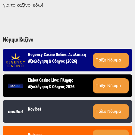
για το καζίνο, εδώ!
Νόμιμα Καζίνο
Regency Casino Online: Αναλυτική
Παίξε Νόμιμα
Αξιολόγηση & Οδηγός (2026)
Elabet Casino Live: Πλήρης
Παίξε Νόμιμα
Αξιολόγηση & Οδηγός 2026
Novibet
Παίξε Νόμιμα
Betsson