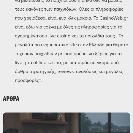
να βελτιώσεις το παιχνίδι σου ή απλά θες να μάθεις
τους κανόνες των παιχνιδιών; Όλες οι πληροφορίες
που χρειάζεσαι είναι ένα κλικ μακριά. Το CasinoWeb.gr
είναι εδώ για εσένα με όλες τις πληροφορίες για τα
αγαπημένα σου live casino και τα παιχνίδια τους . Το
μεγαλύτερο ενημερωτικό site στην Ελλάδα για θέματα
τυχερών παιχνιδιών με όσα πρέπει να ξέρεις για τα
live ή τα offline casino, με μια τεράστια γκάμα από
άρθρα στρατηγικής, reviews, αναλύσεις και μεγάλες
προσφορές*.
ΑΡΘΡΑ