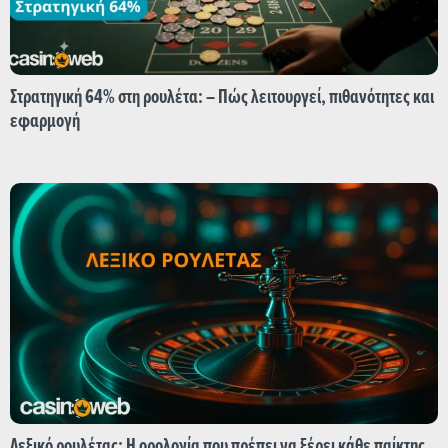
Στρατηγική 64% στη ρουλέτα: – Πώς λειτουργεί, πιθανότητες και
εφαρμογή
Λεξικό ρουλέτας: Η ορολογία που πρέπει να ξέρει κάθε παίκτης