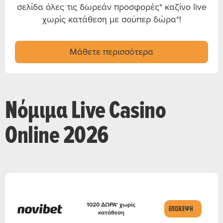
σελίδα όλες τις δωρεάν προσφορές* καζίνο live
χωρίς κατάθεση με σούπερ δώρα*!
Μάθετε περισσότερα
Νόμιμα Live Casino
Online 2026
1020 ΔΩΡΑ* χωρίς
ΕΠΙΣΚΕΨΗ
κατάθεση