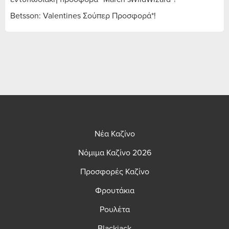
Betsson: Valentines Σούπερ Προσφορά*!
Νέα Καζίνο
Νόμιμα Καζίνο 2026
Προσφορές Καζίνο
Φρουτάκια
Ρουλέτα
Blackjack