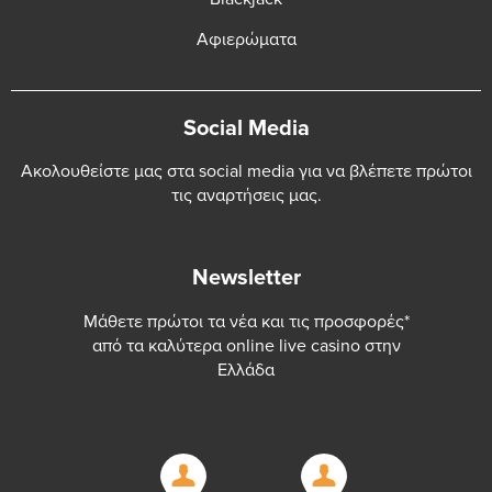
Αφιερώματα
Social Media
Ακολουθείστε μας στα social media για να βλέπετε πρώτοι
τις αναρτήσεις μας.
Newsletter
Μάθετε πρώτοι τα νέα και τις προσφορές*
από τα καλύτερα online live casino στην
Ελλάδα