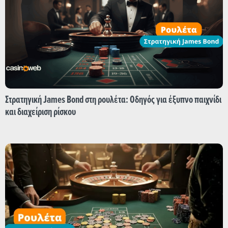
Στρατηγική James Bond στη ρουλέτα: Οδηγός για έξυπνο παιχνίδι
και διαχείριση ρίσκου