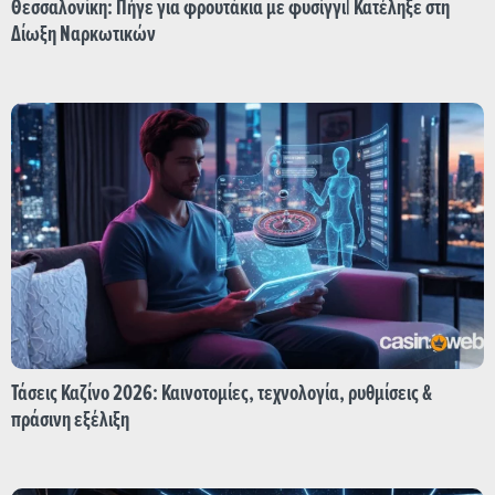
Θεσσαλονίκη: Πήγε για φρουτάκια με φυσίγγι| Κατέληξε στη
Δίωξη Ναρκωτικών
Τάσεις Καζίνο 2026: Καινοτομίες, τεχνολογία, ρυθμίσεις &
πράσινη εξέλιξη