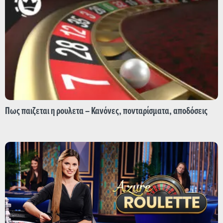
Πως παιζεται η ρουλετα – Κανόνες, πονταρίσματα, αποδόσεις