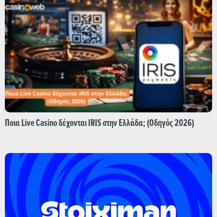
Ποια Live Casino δέχονται IRIS στην Ελλάδα; (Οδηγός 2026)