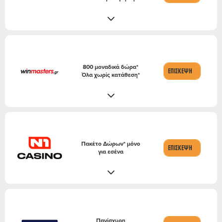
800 μοναδικά δώρα*
ΕΠΙΣΚΕΨΗ
Όλα χωρίς κατάθεση*
Πακέτο Δώρων* μόνο
ΕΠΙΣΚΕΨΗ
για εσένα
Πανίσχυρη