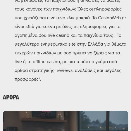
να βελτιώσεις το παιχνίδι σου ή απλά θες να μάθεις
τους κανόνες των παιχνιδιών; Όλες οι πληροφορίες
που χρειάζεσαι είναι ένα κλικ μακριά. Το CasinoWeb.gr
είναι εδώ για εσένα με όλες τις πληροφορίες για τα
αγαπημένα σου live casino και τα παιχνίδια τους . Το
μεγαλύτερο ενημερωτικό site στην Ελλάδα για θέματα
τυχερών παιχνιδιών με όσα πρέπει να ξέρεις για τα
live ή τα offline casino, με μια τεράστια γκάμα από
άρθρα στρατηγικής, reviews, αναλύσεις και μεγάλες
προσφορές*.
ΑΡΘΡΑ