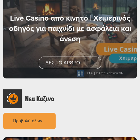
Live Casino από κινητό | Χειμερινός
οδηγός για παιχνίδι με ασφάλεια και
άνεση
ΔΕΣ ΤΟ ΑΡΘΡΟ
Νεα Καζινο
Προβολή όλων