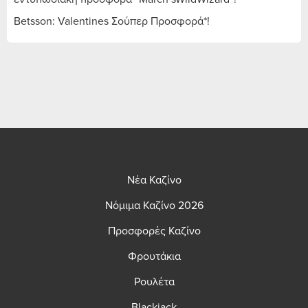
Betsson: Valentines Σούπερ Προσφορά*!
Νέα Καζίνο
Νόμιμα Καζίνο 2026
Προσφορές Καζίνο
Φρουτάκια
Ρουλέτα
Blackjack