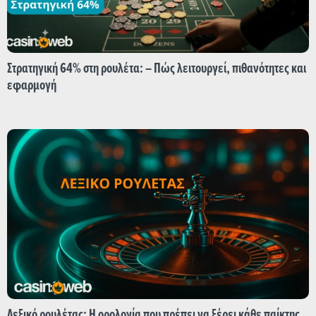
Στρατηγική 64% στη ρουλέτα: – Πώς λειτουργεί, πιθανότητες και
εφαρμογή
Λεξικό ρουλέτας: Η ορολογία που πρέπει να ξέρει κάθε παίκτης