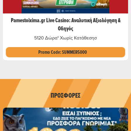
Pamestoixima.gr Live Casino: Αναλυτική Αξιολόγηση &
Οδηγός
5120 Δώρα* Χωρίς Κατάθεσησ
Promo Code: SUMMER5000
ΠΡΟΣΦΟΡΕΣ