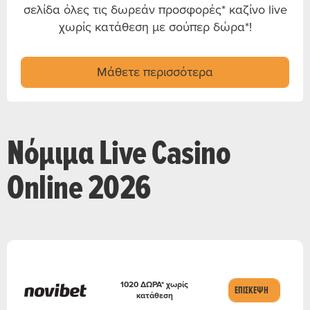
σελίδα όλες τις δωρεάν προσφορές* καζίνο live
χωρίς κατάθεση με σούπερ δώρα*!
Μάθετε περισσότερα
Νόμιμα Live Casino
Online 2026
1020 ΔΩΡΑ* χωρίς
ΕΠΙΣΚΕΨΗ
κατάθεση