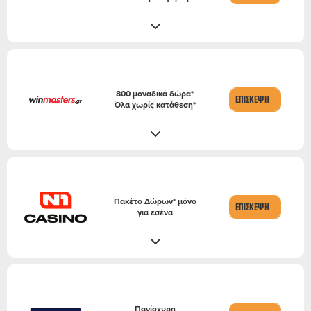
800 μοναδικά δώρα*
ΕΠΙΣΚΕΨΗ
Όλα χωρίς κατάθεση*
Πακέτο Δώρων* μόνο
ΕΠΙΣΚΕΨΗ
για εσένα
Πανίσχυρη