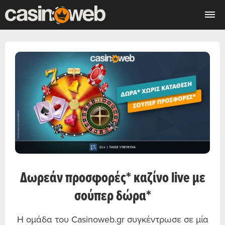
Δωρεάν προσφορές* καζίνο live με
σούπερ δώρα*
Η ομάδα του Casinoweb.gr συγκέντρωσε σε μία