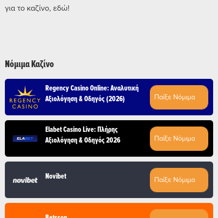
για το καζίνο, εδώ!
Νόμιμα Καζίνο
Regency Casino Online: Αναλυτική
Παίξε Νόμιμα
Αξιολόγηση & Οδηγός (2026)
Elabet Casino Live: Πλήρης
Παίξε Νόμιμα
Αξιολόγηση & Οδηγός 2026
Novibet
Παίξε Νόμιμα
Betsson