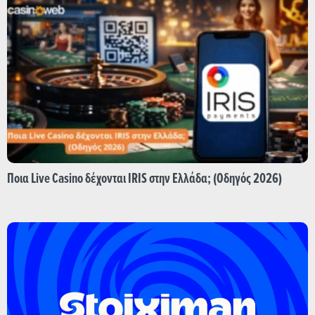
Ποια Live Casino δέχονται IRIS στην Ελλάδα; (Οδηγός 2026)