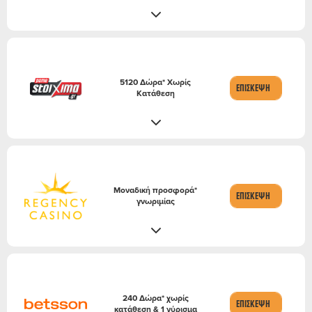
5120 Δώρα* Χωρίς
ΕΠΙΣΚΕΨΗ
Κατάθεση
Μοναδική προσφορά*
ΕΠΙΣΚΕΨΗ
γνωριμίας
240 Δώρα* χωρίς
ΕΠΙΣΚΕΨΗ
κατάθεση & 1 γύρισμα