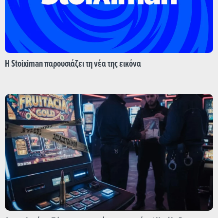
Η Stoiximan παρουσιάζει τη νέα της εικόνα