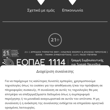
Σχετικά με εμάς
Επικοινωνία
Διαχείριση συναίνεσης
Για να παρέχουμε τις καλύτερες δυνατές εμπειρίες, χρησιμοποιούμε
21+ | ΑΡΜΟΔΙΟΣ ΡΥΘΜΙΣΤΗΣ ΕΕΕΠ | ΚΙΝΔΥΝΟΣ ΕΘΙΣΜΟΥ & ΑΠΩΛΕΙΑΣ
τεχνολογίες όπως τα cookies για την αποθήκευση ή/και την πρόσβαση σε
ΠΕΡΙΟΥΣΙΑΣ | ΕΟΠΑΕ – ΓΡΑΜΜΗ ΣΥΜΒΟΥΛΕΥΤΙΚΗΣ: 1114 | ΠΑΙΞΕ ΥΠΕΥΘΥΝΑ
πληροφορίες συσκευής. Η συναίνεση σε αυτές τις τεχνολογίες θα μας
| *Για όλες τις Προσφορές: Ισχύουν όροι και προϋποθέσεις
επιτρέψει να επεξεργαζόμαστε δεδομένα όπως η συμπεριφορά
περιήγησης ή τα μοναδικά αναγνωριστικά σε αυτόν τον ιστότοπο. Η μη
συναίνεση ή η ανάκληση της συναίνεσης ενδέχεται να επηρεάσει αρνητικά
ορισμένες λειτουργίες.