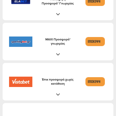
ΕΠΙΣΚΕΨΗ
Προσφορά* Γνωριμίας
MAXI Προσφορά*
ΕΠΙΣΚΕΨΗ
γνωριμίας
Έπικ προσφορά χωρίς
ΕΠΙΣΚΕΨΗ
κατάθεση