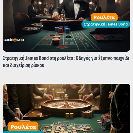
Στρατηγική James Bond στη ρουλέτα: Οδηγός για έξυπνο παιχνίδι
και διαχείριση ρίσκου