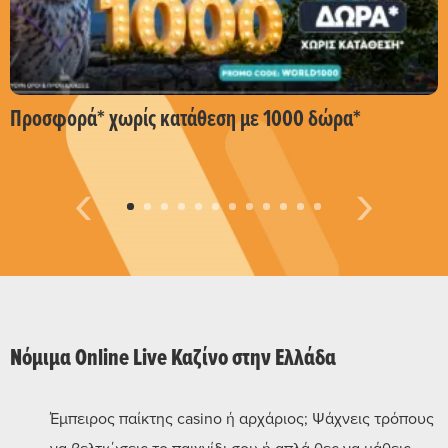
Προσφορά* χωρίς κατάθεση με 1000 δώρα*
‹
›
Νόμιμα Online Live Καζίνο στην Ελλάδα
Έμπειρος παίκτης casino ή αρχάριος; Ψάχνεις τρόπους