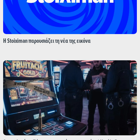
Η Stoiximan παρουσιάζει τη νέα της εικόνα