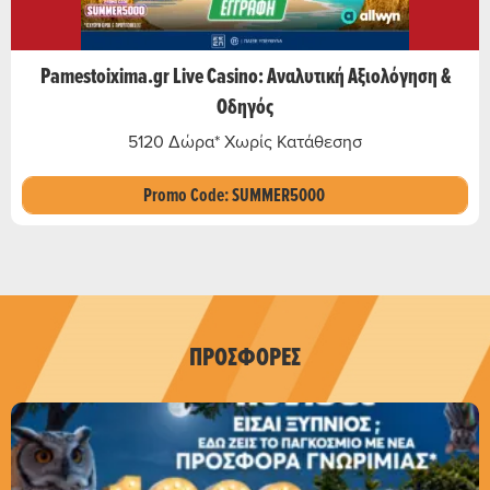
Pamestoixima.gr Live Casino: Αναλυτική Αξιολόγηση &
Οδηγός
5120 Δώρα* Χωρίς Κατάθεσησ
Promo Code: SUMMER5000
ΠΡΟΣΦΟΡΕΣ