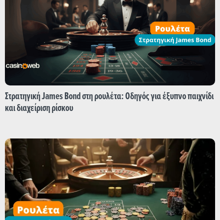
Στρατηγική James Bond στη ρουλέτα: Οδηγός για έξυπνο παιχνίδι
και διαχείριση ρίσκου