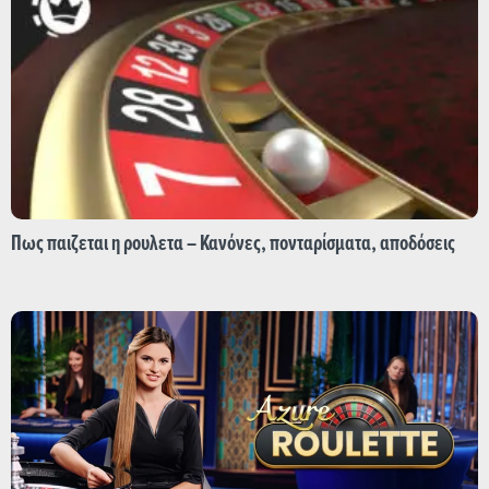
Πως παιζεται η ρουλετα – Κανόνες, πονταρίσματα, αποδόσεις