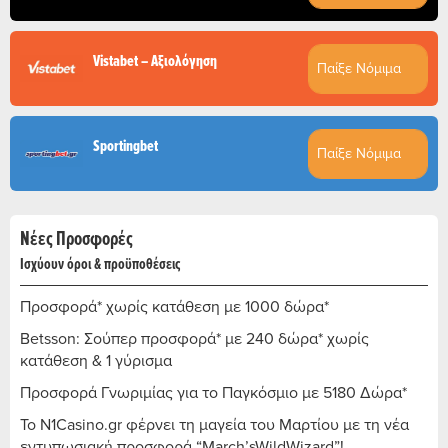
Vistabet – Αξιολόγηση
Παίξε Νόμιμα
Sportingbet
Παίξε Νόμιμα
Νέες Προσφορές
Ισχύουν όροι & προϋποθέσεις
Προσφορά* χωρίς κατάθεση με 1000 δώρα*
Betsson: Σούπερ προσφορά* με 240 δώρα* χωρίς
κατάθεση & 1 γύρισμα
Προσφορά Γνωριμίας για το Παγκόσμιο με 5180 Δώρα*
Το N1Casino.gr φέρνει τη μαγεία του Μαρτίου με τη νέα
εντυπωσιακή προσφορά “March’sWildWizard”!