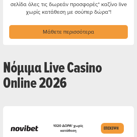
σελίδα όλες τις δωρεάν προσφορές* καζίνο live
χωρίς κατάθεση με σούπερ δώρα*!
Μάθετε περισσότερα
Νόμιμα Live Casino
Online 2026
1020 ΔΩΡΑ* χωρίς
ΕΠΙΣΚΕΨΗ
κατάθεση