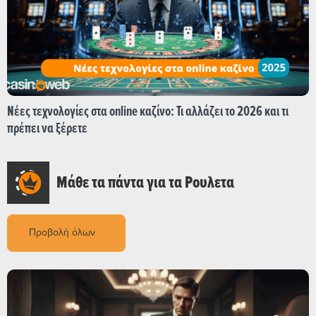
Νέες τεχνολογίες στα online καζίνο: Τι αλλάζει το 2026 και τι
πρέπει να ξέρετε
Μάθε τα πάντα για τα Ρουλετα
Προβολή όλων