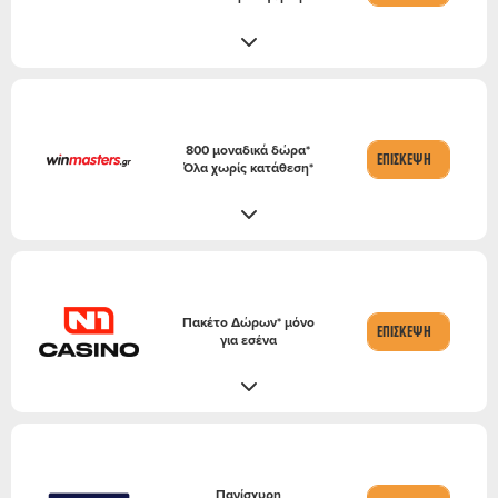
800 μοναδικά δώρα*
ΕΠΙΣΚΕΨΗ
Όλα χωρίς κατάθεση*
Πακέτο Δώρων* μόνο
ΕΠΙΣΚΕΨΗ
για εσένα
Πανίσχυρη