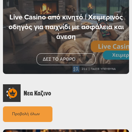
Live Casino από κινητό | Χειμερινός
οδηγός για παιχνίδι με ασφάλεια και
άνεση
ΔΕΣ ΤΟ ΑΡΘΡΟ
Νεα Καζινο
Προβολή όλων