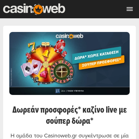
Δωρεάν προσφορές* καζίνο live με
σούπερ δώρα*
Η ομάδα του Casinoweb.gr συγκέντρωσε σε μία