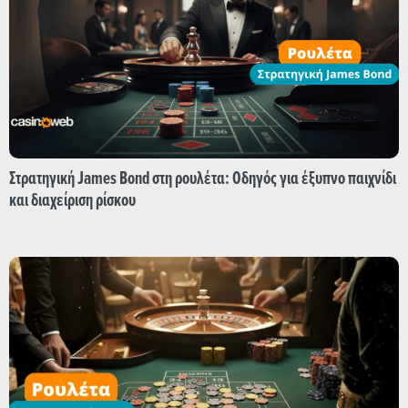
Στρατηγική James Bond στη ρουλέτα: Οδηγός για έξυπνο παιχνίδι
και διαχείριση ρίσκου