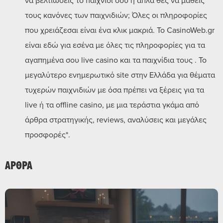
να βελτιώσεις το παιχνίδι σου ή απλά θες να μάθεις
τους κανόνες των παιχνιδιών; Όλες οι πληροφορίες
που χρειάζεσαι είναι ένα κλικ μακριά. Το CasinoWeb.gr
είναι εδώ για εσένα με όλες τις πληροφορίες για τα
αγαπημένα σου live casino και τα παιχνίδια τους . Το
μεγαλύτερο ενημερωτικό site στην Ελλάδα για θέματα
τυχερών παιχνιδιών με όσα πρέπει να ξέρεις για τα
live ή τα offline casino, με μια τεράστια γκάμα από
άρθρα στρατηγικής, reviews, αναλύσεις και μεγάλες
προσφορές*.
ΑΡΘΡΑ