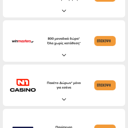
800 μοναδικά δώρα*
ΕΠΙΣΚΕΨΗ
Όλα χωρίς κατάθεση*
Πακέτο Δώρων* μόνο
ΕΠΙΣΚΕΨΗ
για εσένα
Πανίσχυρη