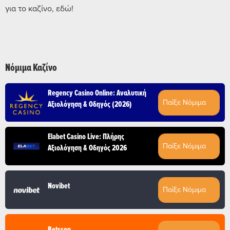
για το καζίνο, εδώ!
Νόμιμα Καζίνο
Regency Casino Online: Αναλυτική
Παίξε Νόμιμα
Αξιολόγηση & Οδηγός (2026)
Elabet Casino Live: Πλήρης
Παίξε Νόμιμα
Αξιολόγηση & Οδηγός 2026
Novibet
Παίξε Νόμιμα
Betsson