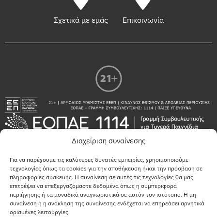
Σχετικά με εμάς
Επικοινωνία
Διαχείριση συναίνεσης
Για να παρέχουμε τις καλύτερες δυνατές εμπειρίες, χρησιμοποιούμε
21+ | ΑΡΜΟΔΙΟΣ ΡΥΘΜΙΣΤΗΣ ΕΕΕΠ | ΚΙΝΔΥΝΟΣ ΕΘΙΣΜΟΥ & ΑΠΩΛΕΙΑΣ
τεχνολογίες όπως τα cookies για την αποθήκευση ή/και την πρόσβαση σε
ΠΕΡΙΟΥΣΙΑΣ | ΕΟΠΑΕ – ΓΡΑΜΜΗ ΣΥΜΒΟΥΛΕΥΤΙΚΗΣ: 1114 | ΠΑΙΞΕ ΥΠΕΥΘΥΝΑ
πληροφορίες συσκευής. Η συναίνεση σε αυτές τις τεχνολογίες θα μας
| *Για όλες τις Προσφορές: Ισχύουν όροι και προϋποθέσεις
επιτρέψει να επεξεργαζόμαστε δεδομένα όπως η συμπεριφορά
περιήγησης ή τα μοναδικά αναγνωριστικά σε αυτόν τον ιστότοπο. Η μη
συναίνεση ή η ανάκληση της συναίνεσης ενδέχεται να επηρεάσει αρνητικά
ορισμένες λειτουργίες.