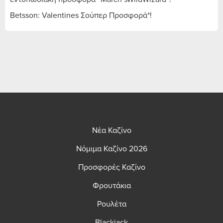
Betsson: Valentines Σούπερ Προσφορά*!
Νέα Καζίνο
Νόμιμα Καζίνο 2026
Προσφορές Καζίνο
Φρουτάκια
Ρουλέτα
Blackjack