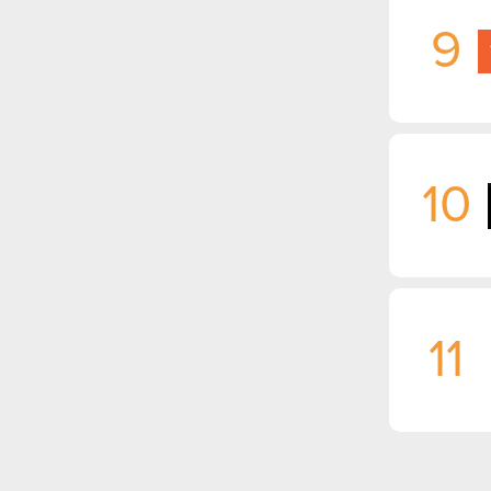
9
10
11