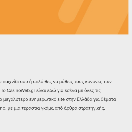
ο παιχνίδι σου ή απλά θες να μάθεις τους κανόνες των
 Το CasinoWeb.gr είναι εδώ για εσένα με όλες τις
 Το μεγαλύτερο ενημερωτικό site στην Ελλάδα για θέματα
sino, με μια τεράστια γκάμα από άρθρα στρατηγικής,