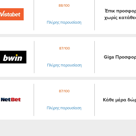
88/100
Έπικ προσφο
χωρίς κατάθε
Πλήρης παρουσίαση
87/100
Giga Προσφο
Πλήρης παρουσίαση
87/100
Kάθε μέρα δώ
Πλήρης παρουσίαση