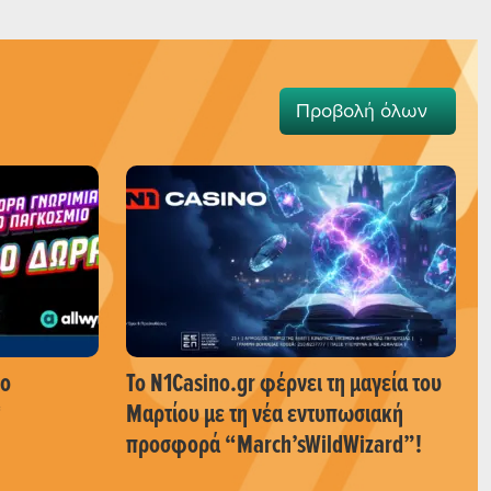
Προβολή όλων
το
Το N1Casino.gr φέρνει τη μαγεία του
*
Μαρτίου με τη νέα εντυπωσιακή
προσφορά “March’sWildWizard”!