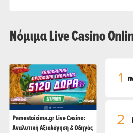
Νόμιμα Live Casino Onli
1
2
Pamestoixima.gr Live Casino:
Αναλυτική Αξιολόγηση & Οδηγός