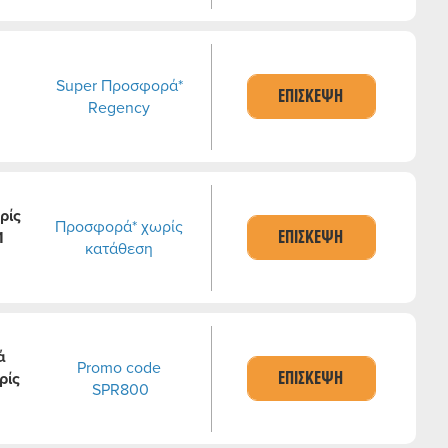
Super Προσφορά*
ΕΠΙΣΚΕΨΗ
Regency
ρίς
Προσφορά* χωρίς
ΕΠΙΣΚΕΨΗ
1
κατάθεση
ά
Promo code
ΕΠΙΣΚΕΨΗ
ρίς
SPR800