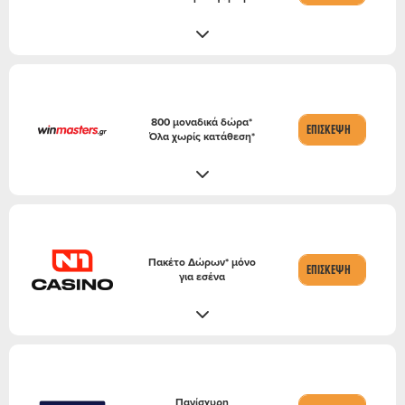
800 μοναδικά δώρα*
ΕΠΙΣΚΕΨΗ
Όλα χωρίς κατάθεση*
Πακέτο Δώρων* μόνο
ΕΠΙΣΚΕΨΗ
για εσένα
Πανίσχυρη