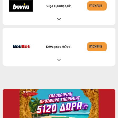
ΕΠΙΣΚΕΨΗ
Giga Προσφορά*
ΕΠΙΣΚΕΨΗ
Kάθε μέρα δώρα*