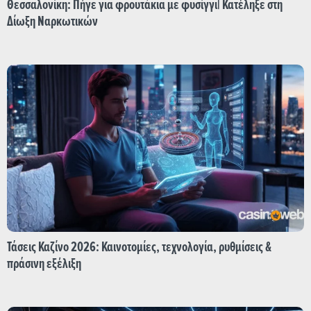
Θεσσαλονίκη: Πήγε για φρουτάκια με φυσίγγι| Κατέληξε στη
Δίωξη Ναρκωτικών
Τάσεις Καζίνο 2026: Καινοτομίες, τεχνολογία, ρυθμίσεις &
πράσινη εξέλιξη