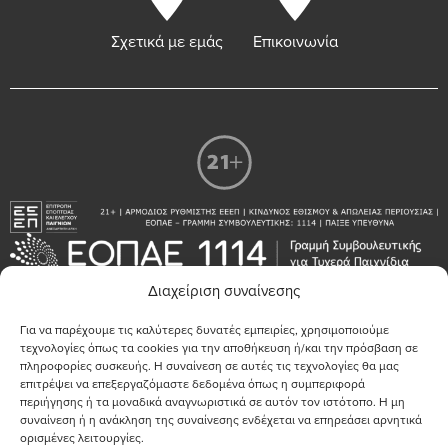
Σχετικά με εμάς
Επικοινωνία
Διαχείριση συναίνεσης
Για να παρέχουμε τις καλύτερες δυνατές εμπειρίες, χρησιμοποιούμε
21+ | ΑΡΜΟΔΙΟΣ ΡΥΘΜΙΣΤΗΣ ΕΕΕΠ | ΚΙΝΔΥΝΟΣ ΕΘΙΣΜΟΥ & ΑΠΩΛΕΙΑΣ
τεχνολογίες όπως τα cookies για την αποθήκευση ή/και την πρόσβαση σε
ΠΕΡΙΟΥΣΙΑΣ | ΕΟΠΑΕ – ΓΡΑΜΜΗ ΣΥΜΒΟΥΛΕΥΤΙΚΗΣ: 1114 | ΠΑΙΞΕ ΥΠΕΥΘΥΝΑ
πληροφορίες συσκευής. Η συναίνεση σε αυτές τις τεχνολογίες θα μας
| *Για όλες τις Προσφορές: Ισχύουν όροι και προϋποθέσεις
επιτρέψει να επεξεργαζόμαστε δεδομένα όπως η συμπεριφορά
περιήγησης ή τα μοναδικά αναγνωριστικά σε αυτόν τον ιστότοπο. Η μη
συναίνεση ή η ανάκληση της συναίνεσης ενδέχεται να επηρεάσει αρνητικά
ορισμένες λειτουργίες.