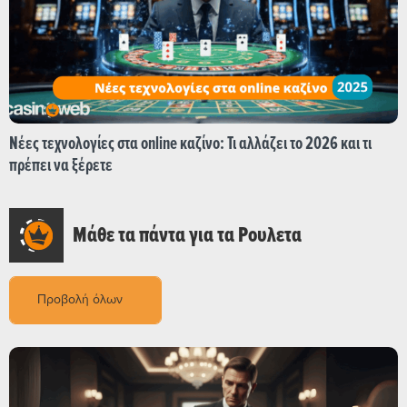
Νέες τεχνολογίες στα online καζίνο: Τι αλλάζει το 2026 και τι
πρέπει να ξέρετε
Μάθε τα πάντα για τα Ρουλετα
Προβολή όλων