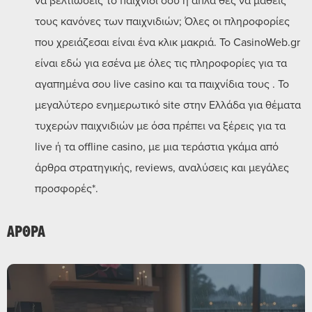
να βελτιώσεις το παιχνίδι σου ή απλά θες να μάθεις
τους κανόνες των παιχνιδιών; Όλες οι πληροφορίες
που χρειάζεσαι είναι ένα κλικ μακριά. Το CasinoWeb.gr
είναι εδώ για εσένα με όλες τις πληροφορίες για τα
αγαπημένα σου live casino και τα παιχνίδια τους . Το
μεγαλύτερο ενημερωτικό site στην Ελλάδα για θέματα
τυχερών παιχνιδιών με όσα πρέπει να ξέρεις για τα
live ή τα offline casino, με μια τεράστια γκάμα από
άρθρα στρατηγικής, reviews, αναλύσεις και μεγάλες
προσφορές*.
ΑΡΘΡΑ