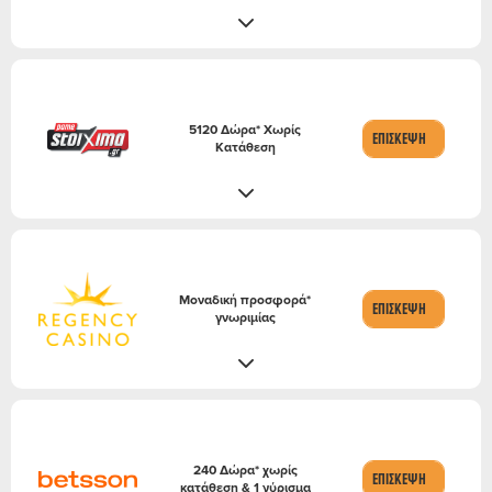
5120 Δώρα* Χωρίς
ΕΠΙΣΚΕΨΗ
Κατάθεση
Μοναδική προσφορά*
ΕΠΙΣΚΕΨΗ
γνωριμίας
240 Δώρα* χωρίς
ΕΠΙΣΚΕΨΗ
κατάθεση & 1 γύρισμα