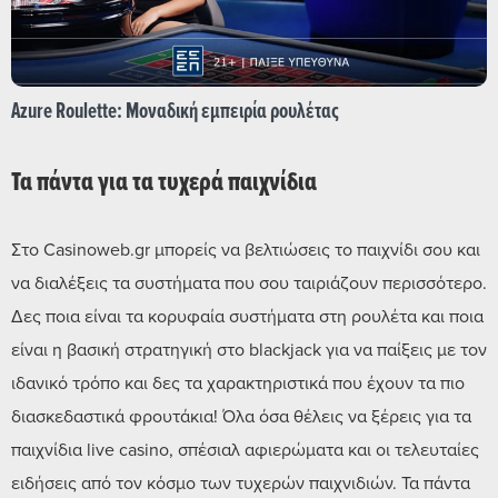
Azure Roulette: Μοναδική εμπειρία ρουλέτας
Τα πάντα για τα τυχερά παιχνίδια
Στο Casinoweb.gr μπορείς να βελτιώσεις το παιχνίδι σου και
να διαλέξεις τα συστήματα που σου ταιριάζουν περισσότερο.
Δες ποια είναι τα κορυφαία συστήματα στη ρουλέτα και ποια
είναι η βασική στρατηγική στο blackjack για να παίξεις με τον
ιδανικό τρόπο και δες τα χαρακτηριστικά που έχουν τα πιο
διασκεδαστικά φρουτάκια! Όλα όσα θέλεις να ξέρεις για τα
παιχνίδια live casino, σπέσιαλ αφιερώματα και οι τελευταίες
ειδήσεις από τον κόσμο των τυχερών παιχνιδιών. Τα πάντα