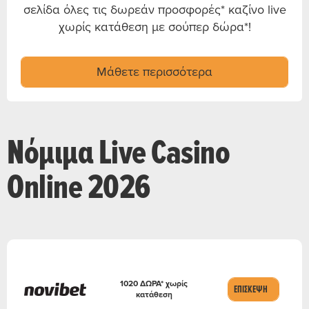
σελίδα όλες τις δωρεάν προσφορές* καζίνο live
χωρίς κατάθεση με σούπερ δώρα*!
Μάθετε περισσότερα
Νόμιμα Live Casino
Online 2026
1020 ΔΩΡΑ* χωρίς
ΕΠΙΣΚΕΨΗ
κατάθεση