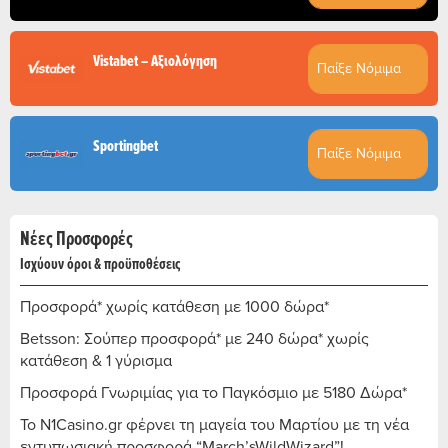
Vistabet – Αξιολόγηση
Παίξε Νόμιμα
Sportingbet
Παίξε Νόμιμα
Νέες Προσφορές
Ισχύουν όροι & προϋποθέσεις
Προσφορά* χωρίς κατάθεση με 1000 δώρα*
Betsson: Σούπερ προσφορά* με 240 δώρα* χωρίς
κατάθεση & 1 γύρισμα
Προσφορά Γνωριμίας για το Παγκόσμιο με 5180 Δώρα*
Το N1Casino.gr φέρνει τη μαγεία του Μαρτίου με τη νέα
εντυπωσιακή προσφορά “March’sWildWizard”!