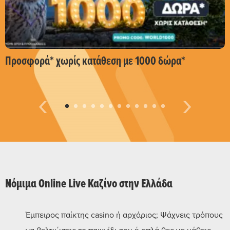
Προσφορά* χωρίς κατάθεση με 1000 δώρα*
‹
›
Νόμιμα Online Live Καζίνο στην Ελλάδα
Έμπειρος παίκτης casino ή αρχάριος; Ψάχνεις τρόπους