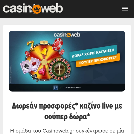
Δωρεάν προσφορές* καζίνο live με
σούπερ δώρα*
Η ομάδα του Casinoweb.gr συγκέντρωσε σε μία