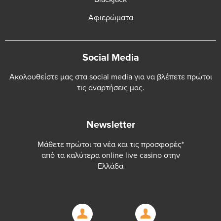
Αφιερώματα
Social Media
Ακολουθείστε μας στα social media για να βλέπετε πρώτοι
τις αναρτήσεις μας.
Newsletter
Μάθετε πρώτοι τα νέα και τις προσφορές*
από τα καλύτερα online live casino στην
Ελλάδα