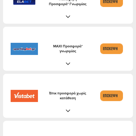
ΕΠΙΣΚΕΨΗ
Προσφορά* Γνωριμίας
MAXI Προσφορά*
ΕΠΙΣΚΕΨΗ
γνωριμίας
Έπικ προσφορά χωρίς
ΕΠΙΣΚΕΨΗ
κατάθεση