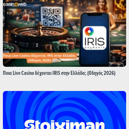
Ποια Live Casino δέχονται IRIS στην Ελλάδα; (Οδηγός 2026)