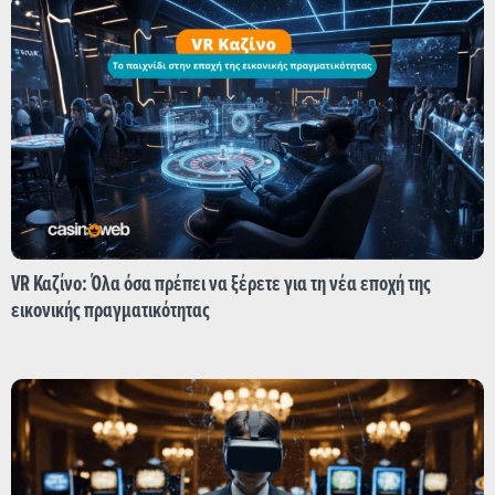
VR Καζίνο: Όλα όσα πρέπει να ξέρετε για τη νέα εποχή της
εικονικής πραγματικότητας