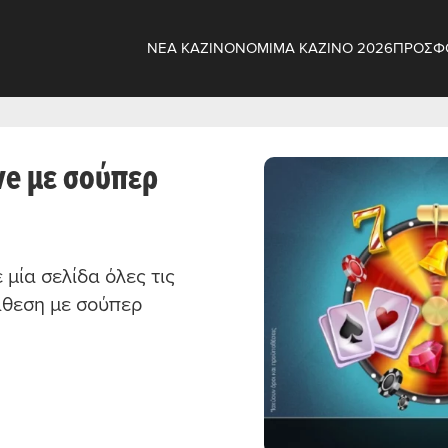
ΝΕΑ ΚΑΖΙΝΟ
ΝΟΜΙΜΑ ΚΑΖΙΝΟ 2026
ΠΡΟΣΦΟ
ve με σούπερ
μία σελίδα όλες τις
άθεση με σούπερ