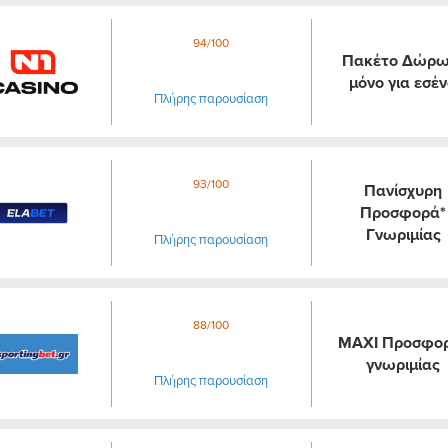
94/100
Πακέτο Δώρω
μόνο για εσέ
Πλήρης παρουσίαση
93/100
Πανίσχυρη
Προσφορά*
Γνωριμίας
Πλήρης παρουσίαση
88/100
MAXI Προσφο
γνωριμίας
Πλήρης παρουσίαση