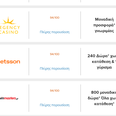
94/100
Μοναδική
προσφορά*
γνωριμίας
Πλήρης παρουσίαση
94/100
240 Δώρα* χω
κατάθεση & 
γύρισμα
Πλήρης παρουσίαση
94/100
800 μοναδικ
δώρα* Όλα χω
κατάθεση*
Πλήρης παρουσίαση