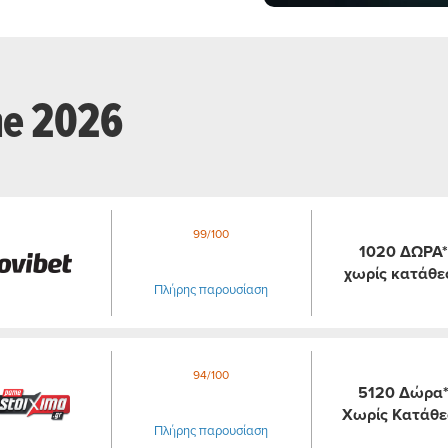
ne 2026
99/100
1020 ΔΩΡΑ*
χωρίς κατάθε
Πλήρης παρουσίαση
94/100
5120 Δώρα
Χωρίς Κατάθε
Πλήρης παρουσίαση