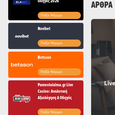
Οδηγός 2026
ΑΡΘΡΑ
Παίξε Νόμιμα
Novibet
Παίξε Νόμιμα
Betsson
Παίξε Νόμιμα
Liv
Pamestoixima.gr Live
Casino: Αναλυτική
Αξιολόγηση & Οδηγός
Παίξε Νόμιμα