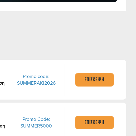
Promo code:
ΕΠΙΣΚΕΨΗ
ση
SUMMERAKI2026
*
Promo Code:
ΕΠΙΣΚΕΨΗ
ση
SUMMER5000