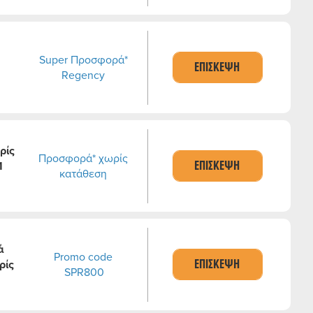
Super Προσφορά*
ΕΠΙΣΚΕΨΗ
Regency
ρίς
Προσφορά* χωρίς
ΕΠΙΣΚΕΨΗ
1
κατάθεση
ά
Promo code
ΕΠΙΣΚΕΨΗ
ρίς
SPR800