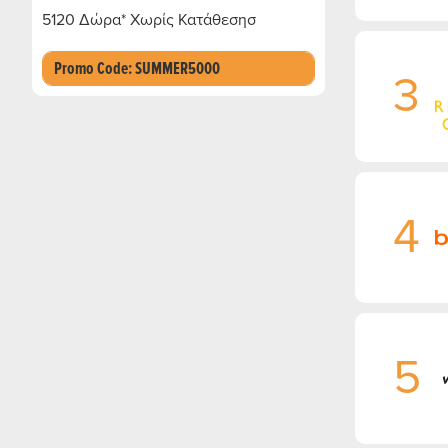
5120 Δώρα* Χωρίς Κατάθεσησ
Promo Code: SUMMER5000
3
4
5