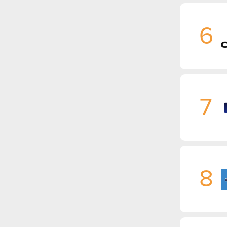
6
7
8