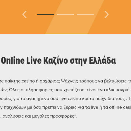
‹
›
Online Live Καζίνο στην Ελλάδα
ς παίκτης casino ή αρχάριος; Ψάχνεις τρόπους να βελτιώσεις τ
ιών; Όλες οι πληροφορίες που χρειάζεσαι είναι ένα κλικ μακριά.
ρίες για τα αγαπημένα σου live casino και τα παιχνίδια τους .
 παιχνιδιών με όσα πρέπει να ξέρεις για τα live ή τα offline ca
, αναλύσεις και μεγάλες προσφορές*.