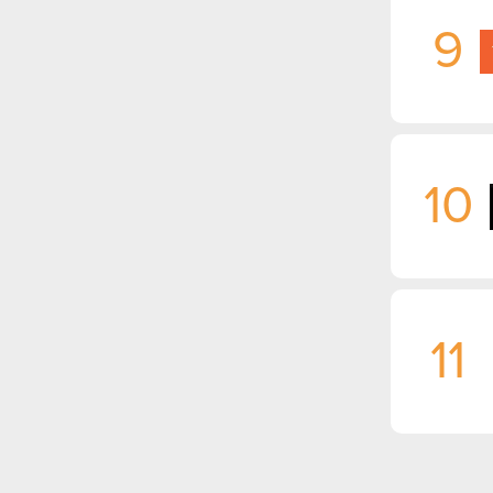
9
10
11