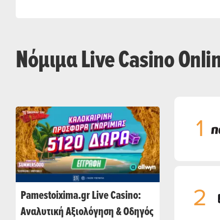
Νόμιμα Live Casino Onli
1
2
Pamestoixima.gr Live Casino:
Αναλυτική Αξιολόγηση & Οδηγός