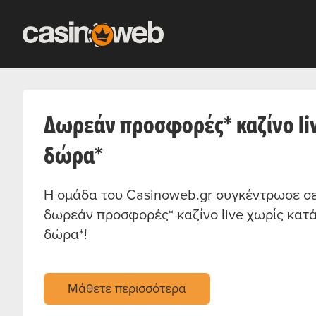
Δωρεάν προσφορές* καζίνο li
δώρα*
Η ομάδα του Casinoweb.gr συγκέντρωσε σε 
δωρεάν προσφορές* καζίνο live χωρίς κατ
δώρα*!
Μάθετε περισσότερα