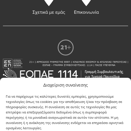
Σχετικά με εμάς
Επικοινωνία
Διαχείριση συναίνεσης
Για να παρέχουμε τις καλύτερες δυνατές εμπειρίες, χρησιμοποιούμε
21+ | ΑΡΜΟΔΙΟΣ ΡΥΘΜΙΣΤΗΣ ΕΕΕΠ | ΚΙΝΔΥΝΟΣ ΕΘΙΣΜΟΥ & ΑΠΩΛΕΙΑΣ
τεχνολογίες όπως τα cookies για την αποθήκευση ή/και την πρόσβαση σε
ΠΕΡΙΟΥΣΙΑΣ | ΕΟΠΑΕ – ΓΡΑΜΜΗ ΣΥΜΒΟΥΛΕΥΤΙΚΗΣ: 1114 | ΠΑΙΞΕ ΥΠΕΥΘΥΝΑ
πληροφορίες συσκευής. Η συναίνεση σε αυτές τις τεχνολογίες θα μας
| *Για όλες τις Προσφορές: Ισχύουν όροι και προϋποθέσεις
επιτρέψει να επεξεργαζόμαστε δεδομένα όπως η συμπεριφορά
περιήγησης ή τα μοναδικά αναγνωριστικά σε αυτόν τον ιστότοπο. Η μη
συναίνεση ή η ανάκληση της συναίνεσης ενδέχεται να επηρεάσει αρνητικά
ορισμένες λειτουργίες.