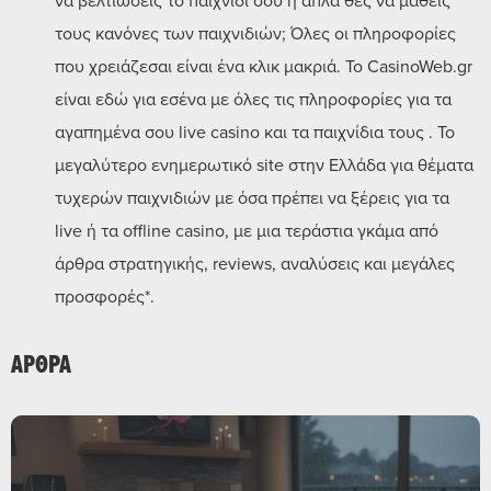
να βελτιώσεις το παιχνίδι σου ή απλά θες να μάθεις
τους κανόνες των παιχνιδιών; Όλες οι πληροφορίες
που χρειάζεσαι είναι ένα κλικ μακριά. Το CasinoWeb.gr
είναι εδώ για εσένα με όλες τις πληροφορίες για τα
αγαπημένα σου live casino και τα παιχνίδια τους . Το
μεγαλύτερο ενημερωτικό site στην Ελλάδα για θέματα
τυχερών παιχνιδιών με όσα πρέπει να ξέρεις για τα
live ή τα offline casino, με μια τεράστια γκάμα από
άρθρα στρατηγικής, reviews, αναλύσεις και μεγάλες
προσφορές*.
ΑΡΘΡΑ