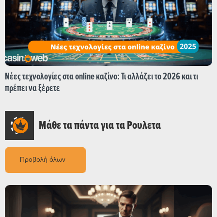
Νέες τεχνολογίες στα online καζίνο: Τι αλλάζει το 2026 και τι
πρέπει να ξέρετε
Μάθε τα πάντα για τα Ρουλετα
Προβολή όλων