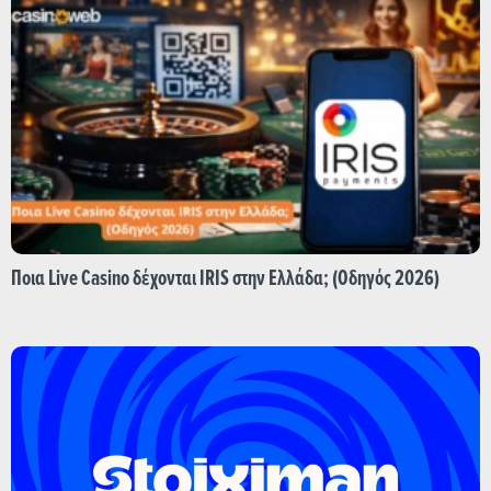
Ποια Live Casino δέχονται IRIS στην Ελλάδα; (Οδηγός 2026)