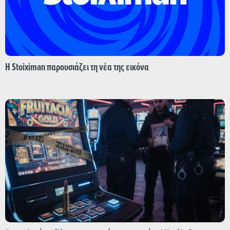
Η Stoiximan παρουσιάζει τη νέα της εικόνα