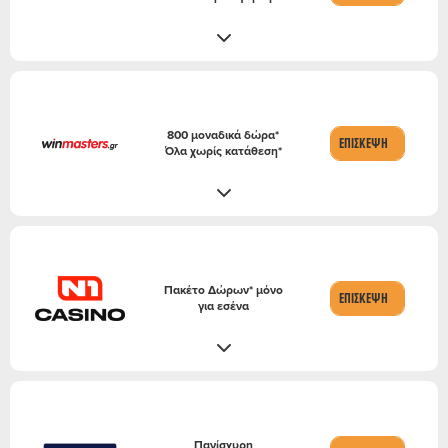
800 μοναδικά δώρα*
ΕΠΙΣΚΕΨΗ
Όλα χωρίς κατάθεση*
Πακέτο Δώρων* μόνο
ΕΠΙΣΚΕΨΗ
για εσένα
Πανίσχυρη