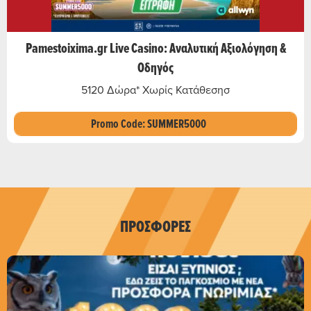
Pamestoixima.gr Live Casino: Αναλυτική Αξιολόγηση &
Οδηγός
5120 Δώρα* Χωρίς Κατάθεσησ
Promo Code: SUMMER5000
ΠΡΟΣΦΟΡΕΣ