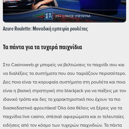
Azure Roulette: Μοναδική εμπειρία ρουλέτας
Τα πάντα για τα τυχερά παιχνίδια
Στο Casinoweb.gr μπορείς να βελτιώσεις το παιχνίδι σου και
να διαλέξεις τα συστήματα που σου ταιριάζουν περισσότερο.
Δες ποια είναι τα κορυφαία συστήματα στη ρουλέτα και ποια
είναι η βασική στρατηγική στο blackjack για να παίξεις με τον
ιδανικό τρόπο και δες τα χαρακτηριστικά που έχουν τα πιο
διασκεδαστικά φρουτάκια! Όλα όσα θέλεις να ξέρεις για τα
παιχνίδια live casino, σπέσιαλ αφιερώματα και οι τελευταίες
ειδήσεις από τον κόσμο των τυχερών παιχνιδιών. Τα πάντα