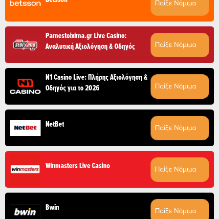
Παίξε Νόμιμα
Pamestoixima.gr Live Casino:
Παίξε Νόμιμα
Αναλυτική Αξιολόγηση & Οδηγός
N1 Casino Live: Πλήρης Αξιολόγηση &
Παίξε Νόμιμα
Οδηγός για το 2026
NetBet
Παίξε Νόμιμα
Winmasters Live Casino
Παίξε Νόμιμα
Bwin
Παίξε Νόμιμα