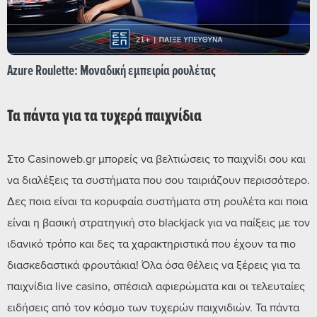
Azure Roulette: Μοναδική εμπειρία ρουλέτας
Τα πάντα για τα τυχερά παιχνίδια
Στο Casinoweb.gr μπορείς να βελτιώσεις το παιχνίδι σου και
να διαλέξεις τα συστήματα που σου ταιριάζουν περισσότερο.
Δες ποια είναι τα κορυφαία συστήματα στη ρουλέτα και ποια
είναι η βασική στρατηγική στο blackjack για να παίξεις με τον
ιδανικό τρόπο και δες τα χαρακτηριστικά που έχουν τα πιο
διασκεδαστικά φρουτάκια! Όλα όσα θέλεις να ξέρεις για τα
παιχνίδια live casino, σπέσιαλ αφιερώματα και οι τελευταίες
ειδήσεις από τον κόσμο των τυχερών παιχνιδιών. Τα πάντα