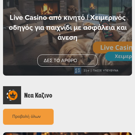
Live Casino από κινητό | Χειμερινός
οδηγός για παιχνίδι με ασφάλεια και
άνεση
ΔΕΣ ΤΟ ΑΡΘΡΟ
Νεα Καζινο
Προβολή όλων