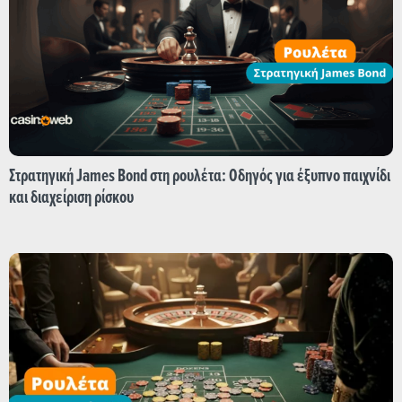
Στρατηγική James Bond στη ρουλέτα: Οδηγός για έξυπνο παιχνίδι
και διαχείριση ρίσκου