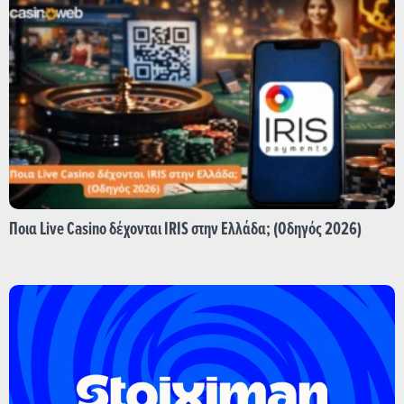
Ποια Live Casino δέχονται IRIS στην Ελλάδα; (Οδηγός 2026)