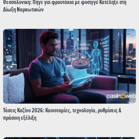
Θεσσαλονίκη: Πήγε για φρουτάκια με φυσίγγι| Κατέληξε στη
Δίωξη Ναρκωτικών
Τάσεις Καζίνο 2026: Καινοτομίες, τεχνολογία, ρυθμίσεις &
πράσινη εξέλιξη