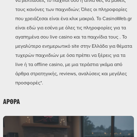
να βελτιώσεις το παιχνίδι σου ή απλά θες να μάθεις
τους κανόνες των παιχνιδιών; Όλες οι πληροφορίες
που χρειάζεσαι είναι ένα κλικ μακριά. Το CasinoWeb.gr
είναι εδώ για εσένα με όλες τις πληροφορίες για τα
αγαπημένα σου live casino και τα παιχνίδια τους . Το
μεγαλύτερο ενημερωτικό site στην Ελλάδα για θέματα
τυχερών παιχνιδιών με όσα πρέπει να ξέρεις για τα
live ή τα offline casino, με μια τεράστια γκάμα από
άρθρα στρατηγικής, reviews, αναλύσεις και μεγάλες
προσφορές*.
ΑΡΘΡΑ