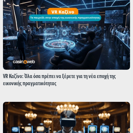
VR Καζίνο: Όλα όσα πρέπει να ξέρετε για τη νέα εποχή της
εικονικής πραγματικότητας