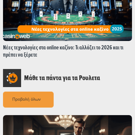
Νέες τεχνολογίες στα online καζίνο: Τι αλλάζει το 2026 και τι
πρέπει να ξέρετε
Μάθε τα πάντα για τα Ρουλετα
Προβολή όλων