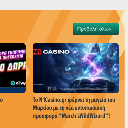
Προβολή όλων
το
Το N1Casino.gr φέρνει τη μαγεία του
*
Μαρτίου με τη νέα εντυπωσιακή
προσφορά “March’sWildWizard”!