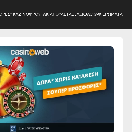
ΡΕΣ* ΚΑΖΙΝΟ
ΦΡΟΥΤΑΚΙΑ
ΡΟΥΛΕΤΑ
BLACKJACK
ΑΦΙΕΡΩΜΑΤΑ