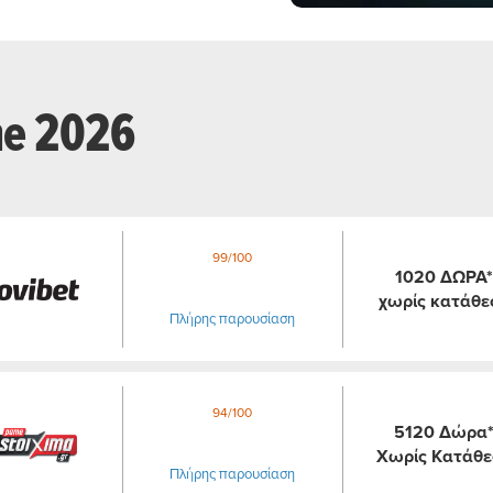
ne 2026
99/100
1020 ΔΩΡΑ*
χωρίς κατάθε
Πλήρης παρουσίαση
94/100
5120 Δώρα
Χωρίς Κατάθε
Πλήρης παρουσίαση