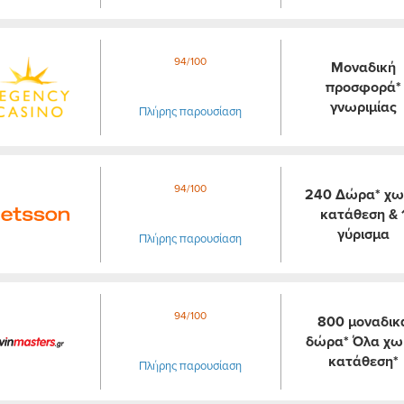
94/100
Μοναδική
προσφορά*
γνωριμίας
Πλήρης παρουσίαση
94/100
240 Δώρα* χω
κατάθεση & 
γύρισμα
Πλήρης παρουσίαση
94/100
800 μοναδικ
δώρα* Όλα χω
κατάθεση*
Πλήρης παρουσίαση