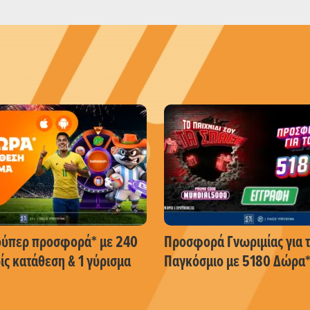
Σούπερ προσφορά* με 240
Προσφορά Γνωριμίας για 
ς κατάθεση & 1 γύρισμα
Παγκόσμιο με 5180 Δώρα