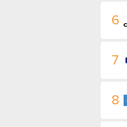
6
7
8