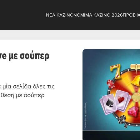
ΝΕΑ ΚΑΖΙΝΟ
ΝΟΜΙΜΑ ΚΑΖΙΝΟ 2026
ΠΡΟΣΦΟ
ve με σούπερ
μία σελίδα όλες τις
άθεση με σούπερ