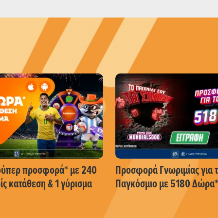
Σούπερ προσφορά* με 240
Προσφορά Γνωριμίας για 
ς κατάθεση & 1 γύρισμα
Παγκόσμιο με 5180 Δώρα