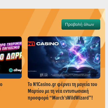
Προβολή όλων
το
Το N1Casino.gr φέρνει τη μαγεία του
*
Μαρτίου με τη νέα εντυπωσιακή
προσφορά “March’sWildWizard”!