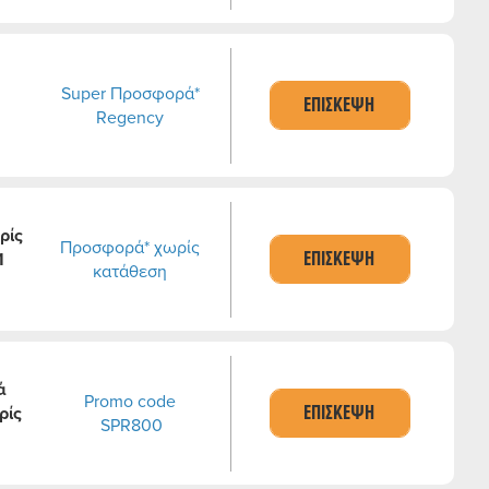
Super Προσφορά*
ΕΠΙΣΚΕΨΗ
Regency
ρίς
Προσφορά* χωρίς
ΕΠΙΣΚΕΨΗ
1
κατάθεση
ά
Promo code
ΕΠΙΣΚΕΨΗ
ρίς
SPR800