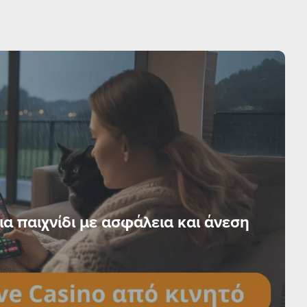
ια παιχνίδι με ασφάλεια και άνεση