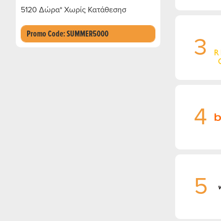
5120 Δώρα* Χωρίς Κατάθεσησ
Promo Code: SUMMER5000
3
4
5