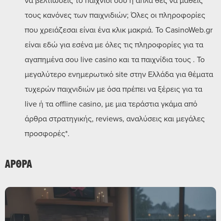
να βελτιώσεις το παιχνίδι σου ή απλά θες να μάθεις
τους κανόνες των παιχνιδιών; Όλες οι πληροφορίες
που χρειάζεσαι είναι ένα κλικ μακριά. Το CasinoWeb.gr
είναι εδώ για εσένα με όλες τις πληροφορίες για τα
αγαπημένα σου live casino και τα παιχνίδια τους . Το
μεγαλύτερο ενημερωτικό site στην Ελλάδα για θέματα
τυχερών παιχνιδιών με όσα πρέπει να ξέρεις για τα
live ή τα offline casino, με μια τεράστια γκάμα από
άρθρα στρατηγικής, reviews, αναλύσεις και μεγάλες
προσφορές*.
ΑΡΘΡΑ