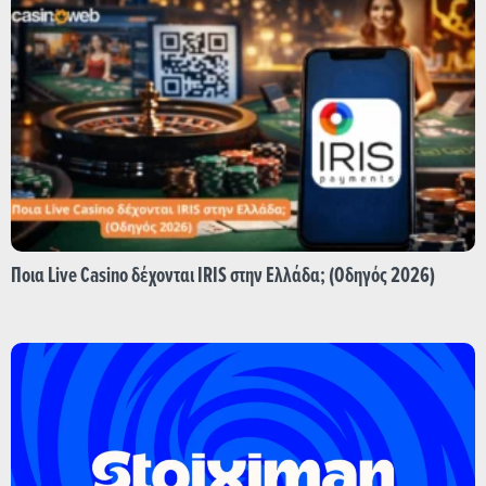
Ποια Live Casino δέχονται IRIS στην Ελλάδα; (Οδηγός 2026)