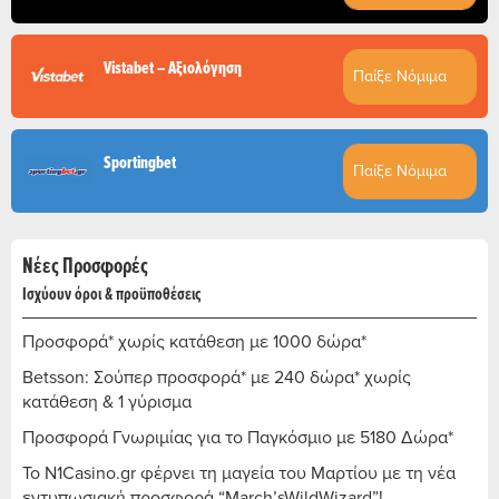
Vistabet – Αξιολόγηση
Παίξε Νόμιμα
Sportingbet
Παίξε Νόμιμα
Νέες Προσφορές
Ισχύουν όροι & προϋποθέσεις
Προσφορά* χωρίς κατάθεση με 1000 δώρα*
Betsson: Σούπερ προσφορά* με 240 δώρα* χωρίς
κατάθεση & 1 γύρισμα
Προσφορά Γνωριμίας για το Παγκόσμιο με 5180 Δώρα*
Το N1Casino.gr φέρνει τη μαγεία του Μαρτίου με τη νέα
εντυπωσιακή προσφορά “March’sWildWizard”!