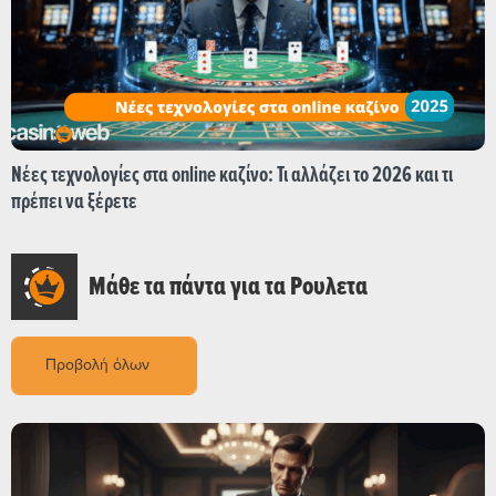
Νέες τεχνολογίες στα online καζίνο: Τι αλλάζει το 2026 και τι
πρέπει να ξέρετε
Μάθε τα πάντα για τα Ρουλετα
Προβολή όλων