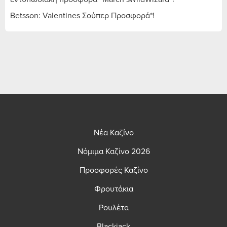
Betsson: Valentines Σούπερ Προσφορά*!
Νέα Καζίνο
Νόμιμα Καζίνο 2026
Προσφορές Καζίνο
Φρουτάκια
Ρουλέτα
Blackjack