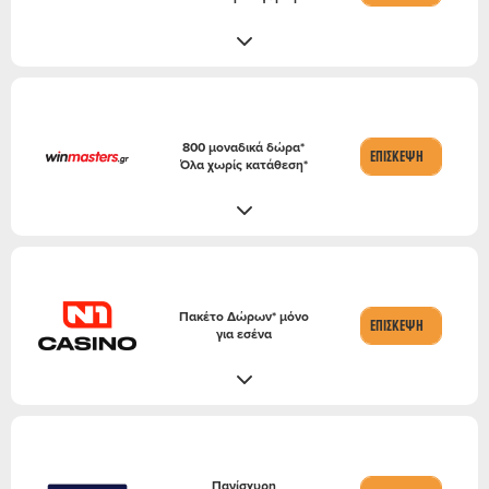
800 μοναδικά δώρα*
ΕΠΙΣΚΕΨΗ
Όλα χωρίς κατάθεση*
Πακέτο Δώρων* μόνο
ΕΠΙΣΚΕΨΗ
για εσένα
Πανίσχυρη