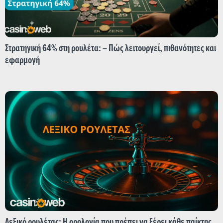
Στρατηγική 64% στη ρουλέτα: – Πώς λειτουργεί, πιθανότητες και
εφαρμογή
Λεξικό ρουλέτας: Η ορολογία που πρέπει να ξέρει κάθε παίκτης