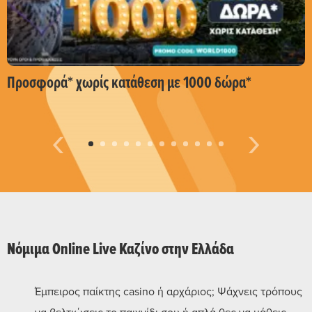
Προσφορά* χωρίς κατάθεση με 1000 δώρα*
‹
›
Νόμιμα Online Live Καζίνο στην Ελλάδα
Έμπειρος παίκτης casino ή αρχάριος; Ψάχνεις τρόπους