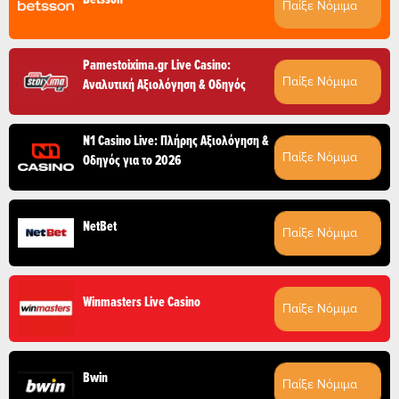
Παίξε Νόμιμα
Pamestoixima.gr Live Casino:
Παίξε Νόμιμα
Αναλυτική Αξιολόγηση & Οδηγός
N1 Casino Live: Πλήρης Αξιολόγηση &
Παίξε Νόμιμα
Οδηγός για το 2026
NetBet
Παίξε Νόμιμα
Winmasters Live Casino
Παίξε Νόμιμα
Bwin
Παίξε Νόμιμα