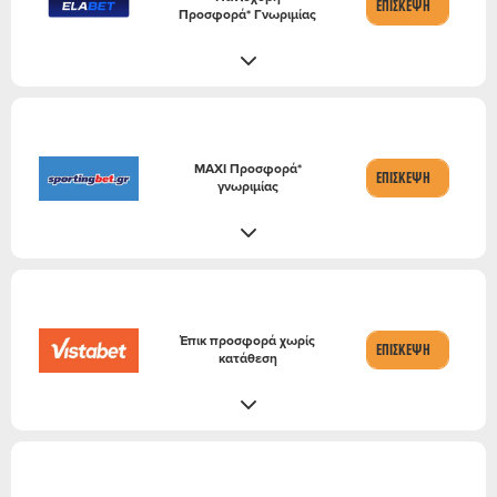
ΕΠΙΣΚΕΨΗ
Προσφορά* Γνωριμίας
MAXI Προσφορά*
ΕΠΙΣΚΕΨΗ
γνωριμίας
Έπικ προσφορά χωρίς
ΕΠΙΣΚΕΨΗ
κατάθεση