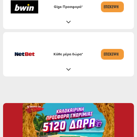
ΕΠΙΣΚΕΨΗ
Giga Προσφορά*
ΕΠΙΣΚΕΨΗ
Kάθε μέρα δώρα*