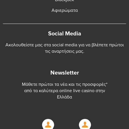
Αφιερώματα
Social Media
Ακολουθείστε μας στα social media για να βλέπετε πρώτοι
τις αναρτήσεις μας.
Newsletter
Μάθετε πρώτοι τα νέα και τις προσφορές*
από τα καλύτερα online live casino στην
Ελλάδα