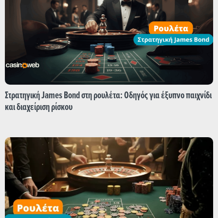
Στρατηγική James Bond στη ρουλέτα: Οδηγός για έξυπνο παιχνίδι
και διαχείριση ρίσκου