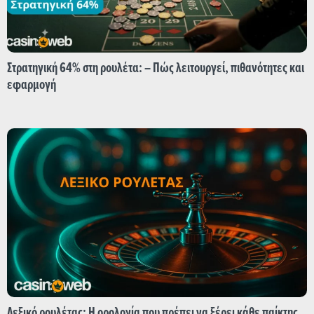
Στρατηγική 64% στη ρουλέτα: – Πώς λειτουργεί, πιθανότητες και
εφαρμογή
Λεξικό ρουλέτας: Η ορολογία που πρέπει να ξέρει κάθε παίκτης