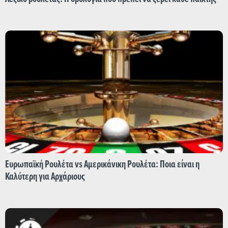
Ευρωπαϊκή Ρουλέτα vs Αμερικάνικη Ρουλέτα: Ποια είναι η
Καλύτερη για Αρχάριους