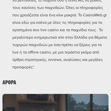
να βελτιώσεις το παιχνίδι σου ή απλά θες να μάθεις
τους κανόνες των παιχνιδιών; Όλες οι πληροφορίες
που χρειάζεσαι είναι ένα κλικ μακριά. Το CasinoWeb.gr
είναι εδώ για εσένα με όλες τις πληροφορίες για τα
αγαπημένα σου live casino και τα παιχνίδια τους . Το
μεγαλύτερο ενημερωτικό site στην Ελλάδα για θέματα
τυχερών παιχνιδιών με όσα πρέπει να ξέρεις για τα
live ή τα offline casino, με μια τεράστια γκάμα από
άρθρα στρατηγικής, reviews, αναλύσεις και μεγάλες
προσφορές*.
ΑΡΘΡΑ