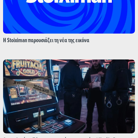
Η Stoiximan παρουσιάζει τη νέα της εικόνα