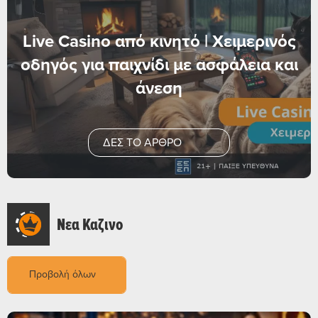
Live Casino από κινητό | Χειμερινός
οδηγός για παιχνίδι με ασφάλεια και
άνεση
ΔΕΣ ΤΟ ΑΡΘΡΟ
Νεα Καζινο
Προβολή όλων