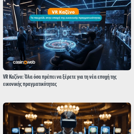
VR Καζίνο: Όλα όσα πρέπει να ξέρετε για τη νέα εποχή της
εικονικής πραγματικότητας