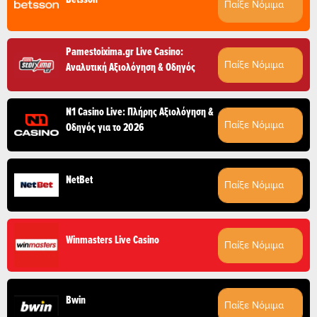
Παίξε Νόμιμα
Pamestoixima.gr Live Casino:
Παίξε Νόμιμα
Αναλυτική Αξιολόγηση & Οδηγός
N1 Casino Live: Πλήρης Αξιολόγηση &
Παίξε Νόμιμα
Οδηγός για το 2026
NetBet
Παίξε Νόμιμα
Winmasters Live Casino
Παίξε Νόμιμα
Bwin
Παίξε Νόμιμα