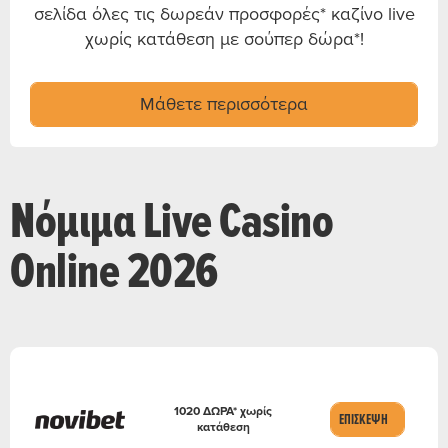
σελίδα όλες τις δωρεάν προσφορές* καζίνο live
χωρίς κατάθεση με σούπερ δώρα*!
Μάθετε περισσότερα
Νόμιμα Live Casino
Online 2026
1020 ΔΩΡΑ* χωρίς
ΕΠΙΣΚΕΨΗ
κατάθεση