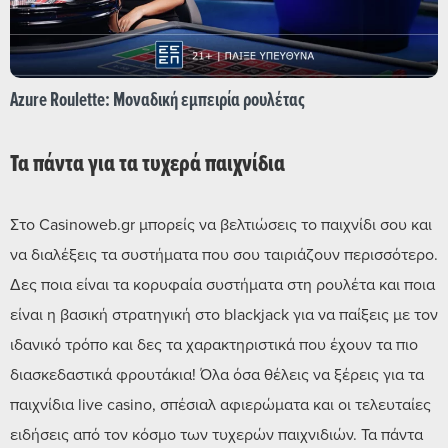
Azure Roulette: Μοναδική εμπειρία ρουλέτας
Τα πάντα για τα τυχερά παιχνίδια
Στο Casinoweb.gr μπορείς να βελτιώσεις το παιχνίδι σου και
να διαλέξεις τα συστήματα που σου ταιριάζουν περισσότερο.
Δες ποια είναι τα κορυφαία συστήματα στη ρουλέτα και ποια
είναι η βασική στρατηγική στο blackjack για να παίξεις με τον
ιδανικό τρόπο και δες τα χαρακτηριστικά που έχουν τα πιο
διασκεδαστικά φρουτάκια! Όλα όσα θέλεις να ξέρεις για τα
παιχνίδια live casino, σπέσιαλ αφιερώματα και οι τελευταίες
ειδήσεις από τον κόσμο των τυχερών παιχνιδιών. Τα πάντα