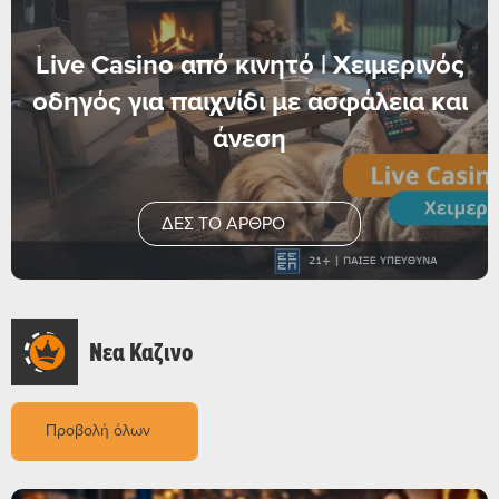
Live Casino από κινητό | Χειμερινός
οδηγός για παιχνίδι με ασφάλεια και
άνεση
ΔΕΣ ΤΟ ΑΡΘΡΟ
Νεα Καζινο
Προβολή όλων