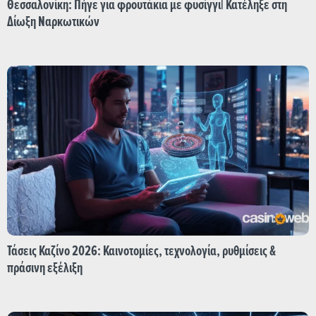
Θεσσαλονίκη: Πήγε για φρουτάκια με φυσίγγι| Κατέληξε στη
Δίωξη Ναρκωτικών
Τάσεις Καζίνο 2026: Καινοτομίες, τεχνολογία, ρυθμίσεις &
πράσινη εξέλιξη