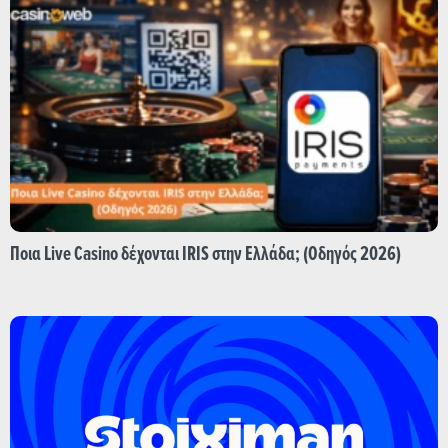
Ποια Live Casino δέχονται IRIS στην Ελλάδα; (Οδηγός 2026)