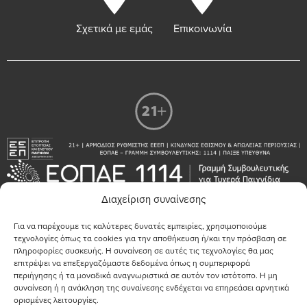
Σχετικά με εμάς
Επικοινωνία
Διαχείριση συναίνεσης
Για να παρέχουμε τις καλύτερες δυνατές εμπειρίες, χρησιμοποιούμε
21+ | ΑΡΜΟΔΙΟΣ ΡΥΘΜΙΣΤΗΣ ΕΕΕΠ | ΚΙΝΔΥΝΟΣ ΕΘΙΣΜΟΥ & ΑΠΩΛΕΙΑΣ
τεχνολογίες όπως τα cookies για την αποθήκευση ή/και την πρόσβαση σε
ΠΕΡΙΟΥΣΙΑΣ | ΕΟΠΑΕ – ΓΡΑΜΜΗ ΣΥΜΒΟΥΛΕΥΤΙΚΗΣ: 1114 | ΠΑΙΞΕ ΥΠΕΥΘΥΝΑ
πληροφορίες συσκευής. Η συναίνεση σε αυτές τις τεχνολογίες θα μας
| *Για όλες τις Προσφορές: Ισχύουν όροι και προϋποθέσεις
επιτρέψει να επεξεργαζόμαστε δεδομένα όπως η συμπεριφορά
περιήγησης ή τα μοναδικά αναγνωριστικά σε αυτόν τον ιστότοπο. Η μη
συναίνεση ή η ανάκληση της συναίνεσης ενδέχεται να επηρεάσει αρνητικά
ορισμένες λειτουργίες.