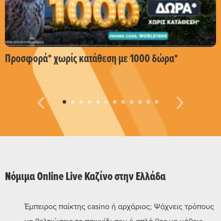
Προσφορά* χωρίς κατάθεση με 1000 δώρα*
‹
›
Νόμιμα Online Live Καζίνο στην Ελλάδα
Έμπειρος παίκτης casino ή αρχάριος; Ψάχνεις τρόπους