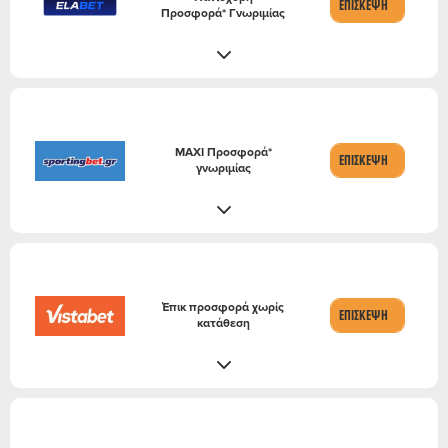
ΕΠΙΣΚΕΨΗ
Προσφορά* Γνωριμίας
MAXI Προσφορά*
ΕΠΙΣΚΕΨΗ
γνωριμίας
Έπικ προσφορά χωρίς
ΕΠΙΣΚΕΨΗ
κατάθεση