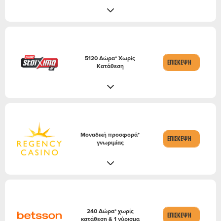
5120 Δώρα* Χωρίς
ΕΠΙΣΚΕΨΗ
Κατάθεση
Μοναδική προσφορά*
ΕΠΙΣΚΕΨΗ
γνωριμίας
240 Δώρα* χωρίς
ΕΠΙΣΚΕΨΗ
κατάθεση & 1 γύρισμα