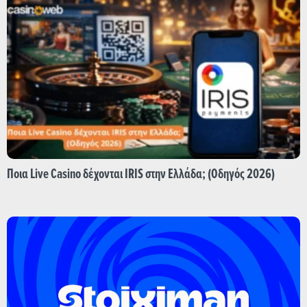
Ποια Live Casino δέχονται IRIS στην Ελλάδα; (Οδηγός 2026)