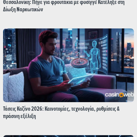
Θεσσαλονίκη: Πήγε για φρουτάκια με φυσίγγι| Κατέληξε στη
Δίωξη Ναρκωτικών
Τάσεις Καζίνο 2026: Καινοτομίες, τεχνολογία, ρυθμίσεις &
πράσινη εξέλιξη