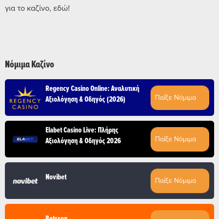
για το καζίνο, εδώ!
Νόμιμα Καζίνο
Regency Casino Online: Αναλυτική
Παίξε Νόμιμα
Αξιολόγηση & Οδηγός (2026)
Elabet Casino Live: Πλήρης
Παίξε Νόμιμα
Αξιολόγηση & Οδηγός 2026
Novibet
Παίξε Νόμιμα
Betsson