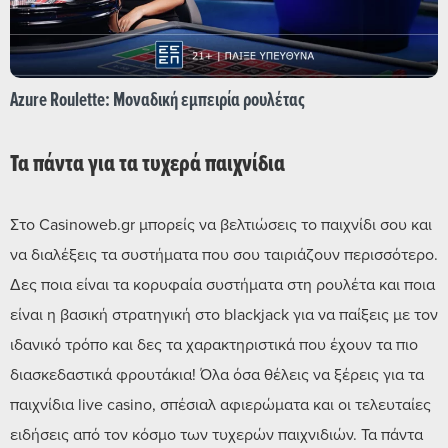
Azure Roulette: Μοναδική εμπειρία ρουλέτας
Τα πάντα για τα τυχερά παιχνίδια
Στο Casinoweb.gr μπορείς να βελτιώσεις το παιχνίδι σου και
να διαλέξεις τα συστήματα που σου ταιριάζουν περισσότερο.
Δες ποια είναι τα κορυφαία συστήματα στη ρουλέτα και ποια
είναι η βασική στρατηγική στο blackjack για να παίξεις με τον
ιδανικό τρόπο και δες τα χαρακτηριστικά που έχουν τα πιο
διασκεδαστικά φρουτάκια! Όλα όσα θέλεις να ξέρεις για τα
παιχνίδια live casino, σπέσιαλ αφιερώματα και οι τελευταίες
ειδήσεις από τον κόσμο των τυχερών παιχνιδιών. Τα πάντα