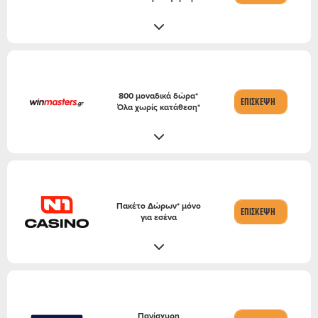
800 μοναδικά δώρα*
ΕΠΙΣΚΕΨΗ
Όλα χωρίς κατάθεση*
Πακέτο Δώρων* μόνο
ΕΠΙΣΚΕΨΗ
για εσένα
Πανίσχυρη