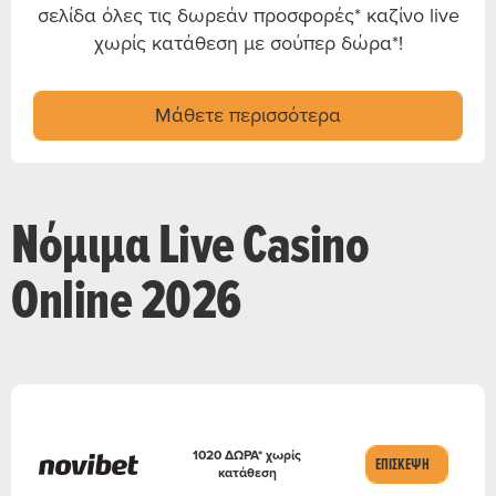
σελίδα όλες τις δωρεάν προσφορές* καζίνο live
χωρίς κατάθεση με σούπερ δώρα*!
Μάθετε περισσότερα
Νόμιμα Live Casino
Online 2026
1020 ΔΩΡΑ* χωρίς
ΕΠΙΣΚΕΨΗ
κατάθεση