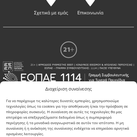
Σχετικά με εμάς
Επικοινωνία
Διαχείριση συναίνεσης
Για να παρέχουμε τις καλύτερες δυνατές εμπειρίες, χρησιμοποιούμε
21+ | ΑΡΜΟΔΙΟΣ ΡΥΘΜΙΣΤΗΣ ΕΕΕΠ | ΚΙΝΔΥΝΟΣ ΕΘΙΣΜΟΥ & ΑΠΩΛΕΙΑΣ
τεχνολογίες όπως τα cookies για την αποθήκευση ή/και την πρόσβαση σε
ΠΕΡΙΟΥΣΙΑΣ | ΕΟΠΑΕ – ΓΡΑΜΜΗ ΣΥΜΒΟΥΛΕΥΤΙΚΗΣ: 1114 | ΠΑΙΞΕ ΥΠΕΥΘΥΝΑ
πληροφορίες συσκευής. Η συναίνεση σε αυτές τις τεχνολογίες θα μας
| *Για όλες τις Προσφορές: Ισχύουν όροι και προϋποθέσεις
επιτρέψει να επεξεργαζόμαστε δεδομένα όπως η συμπεριφορά
περιήγησης ή τα μοναδικά αναγνωριστικά σε αυτόν τον ιστότοπο. Η μη
συναίνεση ή η ανάκληση της συναίνεσης ενδέχεται να επηρεάσει αρνητικά
ορισμένες λειτουργίες.