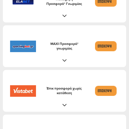
ΕΠΙΣΚΕΨΗ
Προσφορά* Γνωριμίας
MAXI Προσφορά*
ΕΠΙΣΚΕΨΗ
γνωριμίας
Έπικ προσφορά χωρίς
ΕΠΙΣΚΕΨΗ
κατάθεση