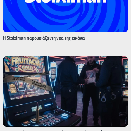
Η Stoiximan παρουσιάζει τη νέα της εικόνα