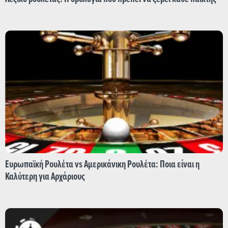
Ευρωπαϊκή Ρουλέτα vs Αμερικάνικη Ρουλέτα: Ποια είναι η
Καλύτερη για Αρχάριους