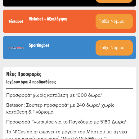
Vistabet – Αξιολόγηση
Παίξε Νόμιμα
Sportingbet
Παίξε Νόμιμα
Νέες Προσφορές
Ισχύουν όροι & προϋποθέσεις
Προσφορά* χωρίς κατάθεση με 1000 δώρα*
Betsson: Σούπερ προσφορά* με 240 δώρα* χωρίς
κατάθεση & 1 γύρισμα
Προσφορά Γνωριμίας για το Παγκόσμιο με 5180 Δώρα*
Το N1Casino.gr φέρνει τη μαγεία του Μαρτίου με τη νέα
εντυπωσιακή προσφορά “March’sWildWizard”!