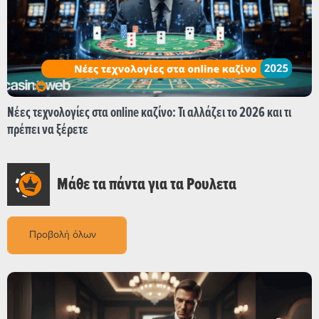
Νέες τεχνολογίες στα online καζίνο: Τι αλλάζει το 2026 και τι
πρέπει να ξέρετε
Μάθε τα πάντα για τα Ρουλετα
Προβολή όλων