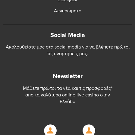
Αφιερώματα
Social Media
Ακολουθείστε μας στα social media για να βλέπετε πρώτοι
τις αναρτήσεις μας.
Newsletter
Μάθετε πρώτοι τα νέα και τις προσφορές*
από τα καλύτερα online live casino στην
Ελλάδα