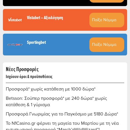
Vistabet – Αξιολόγηση
Παίξε Νόμιμα
Sportingbet
Παίξε Νόμιμα
Νέες Προσφορές
Ισχύουν όροι & προϋποθέσεις
Προσφορά* χωρίς κατάθεση με 1000 δώρα*
Betsson: Σούπερ προσφορά* με 240 δώρα* χωρίς
κατάθεση & 1 γύρισμα
Προσφορά Γνωριμίας για το Παγκόσμιο με 5180 Δώρα*
Το N1Casino.gr φέρνει τη μαγεία του Μαρτίου με τη νέα
εντυπωσιακή προσφορά “March’sWildWizard”!