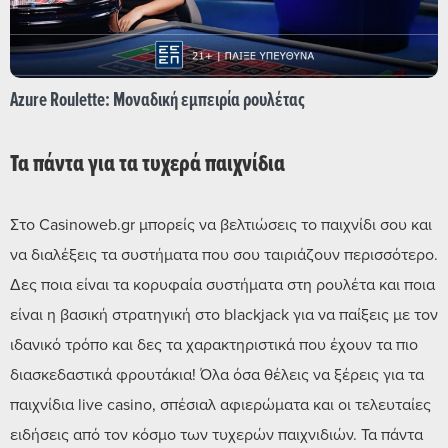
Azure Roulette: Μοναδική εμπειρία ρουλέτας
Τα πάντα για τα τυχερά παιχνίδια
Στο Casinoweb.gr μπορείς να βελτιώσεις το παιχνίδι σου και
να διαλέξεις τα συστήματα που σου ταιριάζουν περισσότερο.
Δες ποια είναι τα κορυφαία συστήματα στη ρουλέτα και ποια
είναι η βασική στρατηγική στο blackjack για να παίξεις με τον
ιδανικό τρόπο και δες τα χαρακτηριστικά που έχουν τα πιο
διασκεδαστικά φρουτάκια! Όλα όσα θέλεις να ξέρεις για τα
παιχνίδια live casino, σπέσιαλ αφιερώματα και οι τελευταίες
ειδήσεις από τον κόσμο των τυχερών παιχνιδιών. Τα πάντα