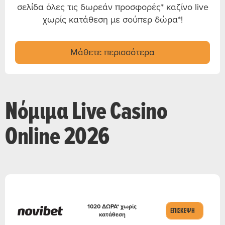
σελίδα όλες τις δωρεάν προσφορές* καζίνο live
χωρίς κατάθεση με σούπερ δώρα*!
Μάθετε περισσότερα
Νόμιμα Live Casino
Online 2026
1020 ΔΩΡΑ* χωρίς
ΕΠΙΣΚΕΨΗ
κατάθεση