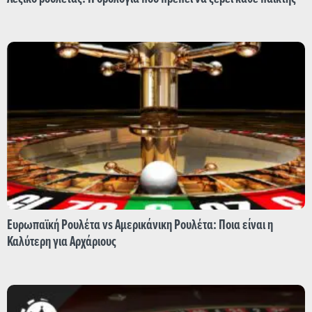
Ευρωπαϊκή Ρουλέτα vs Αμερικάνικη Ρουλέτα: Ποια είναι η
Καλύτερη για Αρχάριους