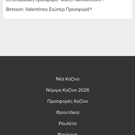
Betsson: Valentines Σούπερ Προσφορά*!
Νέα Καζίνο
Νόμιμα Καζίνο 2026
Προσφορές Καζίνο
Φρουτάκια
Ρουλέτα
Blackjack