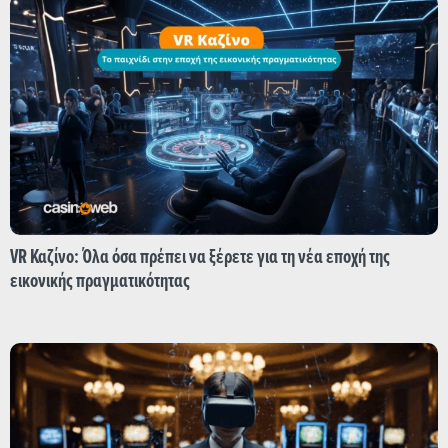
VR Καζίνο: Όλα όσα πρέπει να ξέρετε για τη νέα εποχή της
εικονικής πραγματικότητας