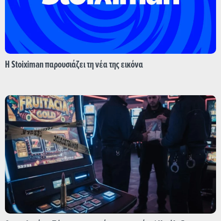
Η Stoiximan παρουσιάζει τη νέα της εικόνα