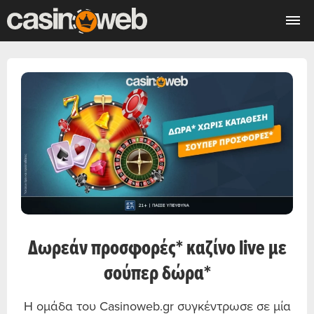
Δωρεάν προσφορές* καζίνο live με
σούπερ δώρα*
Η ομάδα του Casinoweb.gr συγκέντρωσε σε μία