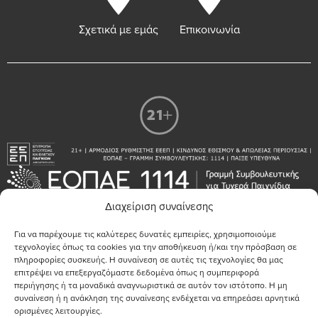
Σχετικά με εμάς
Επικοινωνία
Διαχείριση συναίνεσης
Για να παρέχουμε τις καλύτερες δυνατές εμπειρίες, χρησιμοποιούμε
21+ | ΑΡΜΟΔΙΟΣ ΡΥΘΜΙΣΤΗΣ ΕΕΕΠ | ΚΙΝΔΥΝΟΣ ΕΘΙΣΜΟΥ & ΑΠΩΛΕΙΑΣ
τεχνολογίες όπως τα cookies για την αποθήκευση ή/και την πρόσβαση σε
ΠΕΡΙΟΥΣΙΑΣ | ΕΟΠΑΕ – ΓΡΑΜΜΗ ΣΥΜΒΟΥΛΕΥΤΙΚΗΣ: 1114 | ΠΑΙΞΕ ΥΠΕΥΘΥΝΑ
πληροφορίες συσκευής. Η συναίνεση σε αυτές τις τεχνολογίες θα μας
| *Για όλες τις Προσφορές: Ισχύουν όροι και προϋποθέσεις
επιτρέψει να επεξεργαζόμαστε δεδομένα όπως η συμπεριφορά
περιήγησης ή τα μοναδικά αναγνωριστικά σε αυτόν τον ιστότοπο. Η μη
συναίνεση ή η ανάκληση της συναίνεσης ενδέχεται να επηρεάσει αρνητικά
ορισμένες λειτουργίες.