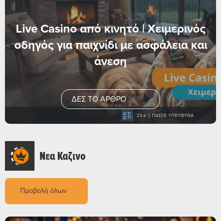
Live Casino από κινητό | Χειμερινός
οδηγός για παιχνίδι με ασφάλεια και
άνεση
ΔΕΣ ΤΟ ΑΡΘΡΟ
Νεα Καζινο
Προβολή όλων