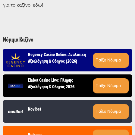
για το καζίνο, εδώ!
Νόμιμα Καζίνο
Regency Casino Online: Αναλυτική
Παίξε Νόμιμα
Αξιολόγηση & Οδηγός (2026)
Elabet Casino Live: Πλήρης
Παίξε Νόμιμα
Αξιολόγηση & Οδηγός 2026
Novibet
Παίξε Νόμιμα
Betsson