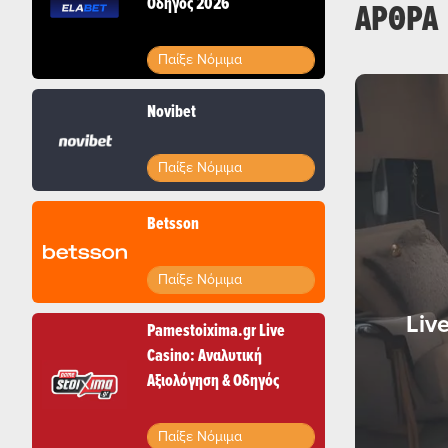
Οδηγός 2026
ΑΡΘΡΑ
Παίξε Νόμιμα
Novibet
Παίξε Νόμιμα
Betsson
Παίξε Νόμιμα
Liv
Pamestoixima.gr Live
Casino: Αναλυτική
Αξιολόγηση & Οδηγός
Παίξε Νόμιμα