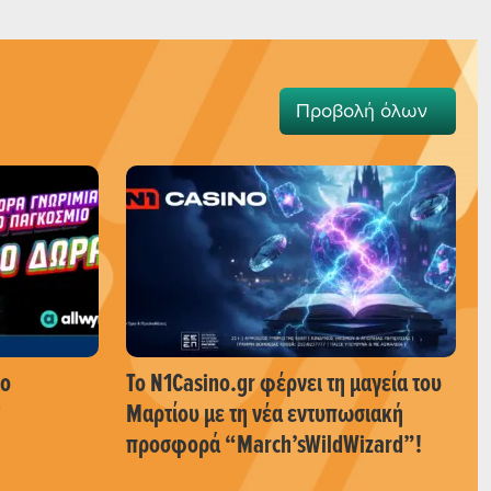
Προβολή όλων
το
Το N1Casino.gr φέρνει τη μαγεία του
*
Μαρτίου με τη νέα εντυπωσιακή
προσφορά “March’sWildWizard”!