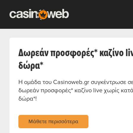
Δωρεάν προσφορές* καζίνο li
δώρα*
Η ομάδα του Casinoweb.gr συγκέντρωσε σε 
δωρεάν προσφορές* καζίνο live χωρίς κατ
δώρα*!
Μάθετε περισσότερα