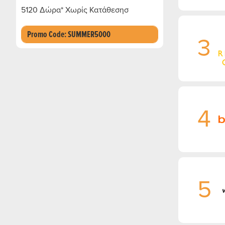
5120 Δώρα* Χωρίς Κατάθεσησ
Promo Code: SUMMER5000
3
4
5