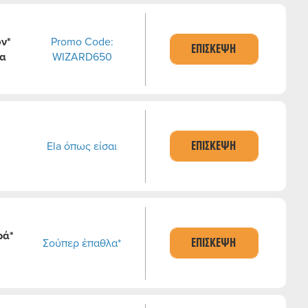
ν*
Promo Code:
ΕΠΙΣΚΕΨΗ
να
WIZARD650
ΕΠΙΣΚΕΨΗ
Ela όπως είσαι
ρά*
ΕΠΙΣΚΕΨΗ
Σούπερ έπαθλα*