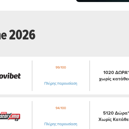
ne 2026
99/100
1020 ΔΩΡΑ*
χωρίς κατάθε
Πλήρης παρουσίαση
94/100
5120 Δώρα
Χωρίς Κατάθε
Πλήρης παρουσίαση