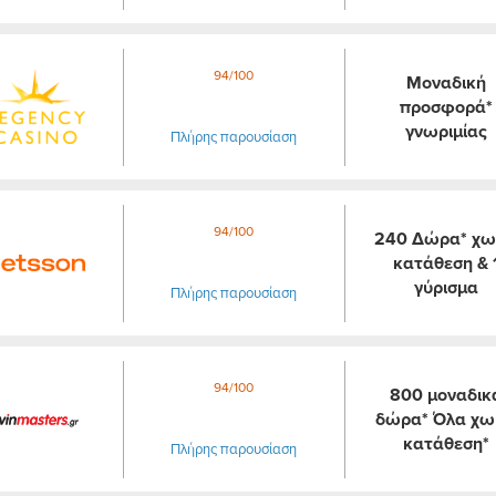
94/100
Μοναδική
προσφορά*
γνωριμίας
Πλήρης παρουσίαση
94/100
240 Δώρα* χω
κατάθεση & 
γύρισμα
Πλήρης παρουσίαση
94/100
800 μοναδικ
δώρα* Όλα χω
κατάθεση*
Πλήρης παρουσίαση