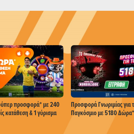
Σούπερ προσφορά* με 240
Προσφορά Γνωριμίας για 
ς κατάθεση & 1 γύρισμα
Παγκόσμιο με 5180 Δώρα