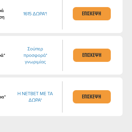
ρά
ΕΠΙΣΚΕΨΗ
1615 ΔΩΡΑ*!
ση
Σούπερ
ΕΠΙΣΚΕΨΗ
ρά*
προσφορά*
γνωριμίας
Η NETBET ΜΕ ΤΑ
ΕΠΙΣΚΕΨΗ
ρα*
ΔΩΡΑ*