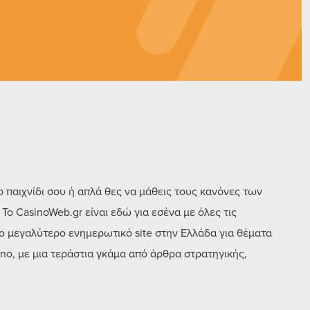
ο παιχνίδι σου ή απλά θες να μάθεις τους κανόνες των
 Το CasinoWeb.gr είναι εδώ για εσένα με όλες τις
 Το μεγαλύτερο ενημερωτικό site στην Ελλάδα για θέματα
sino, με μια τεράστια γκάμα από άρθρα στρατηγικής,