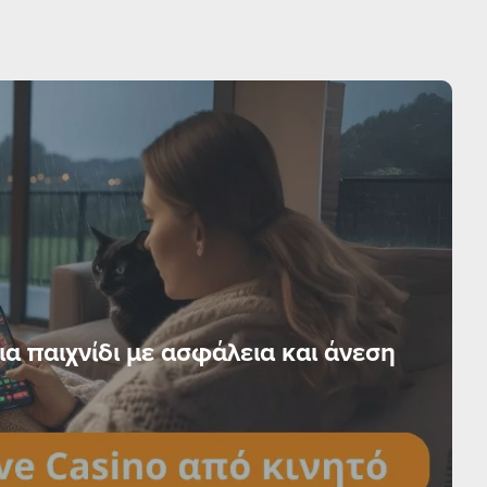
ια παιχνίδι με ασφάλεια και άνεση