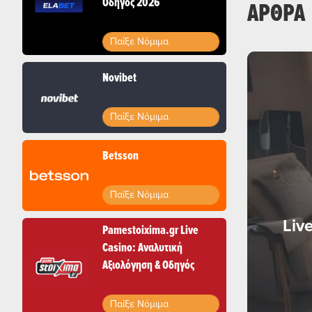
Οδηγός 2026
ΑΡΘΡΑ
Παίξε Νόμιμα
Novibet
Παίξε Νόμιμα
Betsson
Παίξε Νόμιμα
Liv
Pamestoixima.gr Live
Casino: Αναλυτική
Αξιολόγηση & Οδηγός
Παίξε Νόμιμα