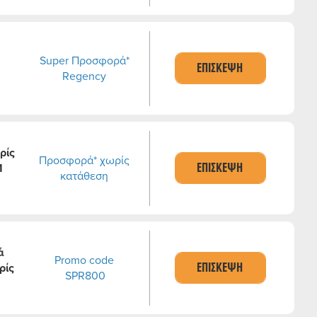
Super Προσφορά*
ΕΠΙΣΚΕΨΗ
Regency
ρίς
Προσφορά* χωρίς
ΕΠΙΣΚΕΨΗ
1
κατάθεση
ά
Promo code
ΕΠΙΣΚΕΨΗ
ρίς
SPR800