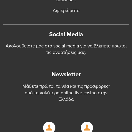
Αφιερώματα
Social Media
Ακολουθείστε μας στα social media για να βλέπετε πρώτοι
τις αναρτήσεις μας.
Newsletter
Μάθετε πρώτοι τα νέα και τις προσφορές*
από τα καλύτερα online live casino στην
Ελλάδα