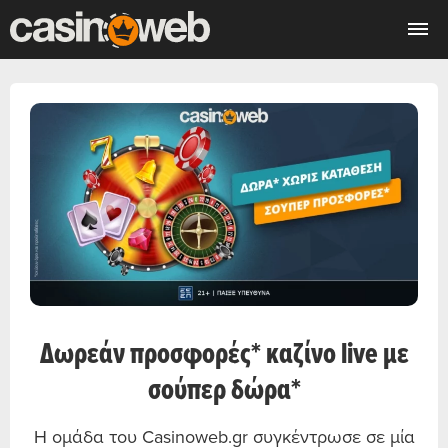
Δωρεάν προσφορές* καζίνο live με
σούπερ δώρα*
Η ομάδα του Casinoweb.gr συγκέντρωσε σε μία