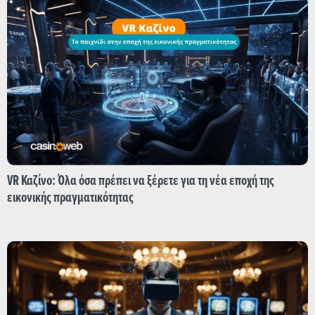
VR Καζίνο: Όλα όσα πρέπει να ξέρετε για τη νέα εποχή της
εικονικής πραγματικότητας