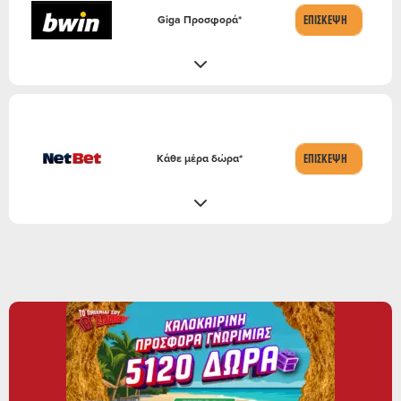
ΕΠΙΣΚΕΨΗ
Giga Προσφορά*
ΕΠΙΣΚΕΨΗ
Kάθε μέρα δώρα*