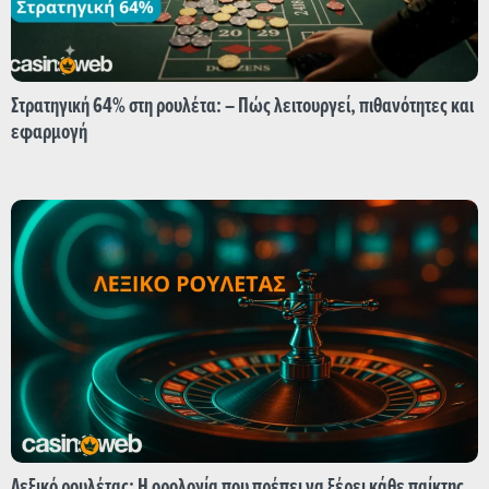
Στρατηγική 64% στη ρουλέτα: – Πώς λειτουργεί, πιθανότητες και
εφαρμογή
Λεξικό ρουλέτας: Η ορολογία που πρέπει να ξέρει κάθε παίκτης