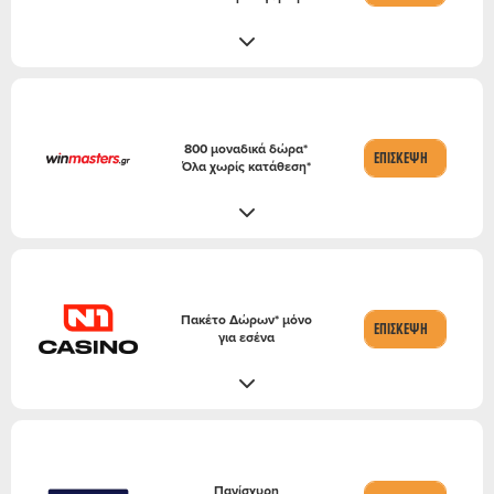
800 μοναδικά δώρα*
ΕΠΙΣΚΕΨΗ
Όλα χωρίς κατάθεση*
Πακέτο Δώρων* μόνο
ΕΠΙΣΚΕΨΗ
για εσένα
Πανίσχυρη