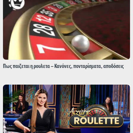
Πως παιζεται η ρουλετα – Κανόνες, πονταρίσματα, αποδόσεις