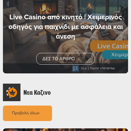
Live Casino από κινητό | Χειμερινός
οδηγός για παιχνίδι με ασφάλεια και
άνεση
ΔΕΣ ΤΟ ΑΡΘΡΟ
Νεα Καζινο
Προβολή όλων