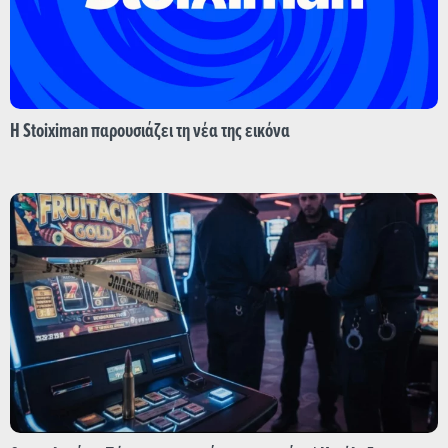
Η Stoiximan παρουσιάζει τη νέα της εικόνα