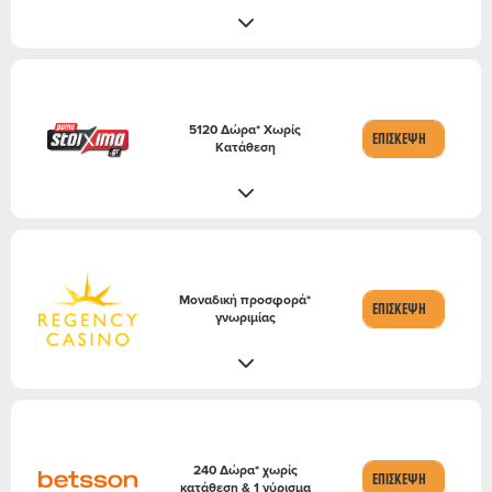
5120 Δώρα* Χωρίς
ΕΠΙΣΚΕΨΗ
Κατάθεση
Μοναδική προσφορά*
ΕΠΙΣΚΕΨΗ
γνωριμίας
240 Δώρα* χωρίς
ΕΠΙΣΚΕΨΗ
κατάθεση & 1 γύρισμα