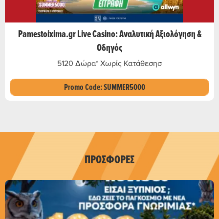
Pamestoixima.gr Live Casino: Αναλυτική Αξιολόγηση &
Οδηγός
5120 Δώρα* Χωρίς Κατάθεσησ
Promo Code: SUMMER5000
ΠΡΟΣΦΟΡΕΣ