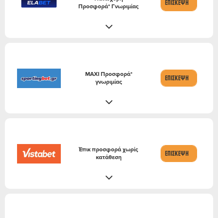
ΕΠΙΣΚΕΨΗ
Προσφορά* Γνωριμίας
MAXI Προσφορά*
ΕΠΙΣΚΕΨΗ
γνωριμίας
Έπικ προσφορά χωρίς
ΕΠΙΣΚΕΨΗ
κατάθεση