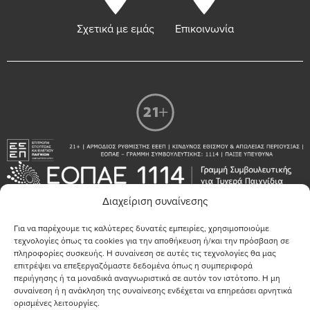
Σχετικά με εμάς
Επικοινωνία
Διαχείριση συναίνεσης
Για να παρέχουμε τις καλύτερες δυνατές εμπειρίες, χρησιμοποιούμε
21+ | ΑΡΜΟΔΙΟΣ ΡΥΘΜΙΣΤΗΣ ΕΕΕΠ | ΚΙΝΔΥΝΟΣ ΕΘΙΣΜΟΥ & ΑΠΩΛΕΙΑΣ
τεχνολογίες όπως τα cookies για την αποθήκευση ή/και την πρόσβαση σε
ΠΕΡΙΟΥΣΙΑΣ | ΕΟΠΑΕ – ΓΡΑΜΜΗ ΣΥΜΒΟΥΛΕΥΤΙΚΗΣ: 1114 | ΠΑΙΞΕ ΥΠΕΥΘΥΝΑ
πληροφορίες συσκευής. Η συναίνεση σε αυτές τις τεχνολογίες θα μας
| *Για όλες τις Προσφορές: Ισχύουν όροι και προϋποθέσεις
επιτρέψει να επεξεργαζόμαστε δεδομένα όπως η συμπεριφορά
περιήγησης ή τα μοναδικά αναγνωριστικά σε αυτόν τον ιστότοπο. Η μη
συναίνεση ή η ανάκληση της συναίνεσης ενδέχεται να επηρεάσει αρνητικά
ορισμένες λειτουργίες.