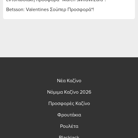
Betsson: Valentines Σούπερ Προσφορά*!
Νέα Καζίνο
Νόμιμα Καζίνο 2026
Προσφορές Καζίνο
Φρουτάκια
Ρουλέτα
Blackjack