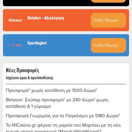
Vistabet – Αξιολόγηση
Παίξε Νόμιμα
Sportingbet
Παίξε Νόμιμα
Νέες Προσφορές
Ισχύουν όροι & προϋποθέσεις
Προσφορά* χωρίς κατάθεση με 1000 δώρα*
Betsson: Σούπερ προσφορά* με 240 δώρα* χωρίς
κατάθεση & 1 γύρισμα
Προσφορά Γνωριμίας για το Παγκόσμιο με 5180 Δώρα*
Το N1Casino.gr φέρνει τη μαγεία του Μαρτίου με τη νέα
εντυπωσιακή προσφορά “March’sWildWizard”!