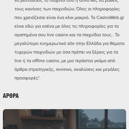
να βελτιώσεις το παιχνίδι σου ή απλά θες να μάθεις
τους κανόνες των παιχνιδιών; Όλες οι πληροφορίες
που χρειάζεσαι είναι ένα κλικ μακριά. Το CasinoWeb.gr
είναι εδώ για εσένα με όλες τις πληροφορίες για τα
αγαπημένα σου live casino και τα παιχνίδια τους . Το
μεγαλύτερο ενημερωτικό site στην Ελλάδα για θέματα
τυχερών παιχνιδιών με όσα πρέπει να ξέρεις για τα
live ή τα offline casino, με μια τεράστια γκάμα από
άρθρα στρατηγικής, reviews, αναλύσεις και μεγάλες
προσφορές*.
ΑΡΘΡΑ