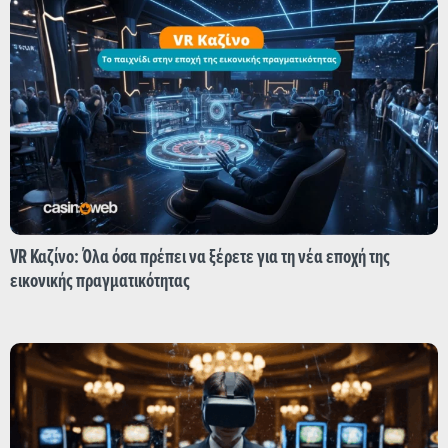
VR Καζίνο: Όλα όσα πρέπει να ξέρετε για τη νέα εποχή της
εικονικής πραγματικότητας