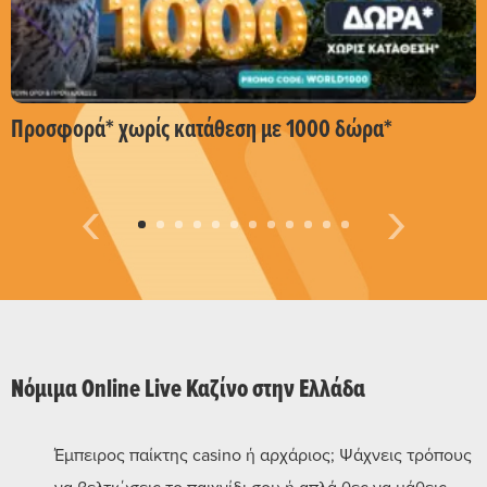
Προσφορά* χωρίς κατάθεση με 1000 δώρα*
‹
›
Νόμιμα Online Live Καζίνο στην Ελλάδα
Έμπειρος παίκτης casino ή αρχάριος; Ψάχνεις τρόπους