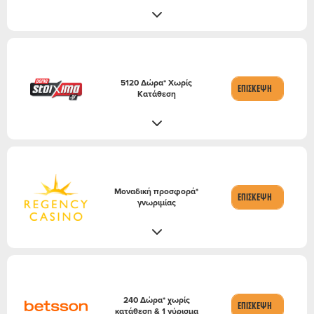
5120 Δώρα* Χωρίς
ΕΠΙΣΚΕΨΗ
Κατάθεση
Μοναδική προσφορά*
ΕΠΙΣΚΕΨΗ
γνωριμίας
240 Δώρα* χωρίς
ΕΠΙΣΚΕΨΗ
κατάθεση & 1 γύρισμα