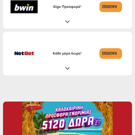
ΕΠΙΣΚΕΨΗ
Giga Προσφορά*
ΕΠΙΣΚΕΨΗ
Kάθε μέρα δώρα*