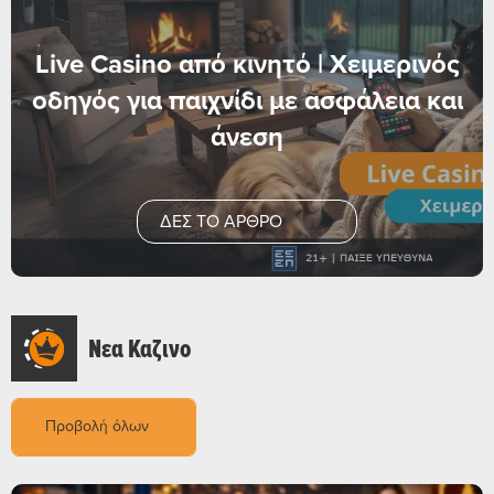
Live Casino από κινητό | Χειμερινός
οδηγός για παιχνίδι με ασφάλεια και
άνεση
ΔΕΣ ΤΟ ΑΡΘΡΟ
Νεα Καζινο
Προβολή όλων