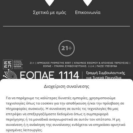
Σχετικά με εμάς
Επικοινωνία
Διαχείριση συναίνεσης
Για να παρέχουμε τις καλύτερες δυνατές εμπειρίες, χρησιμοποιούμε
21+ | ΑΡΜΟΔΙΟΣ ΡΥΘΜΙΣΤΗΣ ΕΕΕΠ | ΚΙΝΔΥΝΟΣ ΕΘΙΣΜΟΥ & ΑΠΩΛΕΙΑΣ
τεχνολογίες όπως τα cookies για την αποθήκευση ή/και την πρόσβαση σε
ΠΕΡΙΟΥΣΙΑΣ | ΕΟΠΑΕ – ΓΡΑΜΜΗ ΣΥΜΒΟΥΛΕΥΤΙΚΗΣ: 1114 | ΠΑΙΞΕ ΥΠΕΥΘΥΝΑ
πληροφορίες συσκευής. Η συναίνεση σε αυτές τις τεχνολογίες θα μας
| *Για όλες τις Προσφορές: Ισχύουν όροι και προϋποθέσεις
επιτρέψει να επεξεργαζόμαστε δεδομένα όπως η συμπεριφορά
περιήγησης ή τα μοναδικά αναγνωριστικά σε αυτόν τον ιστότοπο. Η μη
συναίνεση ή η ανάκληση της συναίνεσης ενδέχεται να επηρεάσει αρνητικά
ορισμένες λειτουργίες.