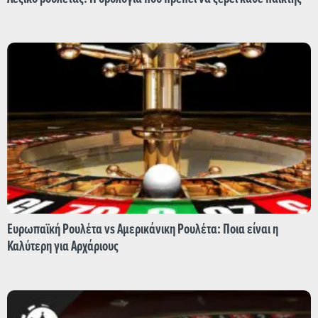
Ευρωπαϊκή Ρουλέτα vs Αμερικάνικη Ρουλέτα: Ποια είναι η
Καλύτερη για Αρχάριους