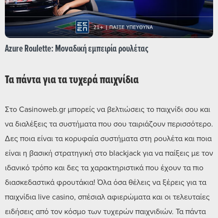
Azure Roulette: Μοναδική εμπειρία ρουλέτας
Τα πάντα για τα τυχερά παιχνίδια
Στο Casinoweb.gr μπορείς να βελτιώσεις το παιχνίδι σου και
να διαλέξεις τα συστήματα που σου ταιριάζουν περισσότερο.
Δες ποια είναι τα κορυφαία συστήματα στη ρουλέτα και ποια
είναι η βασική στρατηγική στο blackjack για να παίξεις με τον
ιδανικό τρόπο και δες τα χαρακτηριστικά που έχουν τα πιο
διασκεδαστικά φρουτάκια! Όλα όσα θέλεις να ξέρεις για τα
παιχνίδια live casino, σπέσιαλ αφιερώματα και οι τελευταίες
ειδήσεις από τον κόσμο των τυχερών παιχνιδιών. Τα πάντα