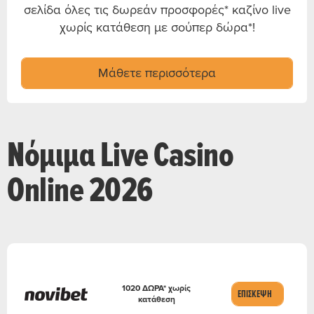
σελίδα όλες τις δωρεάν προσφορές* καζίνο live
χωρίς κατάθεση με σούπερ δώρα*!
Μάθετε περισσότερα
Νόμιμα Live Casino
Online 2026
1020 ΔΩΡΑ* χωρίς
ΕΠΙΣΚΕΨΗ
κατάθεση