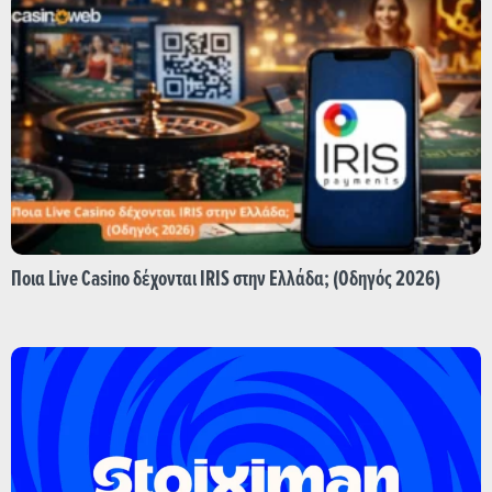
Ποια Live Casino δέχονται IRIS στην Ελλάδα; (Οδηγός 2026)