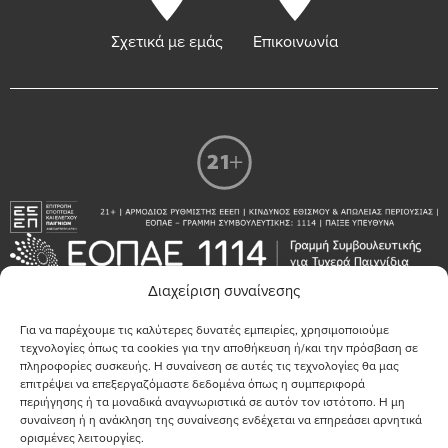
Σχετικά με εμάς
Επικοινωνία
Διαχείριση συναίνεσης
Για να παρέχουμε τις καλύτερες δυνατές εμπειρίες, χρησιμοποιούμε
21+ | ΑΡΜΟΔΙΟΣ ΡΥΘΜΙΣΤΗΣ ΕΕΕΠ | ΚΙΝΔΥΝΟΣ ΕΘΙΣΜΟΥ & ΑΠΩΛΕΙΑΣ
τεχνολογίες όπως τα cookies για την αποθήκευση ή/και την πρόσβαση σε
ΠΕΡΙΟΥΣΙΑΣ | ΕΟΠΑΕ – ΓΡΑΜΜΗ ΣΥΜΒΟΥΛΕΥΤΙΚΗΣ: 1114 | ΠΑΙΞΕ ΥΠΕΥΘΥΝΑ
πληροφορίες συσκευής. Η συναίνεση σε αυτές τις τεχνολογίες θα μας
| *Για όλες τις Προσφορές: Ισχύουν όροι και προϋποθέσεις
επιτρέψει να επεξεργαζόμαστε δεδομένα όπως η συμπεριφορά
περιήγησης ή τα μοναδικά αναγνωριστικά σε αυτόν τον ιστότοπο. Η μη
συναίνεση ή η ανάκληση της συναίνεσης ενδέχεται να επηρεάσει αρνητικά
ορισμένες λειτουργίες.