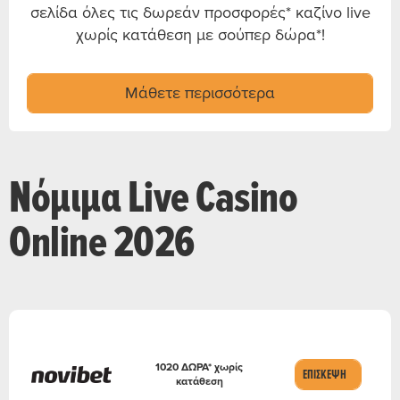
σελίδα όλες τις δωρεάν προσφορές* καζίνο live
χωρίς κατάθεση με σούπερ δώρα*!
Μάθετε περισσότερα
Νόμιμα Live Casino
Online 2026
1020 ΔΩΡΑ* χωρίς
ΕΠΙΣΚΕΨΗ
κατάθεση