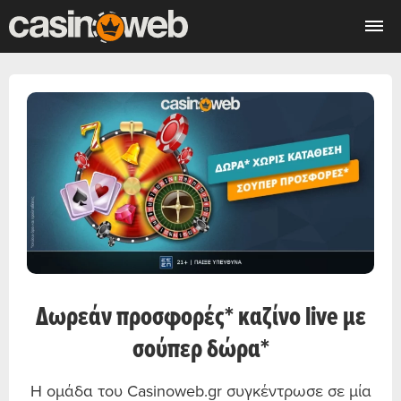
Δωρεάν προσφορές* καζίνο live με
σούπερ δώρα*
Η ομάδα του Casinoweb.gr συγκέντρωσε σε μία