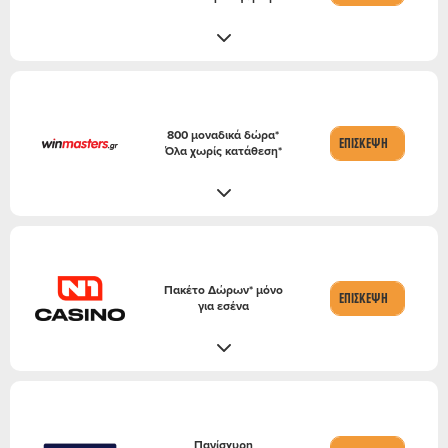
800 μοναδικά δώρα*
ΕΠΙΣΚΕΨΗ
Όλα χωρίς κατάθεση*
Πακέτο Δώρων* μόνο
ΕΠΙΣΚΕΨΗ
για εσένα
Πανίσχυρη