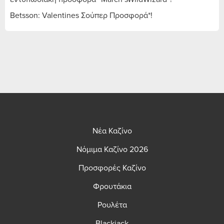
Betsson: Valentines Σούπερ Προσφορά*!
Νέα Καζίνο
Νόμιμα Καζίνο 2026
Προσφορές Καζίνο
Φρουτάκια
Ρουλέτα
Blackjack