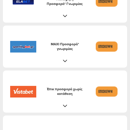
ΕΠΙΣΚΕΨΗ
Προσφορά* Γνωριμίας
MAXI Προσφορά*
ΕΠΙΣΚΕΨΗ
γνωριμίας
Έπικ προσφορά χωρίς
ΕΠΙΣΚΕΨΗ
κατάθεση