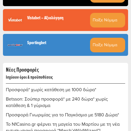
Vistabet – Αξιολόγηση
Παίξε Νόμιμα
Sportingbet
Παίξε Νόμιμα
Νέες Προσφορές
Ισχύουν όροι & προϋποθέσεις
Προσφορά* χωρίς κατάθεση με 1000 δώρα*
Betsson: Σούπερ προσφορά* με 240 δώρα* χωρίς
κατάθεση & 1 γύρισμα
Προσφορά Γνωριμίας για το Παγκόσμιο με 5180 Δώρα*
Το N1Casino.gr φέρνει τη μαγεία του Μαρτίου με τη νέα
εντυπωσιακή προσφορά “March’sWildWizard”!