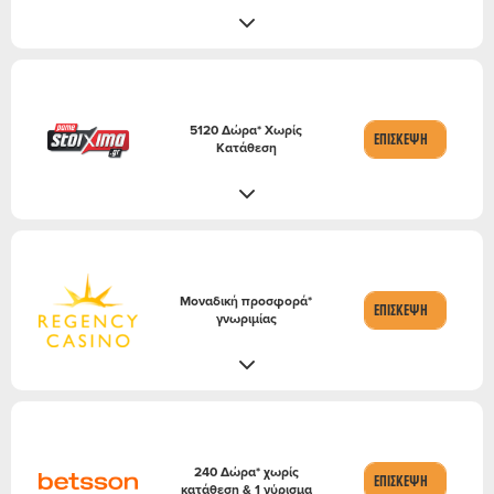
5120 Δώρα* Χωρίς
ΕΠΙΣΚΕΨΗ
Κατάθεση
Μοναδική προσφορά*
ΕΠΙΣΚΕΨΗ
γνωριμίας
240 Δώρα* χωρίς
ΕΠΙΣΚΕΨΗ
κατάθεση & 1 γύρισμα