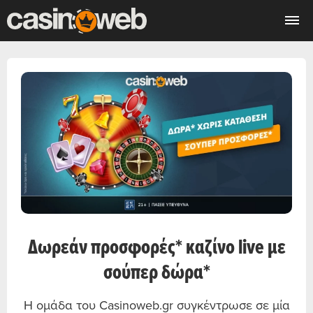
Δωρεάν προσφορές* καζίνο live με
σούπερ δώρα*
Η ομάδα του Casinoweb.gr συγκέντρωσε σε μία