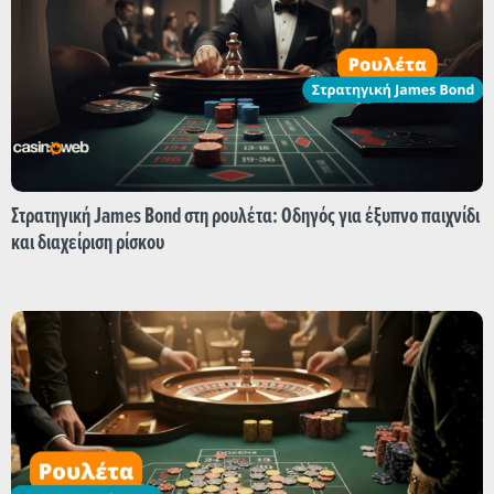
Στρατηγική James Bond στη ρουλέτα: Οδηγός για έξυπνο παιχνίδι
και διαχείριση ρίσκου