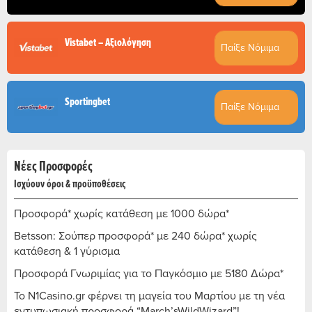
Vistabet – Αξιολόγηση
Παίξε Νόμιμα
Sportingbet
Παίξε Νόμιμα
Νέες Προσφορές
Ισχύουν όροι & προϋποθέσεις
Προσφορά* χωρίς κατάθεση με 1000 δώρα*
Betsson: Σούπερ προσφορά* με 240 δώρα* χωρίς
κατάθεση & 1 γύρισμα
Προσφορά Γνωριμίας για το Παγκόσμιο με 5180 Δώρα*
Το N1Casino.gr φέρνει τη μαγεία του Μαρτίου με τη νέα
εντυπωσιακή προσφορά “March’sWildWizard”!