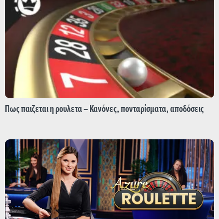
Πως παιζεται η ρουλετα – Κανόνες, πονταρίσματα, αποδόσεις