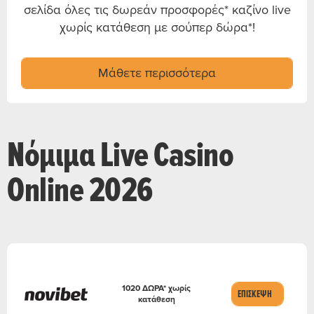
σελίδα όλες τις δωρεάν προσφορές* καζίνο live
χωρίς κατάθεση με σούπερ δώρα*!
Μάθετε περισσότερα
Νόμιμα Live Casino
Online 2026
1020 ΔΩΡΑ* χωρίς
ΕΠΙΣΚΕΨΗ
κατάθεση