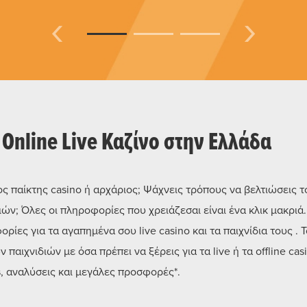
‹
›
Online Live Καζίνο στην Ελλάδα
ς παίκτης casino ή αρχάριος; Ψάχνεις τρόπους να βελτιώσεις τ
ιών; Όλες οι πληροφορίες που χρειάζεσαι είναι ένα κλικ μακριά.
ρίες για τα αγαπημένα σου live casino και τα παιχνίδια τους .
 παιχνιδιών με όσα πρέπει να ξέρεις για τα live ή τα offline ca
, αναλύσεις και μεγάλες προσφορές*.