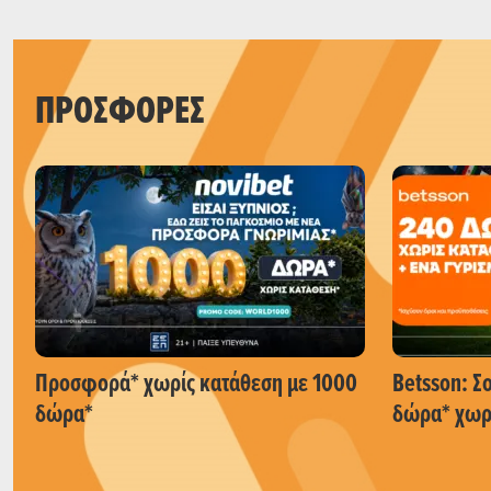
ΠΡΟΣΦΟΡΕΣ
Προσφορά* χωρίς κατάθεση με 1000
Betsson: 
δώρα*
δώρα* χωρί