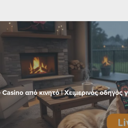
e Casino από κινητό | Χειμερινός οδηγός γ