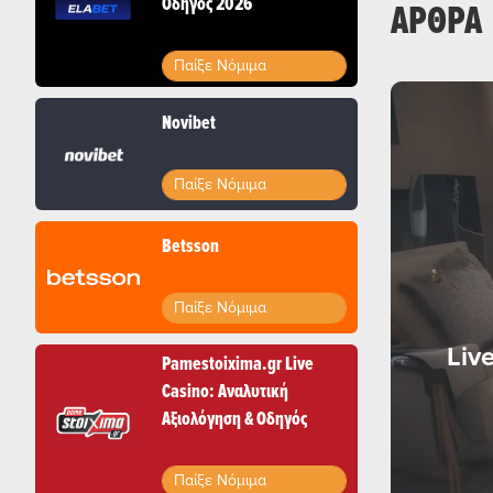
Οδηγός 2026
ΑΡΘΡΑ
Παίξε Νόμιμα
Novibet
Παίξε Νόμιμα
Betsson
Παίξε Νόμιμα
Liv
Pamestoixima.gr Live
Casino: Αναλυτική
Αξιολόγηση & Οδηγός
Παίξε Νόμιμα