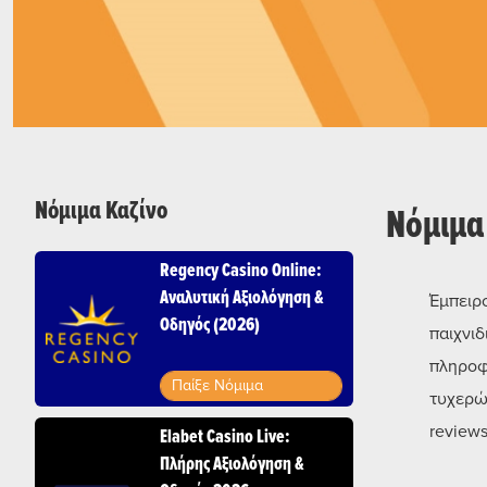
Νόμιμα Καζίνο
Νόμιμα 
Regency Casino Online:
Αναλυτική Αξιολόγηση &
Έμπειρο
Οδηγός (2026)
παιχνιδ
πληροφο
Παίξε Νόμιμα
τυχερών
reviews
Elabet Casino Live:
Πλήρης Αξιολόγηση &