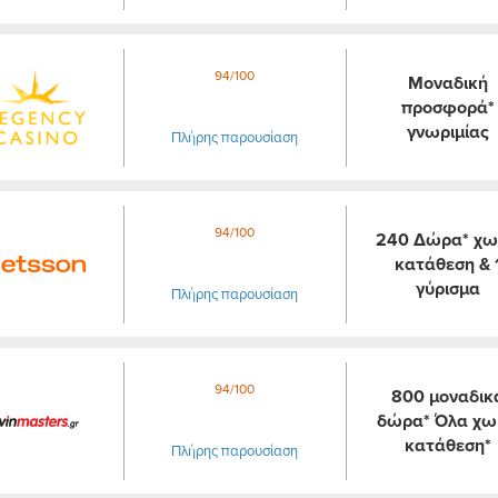
94/100
Μοναδική
προσφορά*
γνωριμίας
Πλήρης παρουσίαση
94/100
240 Δώρα* χω
κατάθεση & 
γύρισμα
Πλήρης παρουσίαση
94/100
800 μοναδικ
δώρα* Όλα χω
κατάθεση*
Πλήρης παρουσίαση