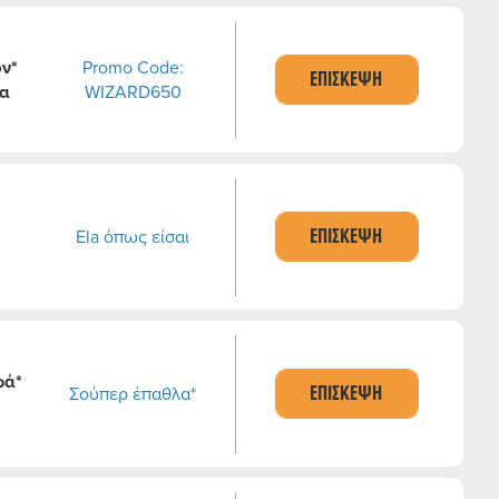
ν*
Promo Code:
ΕΠΙΣΚΕΨΗ
να
WIZARD650
ΕΠΙΣΚΕΨΗ
Ela όπως είσαι
ρά*
ΕΠΙΣΚΕΨΗ
Σούπερ έπαθλα*