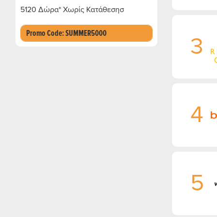
5120 Δώρα* Χωρίς Κατάθεσησ
Promo Code: SUMMER5000
3
4
5