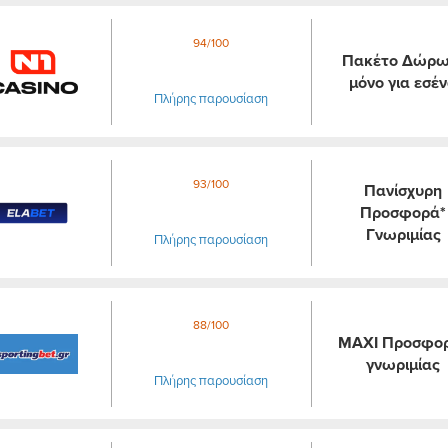
94/100
Πακέτο Δώρω
μόνο για εσέ
Πλήρης παρουσίαση
93/100
Πανίσχυρη
Προσφορά*
Γνωριμίας
Πλήρης παρουσίαση
88/100
MAXI Προσφο
γνωριμίας
Πλήρης παρουσίαση