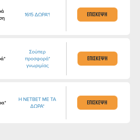
ρά
ΕΠΙΣΚΕΨΗ
1615 ΔΩΡΑ*!
ση
Σούπερ
ΕΠΙΣΚΕΨΗ
ρά*
προσφορά*
γνωριμίας
Η NETBET ΜΕ ΤΑ
ΕΠΙΣΚΕΨΗ
ρα*
ΔΩΡΑ*