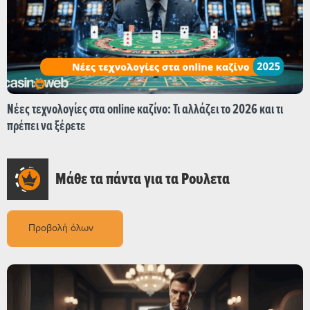
Νέες τεχνολογίες στα online καζίνο: Τι αλλάζει το 2026 και τι
πρέπει να ξέρετε
Μάθε τα πάντα για τα Ρουλετα
Προβολή όλων