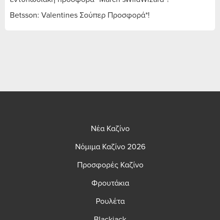
Betsson: Valentines Σούπερ Προσφορά*!
Νέα Καζίνο
Νόμιμα Καζίνο 2026
Προσφορές Καζίνο
Φρουτάκια
Ρουλέτα
Blackjack