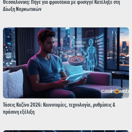
Θεσσαλονίκη: Πήγε για φρουτάκια με φυσίγγι| Κατέληξε στη
Δίωξη Ναρκωτικών
Τάσεις Καζίνο 2026: Καινοτομίες, τεχνολογία, ρυθμίσεις &
πράσινη εξέλιξη