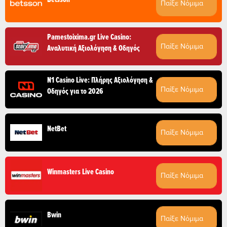
Παίξε Νόμιμα
Pamestoixima.gr Live Casino:
Παίξε Νόμιμα
Αναλυτική Αξιολόγηση & Οδηγός
N1 Casino Live: Πλήρης Αξιολόγηση &
Παίξε Νόμιμα
Οδηγός για το 2026
NetBet
Παίξε Νόμιμα
Winmasters Live Casino
Παίξε Νόμιμα
Bwin
Παίξε Νόμιμα