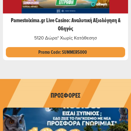
Pamestoixima.gr Live Casino: Αναλυτική Αξιολόγηση &
Οδηγός
5120 Δώρα* Χωρίς Κατάθεσησ
Promo Code: SUMMER5000
ΠΡΟΣΦΟΡΕΣ