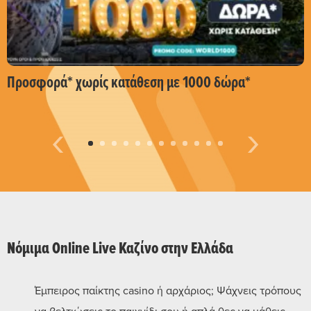
Προσφορά* χωρίς κατάθεση με 1000 δώρα*
‹
›
Νόμιμα Online Live Καζίνο στην Ελλάδα
Έμπειρος παίκτης casino ή αρχάριος; Ψάχνεις τρόπους