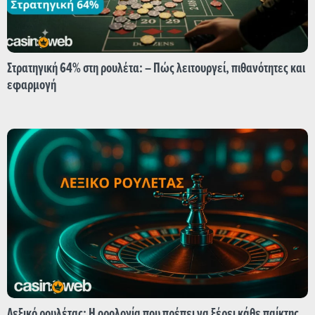
Στρατηγική 64% στη ρουλέτα: – Πώς λειτουργεί, πιθανότητες και
εφαρμογή
Λεξικό ρουλέτας: Η ορολογία που πρέπει να ξέρει κάθε παίκτης