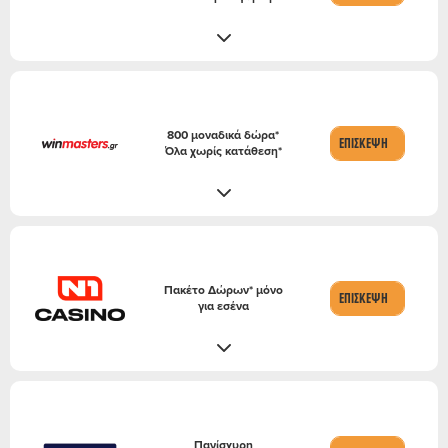
800 μοναδικά δώρα*
ΕΠΙΣΚΕΨΗ
Όλα χωρίς κατάθεση*
Πακέτο Δώρων* μόνο
ΕΠΙΣΚΕΨΗ
για εσένα
Πανίσχυρη