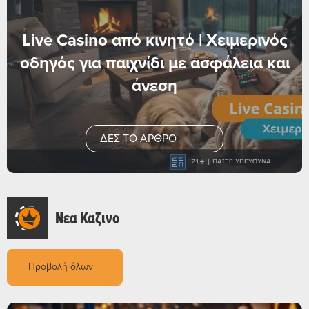
Live Casino από κινητό | Χειμερινός
οδηγός για παιχνίδι με ασφάλεια και
άνεση
ΔΕΣ ΤΟ ΑΡΘΡΟ
Νεα Καζινο
Προβολή όλων