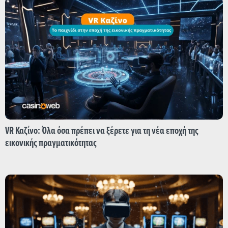
VR Καζίνο: Όλα όσα πρέπει να ξέρετε για τη νέα εποχή της
εικονικής πραγματικότητας