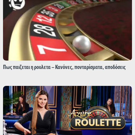
Πως παιζεται η ρουλετα – Κανόνες, πονταρίσματα, αποδόσεις