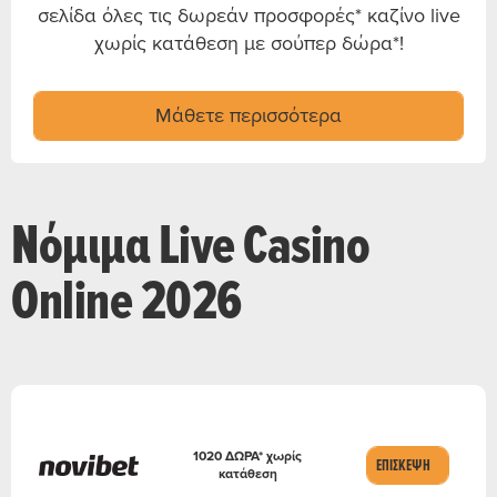
σελίδα όλες τις δωρεάν προσφορές* καζίνο live
χωρίς κατάθεση με σούπερ δώρα*!
Μάθετε περισσότερα
Νόμιμα Live Casino
Online 2026
1020 ΔΩΡΑ* χωρίς
ΕΠΙΣΚΕΨΗ
κατάθεση