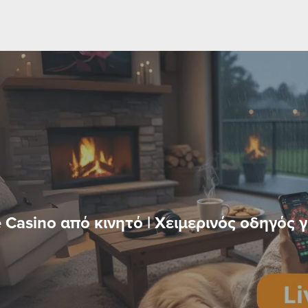
e Casino από κινητό | Χειμερινός οδηγός γ