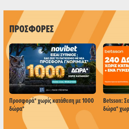
ΠΡΟΣΦΟΡΕΣ
Προσφορά* χωρίς κατάθεση με 1000
Betsson: 
δώρα*
δώρα* χωρί