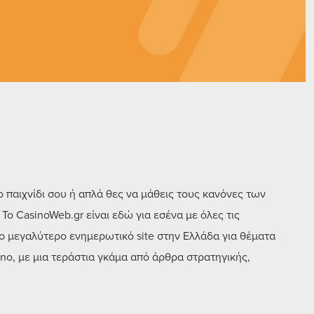
ο παιχνίδι σου ή απλά θες να μάθεις τους κανόνες των
 Το CasinoWeb.gr είναι εδώ για εσένα με όλες τις
 Το μεγαλύτερο ενημερωτικό site στην Ελλάδα για θέματα
sino, με μια τεράστια γκάμα από άρθρα στρατηγικής,