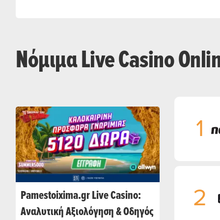
Νόμιμα Live Casino Onli
1
2
Pamestoixima.gr Live Casino:
Αναλυτική Αξιολόγηση & Οδηγός