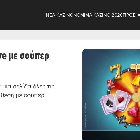
ΝΕΑ ΚΑΖΙΝΟ
ΝΟΜΙΜΑ ΚΑΖΙΝΟ 2026
ΠΡΟΣΦΟ
ve με σούπερ
μία σελίδα όλες τις
άθεση με σούπερ