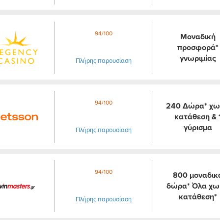
94/100
Μοναδική
προσφορά*
γνωριμίας
Πλήρης παρουσίαση
94/100
240 Δώρα* χω
κατάθεση & 
γύρισμα
Πλήρης παρουσίαση
94/100
800 μοναδικ
δώρα* Όλα χω
κατάθεση*
Πλήρης παρουσίαση