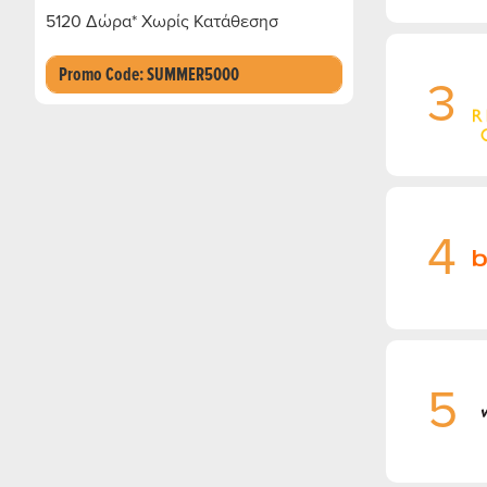
5120 Δώρα* Χωρίς Κατάθεσησ
Promo Code: SUMMER5000
3
4
5