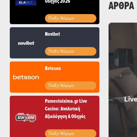
Οδηγός 2026
ΑΡΘΡΑ
Παίξε Νόμιμα
Novibet
Παίξε Νόμιμα
Betsson
Παίξε Νόμιμα
Liv
Pamestoixima.gr Live
Casino: Αναλυτική
Αξιολόγηση & Οδηγός
Παίξε Νόμιμα