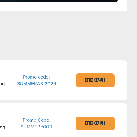
Promo code:
ΕΠΙΣΚΕΨΗ
ση
SUMMERAKI2026
*
Promo Code:
ΕΠΙΣΚΕΨΗ
ση
SUMMER5000