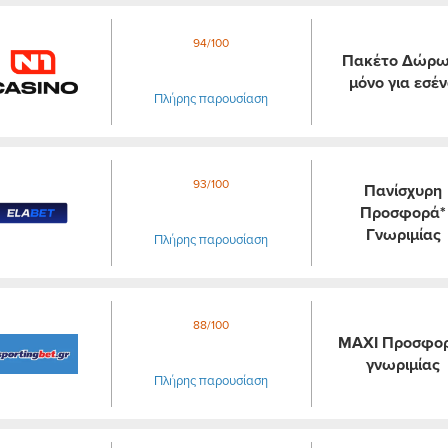
94/100
Πακέτο Δώρω
μόνο για εσέ
Πλήρης παρουσίαση
93/100
Πανίσχυρη
Προσφορά*
Γνωριμίας
Πλήρης παρουσίαση
88/100
MAXI Προσφο
γνωριμίας
Πλήρης παρουσίαση