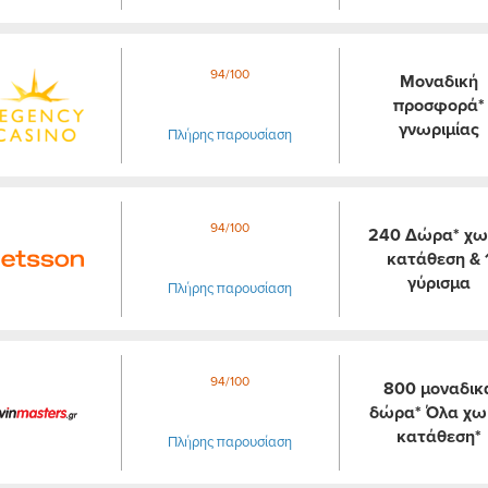
94/100
Μοναδική
προσφορά*
γνωριμίας
Πλήρης παρουσίαση
94/100
240 Δώρα* χω
κατάθεση & 
γύρισμα
Πλήρης παρουσίαση
94/100
800 μοναδικ
δώρα* Όλα χω
κατάθεση*
Πλήρης παρουσίαση