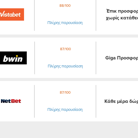
88/100
Έπικ προσφο
χωρίς κατάθε
Πλήρης παρουσίαση
87/100
Giga Προσφο
Πλήρης παρουσίαση
87/100
Kάθε μέρα δώ
Πλήρης παρουσίαση