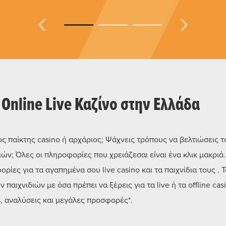
‹
›
Online Live Καζίνο στην Ελλάδα
ς παίκτης casino ή αρχάριος; Ψάχνεις τρόπους να βελτιώσεις τ
ιών; Όλες οι πληροφορίες που χρειάζεσαι είναι ένα κλικ μακριά.
ρίες για τα αγαπημένα σου live casino και τα παιχνίδια τους .
 παιχνιδιών με όσα πρέπει να ξέρεις για τα live ή τα offline ca
, αναλύσεις και μεγάλες προσφορές*.