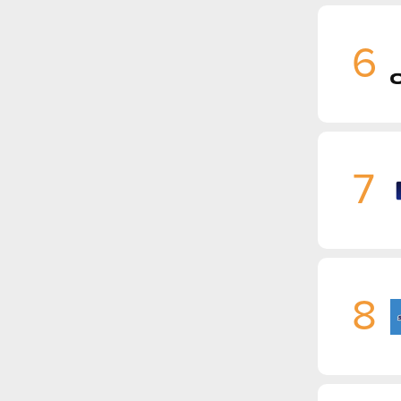
6
7
8