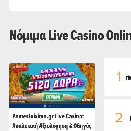
Νόμιμα Live Casino Onli
1
2
Pamestoixima.gr Live Casino:
Αναλυτική Αξιολόγηση & Οδηγός