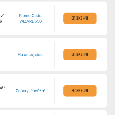
ν*
Promo Code:
ΕΠΙΣΚΕΨΗ
να
WIZARD650
ΕΠΙΣΚΕΨΗ
Ela όπως είσαι
ρά*
ΕΠΙΣΚΕΨΗ
Σούπερ έπαθλα*