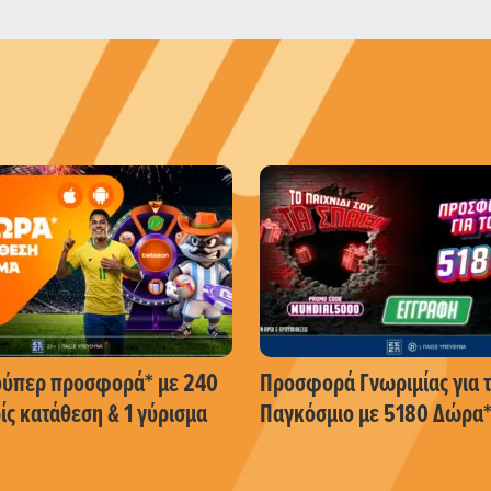
Σούπερ προσφορά* με 240
Προσφορά Γνωριμίας για 
ς κατάθεση & 1 γύρισμα
Παγκόσμιο με 5180 Δώρα