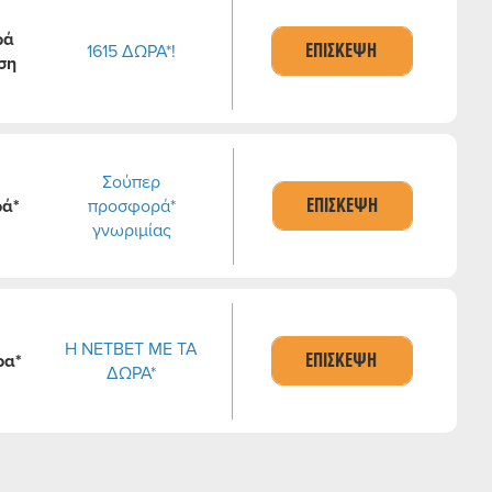
ρά
ΕΠΙΣΚΕΨΗ
1615 ΔΩΡΑ*!
ση
Σούπερ
ΕΠΙΣΚΕΨΗ
ρά*
προσφορά*
γνωριμίας
Η NETBET ΜΕ ΤΑ
ΕΠΙΣΚΕΨΗ
ρα*
ΔΩΡΑ*