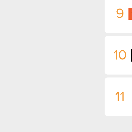
9
10
11