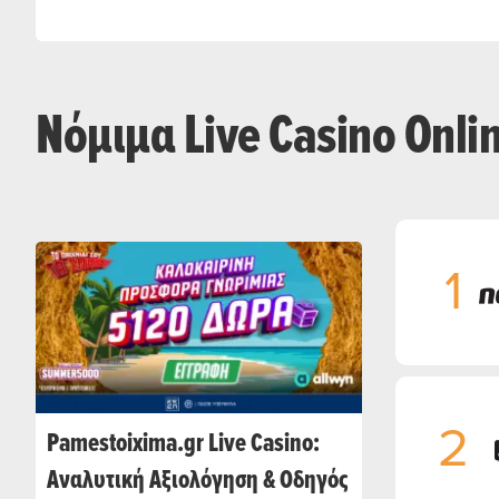
Νόμιμα Live Casino Onli
1
2
Pamestoixima.gr Live Casino:
Αναλυτική Αξιολόγηση & Οδηγός