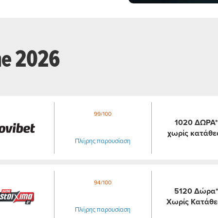
ne 2026
99/100
1020 ΔΩΡΑ*
χωρίς κατάθε
Πλήρης παρουσίαση
94/100
5120 Δώρα
Χωρίς Κατάθε
Πλήρης παρουσίαση