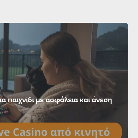
ια παιχνίδι με ασφάλεια και άνεση