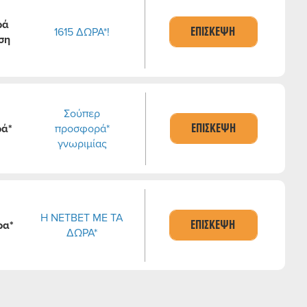
ρά
ΕΠΙΣΚΕΨΗ
1615 ΔΩΡΑ*!
ση
Σούπερ
ΕΠΙΣΚΕΨΗ
ρά*
προσφορά*
γνωριμίας
Η NETBET ΜΕ ΤΑ
ΕΠΙΣΚΕΨΗ
ρα*
ΔΩΡΑ*