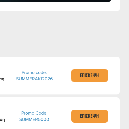
Promo code:
ΕΠΙΣΚΕΨΗ
ση
SUMMERAKI2026
*
Promo Code:
ΕΠΙΣΚΕΨΗ
ση
SUMMER5000