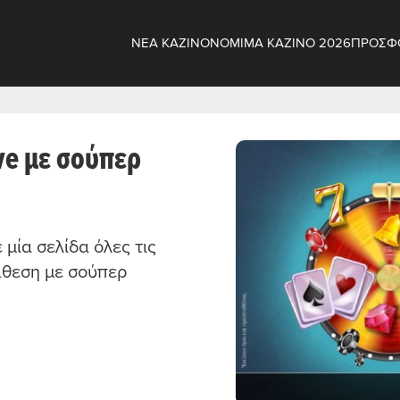
ΝΕΑ ΚΑΖΙΝΟ
ΝΟΜΙΜΑ ΚΑΖΙΝΟ 2026
ΠΡΟΣΦΟ
ve με σούπερ
μία σελίδα όλες τις
άθεση με σούπερ