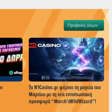
Προβολή όλων
το
Το N1Casino.gr φέρνει τη μαγεία του
*
Μαρτίου με τη νέα εντυπωσιακή
προσφορά “March’sWildWizard”!