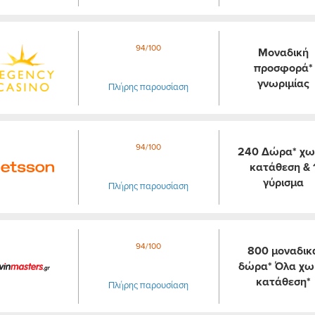
94/100
Μοναδική
προσφορά*
γνωριμίας
Πλήρης παρουσίαση
94/100
240 Δώρα* χω
κατάθεση & 
γύρισμα
Πλήρης παρουσίαση
94/100
800 μοναδικ
δώρα* Όλα χω
κατάθεση*
Πλήρης παρουσίαση