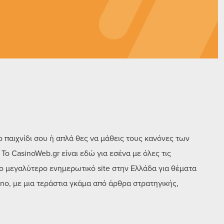
ο παιχνίδι σου ή απλά θες να μάθεις τους κανόνες των
 Το CasinoWeb.gr είναι εδώ για εσένα με όλες τις
 Το μεγαλύτερο ενημερωτικό site στην Ελλάδα για θέματα
sino, με μια τεράστια γκάμα από άρθρα στρατηγικής,