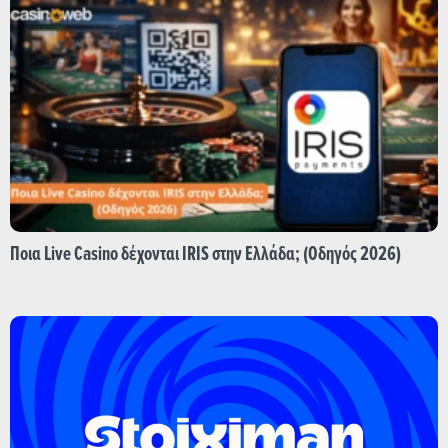
Ποια Live Casino δέχονται IRIS στην Ελλάδα; (Οδηγός 2026)