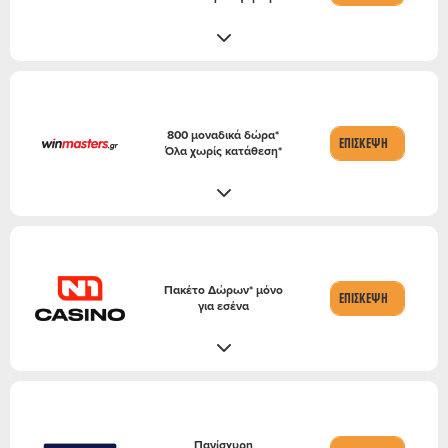
800 μοναδικά δώρα*
ΕΠΙΣΚΕΨΗ
Όλα χωρίς κατάθεση*
Πακέτο Δώρων* μόνο
ΕΠΙΣΚΕΨΗ
για εσένα
Πανίσχυρη