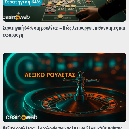
Στρατηγική 64% στη ρουλέτα: – Πώς λειτουργεί, πιθανότητες και
εφαρμογή
Λεξικό ρουλέτας: Η ορολογία που πρέπει να ξέρει κάθε παίκτης