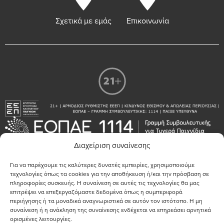
Σχετικά με εμάς
Επικοινωνία
Διαχείριση συναίνεσης
Για να παρέχουμε τις καλύτερες δυνατές εμπειρίες, χρησιμοποιούμε
21+ | ΑΡΜΟΔΙΟΣ ΡΥΘΜΙΣΤΗΣ ΕΕΕΠ | ΚΙΝΔΥΝΟΣ ΕΘΙΣΜΟΥ & ΑΠΩΛΕΙΑΣ
τεχνολογίες όπως τα cookies για την αποθήκευση ή/και την πρόσβαση σε
ΠΕΡΙΟΥΣΙΑΣ | ΕΟΠΑΕ – ΓΡΑΜΜΗ ΣΥΜΒΟΥΛΕΥΤΙΚΗΣ: 1114 | ΠΑΙΞΕ ΥΠΕΥΘΥΝΑ
πληροφορίες συσκευής. Η συναίνεση σε αυτές τις τεχνολογίες θα μας
| *Για όλες τις Προσφορές: Ισχύουν όροι και προϋποθέσεις
επιτρέψει να επεξεργαζόμαστε δεδομένα όπως η συμπεριφορά
περιήγησης ή τα μοναδικά αναγνωριστικά σε αυτόν τον ιστότοπο. Η μη
συναίνεση ή η ανάκληση της συναίνεσης ενδέχεται να επηρεάσει αρνητικά
ορισμένες λειτουργίες.